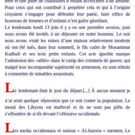
terre et une paire de chaussures d’enfant accrochées à un arbuste.
Pour ceux qui ont contribué à perpétrer cela et qui à l’origine
croyaient s’engager pour défendre leur patrie, faire office de
bourreau de femmes et d’enfants n’est guère glorifiant.
Le lendemain lundi 13 juin il y a eu une première session, puis
nous avons été invités à un déjeuner en notre honneur. Le soir
nous avons visité les ruines d’une maison relativement modeste
où ont été tués, dans leur sommeil, le fils cadet de Mouammar
Kadhafi et ses trois petits enfants. Cet acte ignoble marque
l’admission des «alliés» dans le camp des criminels de guerre, qui
malgré leur incomparable supériorité en armement, en sont réduits
à commettre de minables assassinats.
L
e lendemain était le jour du départ.[...] À aucun moment je
n’ai senti quelque répression que ce soit contre la population. Le
moral des Libyens est inaffecté et ils ne sont pas prêts de
s’effondrer de si tôt devant l’offensive occidentale.
L
es media occidentaux et surtout « Al-Jazeera » mentent. Le