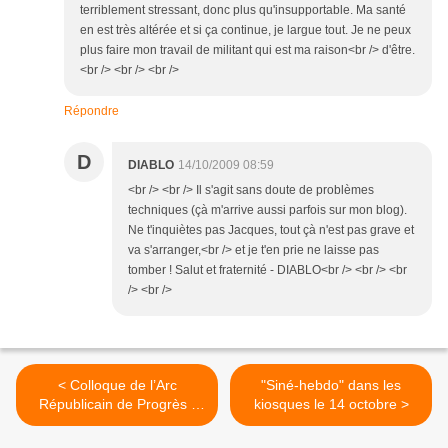
terriblement stressant, donc plus qu'insupportable. Ma santé
en est très altérée et si ça continue, je largue tout. Je ne peux
plus faire mon travail de militant qui est ma raison<br /> d'être.
<br /> <br /> <br />
Répondre
D
DIABLO
14/10/2009 08:59
<br /> <br /> Il s'agit sans doute de problèmes
techniques (çà m'arrive aussi parfois sur mon blog).
Ne t'inquiètes pas Jacques, tout çà n'est pas grave et
va s'arranger,<br /> et je t'en prie ne laisse pas
tomber ! Salut et fraternité - DIABLO<br /> <br /> <br
/> <br />
< Colloque de l’Arc
"Siné-hebdo" dans les
Républicain de Progrès :
kiosques le 14 octobre >
Fidélités et continuité
historiques