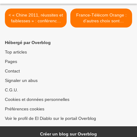
< « Chine 2011, réussites et
France-Télécom Orange :
faiblesses » : conférence-
d’autres choix sont
débat le 13 mai 2011 à
possibles pour redonner du
Paris
sens au travail et
humaniser l’entreprise >
Hébergé par Overblog
Top articles
Pages
Contact
Signaler un abus
C.G.U.
Cookies et données personnelles
Préférences cookies
Voir le profil de El Diablo sur le portail Overblog
Créer un blog sur Overblog