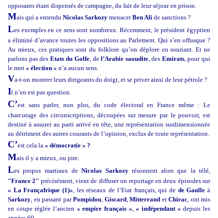
opposants étant dispensés de campagne, du fait de leur séjour en prison.
M
ais qui a entendu
Nicolas Sarkozy
menacer
Ben Ali
de sanctions ?
L
es exemples en ce sens sont nombreux. Récemment, le président égyptien
a éliminé d’avance toutes les oppositions au Parlement. Qui s’en offusque ?
Au mieux, ces pratiques sont du folklore qu’on déplore en souriant. Et ne
parlons pas des
Etats du Golfe
, de
l’Arabie saoudite
, des
Emirats
, pour qui
le mot
« élection »
n’a aucun sens.
V
a-t-on montrer leurs dirigeants du doigt, et se priver ainsi de leur pétrole ?
I
l n’en est pas question.
C’
est sans parler, non plus, du code électoral en France même : Le
charcutage des circonscriptions, découpées sur mesure par le pouvoir, est
destiné à assurer au parti arrivé en tête, une représentation surdimensionnée
au détriment des autres courants de l’opinion, exclus de toute représentation.
C’
est cela la
« démocratie » ?
M
ais il y a mieux, ou pire.
L
es propos martiaux de
Nicolas Sarkozy
résonnent alors que la télé,
"France 2"
précisément, vient de diffuser un reportage en deux épisodes sur
« La Françafrique (1)»
, les réseaux de l’Etat français, qui de
de Gaulle
à
Sarkozy
, en passant par
Pompidou
,
Giscard
,
Mitterrand
et
Chirac
, ont mis
en coupe réglée l’ancien
« empire français »
,
« indépendant »
depuis les
années 60.