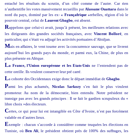
entaché les résultats du scrutin, d’un côté comme de l’autre. Car rien
n’authentifie les votes massivement recueillis par
Alassane Ouattara
dans le
nord du pays, dominé par les ex-
« Françafrique »
rebelles, région d’où le
pouvoir central, celui de
Laurent Gbagbo
, est absent.
R
appelons que celui-ci avait, jusqu’à présent, les meilleures relations avec
les dirigeants des grandes sociétés françaises, avec
Vincent Bolloré
, en
particulier, qui s’était vu adjugé les activités portuaires d’Abidjan.
M
ais en affaires, le vent tourne avec la concurrence sauvage, que se livrent
aujourd’hui les grands pays du monde, et parmi eux, la Chine, de plus en
plus présente en Afrique.
L
a France, l’Union européenne et les Etats-Unis
ne l’entendent pas de
cette oreille. Ils veulent conserver leur pré carré.
L
a cohorte des Occidentaux exige donc le départ immédiat de
Gbagbo
.
P
armi les plus acharnés,
Nicolas Sarkozy
s’en fait le plus virulent
promoteur. Au nom de la démocratie, bien entendu. Notre président ne
transige pas avec les grands principes : Il se fait le gardien scrupuleux du «
libre choix »des électeurs.
C
ertes, ce qui pour lui est intangible en Côte d’Ivoire, n’est pas forcément
valable en d’autres lieux.
E
xemple : chacun s’accorde à considérer comme truquées les élections en
Tunisie, où
Ben Ali
, le président obtient près de 100% des suffrages, les