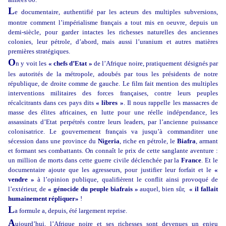
L
e documentaire, authentifié par les acteurs des multiples subversions,
montre comment l’impérialisme français a tout mis en oeuvre, depuis un
demi-siècle, pour garder intactes les richesses naturelles des anciennes
colonies, leur pétrole, d’abord, mais aussi l’uranium et autres matières
premières stratégiques.
O
n y voit les
« chefs d’Etat »
de l’Afrique noire, pratiquement désignés par
les autorités de la métropole, adoubés par tous les présidents de notre
république, de droite comme de gauche. Le film fait mention des multiples
interventions militaires des forces françaises, contre leurs peuples
récalcitrants dans ces pays dits
« libres »
. Il nous rappelle les massacres de
masse des élites africaines, en lutte pour une réelle indépendance, les
assassinats d’Etat perpétrés contre leurs leaders, par l’ancienne puissance
colonisatrice. Le gouvernement français va jusqu’à commanditer une
sécession dans une province du
Nigeria
, riche en pétrole, le
Biafra
, armant
et formant ses combattants. On connaît le prix de cette sanglante aventure :
un million de morts dans cette guerre civile déclenchée par la
France
. Et le
documentaire ajoute que les agresseurs, pour justifier leur forfait et le
«
vendre »
à l’opinion publique, qualifièrent le conflit ainsi provoqué de
l’extérieur, de
« génocide du peuple biafrais »
auquel, bien sûr,
« il fallait
humainement répliquer»
!
L
a formule a, depuis, été largement reprise.
A
ujourd’hui, l’Afrique noire et ses richesses sont devenues un enjeu