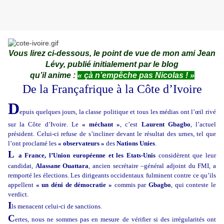
Vous lirez ci-dessous, le point de vue de mon ami Jean
Lévy, publié initialement par le blog
qu’il anime :
« çà n’empêche pas Nicolas ! »
De la Françafrique à la Côte d’Ivoire
D
epuis quelques jours, la classe politique et tous les médias ont l’œil rivé
sur la Côte d’Ivoire. Le
« méchant »
, c’est
Laurent Gbagbo
, l’actuel
président. Celui-ci refuse de s’incliner devant le résultat des urnes, tel que
l’ont proclamé les
« observateurs »
des
Nations Unies
.
L
a France, l’Union européenne et les Etats-Unis
considèrent que leur
candidat,
Alassane Ouattara
, ancien secrétaire –général adjoint du FMI, a
remporté les élections. Les dirigeants occidentaux fulminent contre ce qu’ils
appellent
« un déni de démocratie »
commis par
Gbagbo
, qui conteste le
verdict.
I
ls menacent celui-ci de sanctions.
C
ertes, nous ne sommes pas en mesure de vérifier si des irrégularités ont