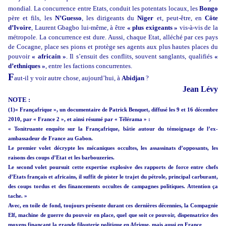
mondial. La concurrence entre Etats, conduit les potentats locaux, les
Bongo
père et fils, les
N’Guesso
, les dirigeants du
Niger
et, peut-être, en
Côte
d’Ivoire
, Laurent Gbagbo lui-même, à être
« plus exigeants »
vis-à-vis de la
métropole. La concurrence est dure. Aussi, chaque Etat, alléché par ces pays
de Cocagne, place ses pions et protège ses agents aux plus hautes places du
pouvoir
« africain »
. Il s’ensuit des conflits, souvent sanglants, qualifiés
«
d’ethniques »
, entre les factions concurrentes.
F
aut-il y voir autre chose, aujourd’hui, à
Abidjan
?
Jean Lévy
NOTE :
(1)« Françafrique », un documentaire de Patrick Benquet, diffusé les 9 et 16 décembre
2010, par « France 2 », et ainsi résumé par « Télérama » :
« Tonitruante enquête sur la Françafrique, bâtie autour du témoignage de l’ex-
ambassadeur de France au Gabon.
Le premier volet décrypte les mécaniques occultes, les assassinats d’opposants, les
raisons des coups d’Etat et les barbouzeries.
Le second volet poursuit cette expertise explosive des rapports de force entre chefs
d’Etats français et africains, il suffit de pister le trajet du pétrole, principal carburant,
des coups tordus et des financements occultes de campagnes politiques. Attention ça
tache. »
Avec, en toile de fond, toujours présente durant ces dernières décennies, la Compagnie
Elf, machine de guerre du pouvoir en place, quel que soit ce pouvoir, dispensatrice des
moyens finançant la grande filouterie politique en Afrique, mais aussi en France