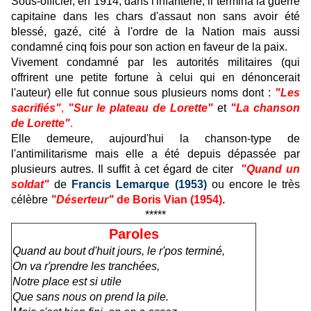
Sous-officier, en 1914, dans l'infanterie; il termina la guerre
capitaine dans les chars d'assaut non sans avoir été
blessé, gazé, cité à l'ordre de la Nation mais aussi
condamné cinq fois pour son action en faveur de la paix.
Vivement condamné par les autorités militaires (qui
offrirent une petite fortune à celui qui en dénoncerait
l'auteur) elle fut connue sous plusieurs noms dont :
"Les
sacrifiés"
,
"Sur le plateau de Lorette"
et
"La chanson
de Lorette"
.
Elle demeure, aujourd'hui la chanson-type de
l'antimilitarisme mais elle a été depuis dépassée par
plusieurs autres. Il suffit à cet égard de citer
"Quand un
soldat"
de
Francis Lemarque (1953)
ou encore le très
célèbre
"Déserteur"
de Boris Vian (1954)
.
*****
Paroles
Quand au bout d'huit jours, le r'pos terminé,
On va r'prendre les tranchées,
Notre place est si utile
Que sans nous on prend la pile.