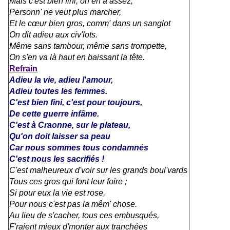
Mais c'est bien fini, on en a assez,
Personn' ne veut plus marcher,
Et le cœur bien gros, comm' dans un sanglot
On dit adieu aux civ'lots.
Même sans tambour, même sans trompette,
On s'en va là haut en baissant la tête.
Refrain
Adieu la vie, adieu l'amour,
Adieu toutes les femmes.
C'est bien fini, c'est pour toujours,
De cette guerre infâme.
C'est à Craonne, sur le plateau,
Qu'on doit laisser sa peau
Car nous sommes tous condamnés
C'est nous les sacrifiés !
C'est malheureux d'voir sur les grands boul'vards
Tous ces gros qui font leur foire ;
Si pour eux la vie est rose,
Pour nous c'est pas la mêm' chose.
Au lieu de s'cacher, tous ces embusqués,
F'raient mieux d'monter aux tranchées