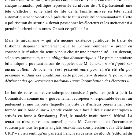
chaque formation politique représentée au niveau de l’UE présenterait une
tête d’affiche ; et le chef de file de la famille arrivée en tête aurait
automatiquement vocation à présider le futur exécutif communautaire. Cette
« politisation du scrutin » devait passionner les électeurs et les inciter ainsi à
prendre le chemin des urnes. On sait ce qu’il en fut.
Mais le mécanisme – qui n’a aucune existence juridique, le traité de
Lisbonne disposant simplement que le Conseil européen «
prend en
compte
» le résultat du scrutin pour choisir une personnalité – est devenu,
selon ses promoteurs, une «
obligation démocratique
» ! Le premier ministre
britannique a pourtant raison de rappeler que M. Juncker, «
n’a figuré sur
aucun bulletin de vote, ne s'est présenté nulle part et n'a été élu par
personne
». Dans ces conditions, cette procédure «
déplace le pouvoir au
détriment des gouvernements nationaux sans l'approbation des électeurs
».
Le but de cette manœuvre subreptice consiste à présenter petit à petit la
Commission comme un « gouvernement européen », responsable devant un
parlement et une majorité (laquelle majorité va d’ailleurs présentement être
formée sur la base d’une « grande coalition » face à des « eurosceptiques »
arrivés en force à Strasbourg). Bref, le modèle institutionnel fédéral. La
tentation n’est certes pas nouvelle, mais M. Cameron – en l’occurrence
soutenu par tous les partis anglais, eux-mêmes sous pression de la déferlante
UKIP – a bien senti qu’un pas était franchi en ce sens.
Le Monde
(éditorial du