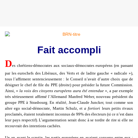
Fait accompli
D
es chrétiens-démocrates aux sociaux-démocrates européens (en passant
par les eurochefs des Libéraux, des Verts et de ladite gauche « radicale »),
tous l’affirment sentencieusement : le Conseil n’avait d’autre choix que de
désigner le chef de file du PPE (droite) pour présider la future Commission.
Ainsi, «
la voix des citoyens européens aura été entendue
», a par exemple
très sérieusement affirmé l’Allemand Manfred Weber, nouveau président du
groupe PPE à Strasbourg. En réalité, Jean-Claude Juncker, tout comme son
alter ego social-démocrate, Martin Schulz, et
a fortiori
leurs petits rivaux
proclamés, étaient totalement inconnus de 99% des électeurs (si ce n’est dans
leur pays respectif). L’argumentation serait donc à se tordre de rire si elle ne
recouvrait des intentions cachées.
Un an avant le scrutin, les partis européens en avaient convenu entre eux :