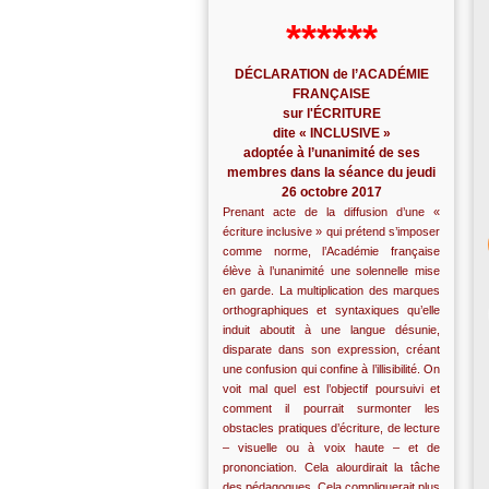
******
DÉCLARATION de l’ACADÉMIE
FRANÇAISE
sur l'ÉCRITURE
dite « INCLUSIVE »
adoptée à l’unanimité de ses
membres dans la séance du jeudi
26 octobre 2017
Prenant acte de la diffusion d’une «
écriture inclusive » qui prétend s’imposer
comme norme, l’Académie française
élève à l’unanimité une solennelle mise
en garde. La multiplication des marques
orthographiques et syntaxiques qu’elle
induit aboutit à une langue désunie,
disparate dans son expression, créant
une confusion qui confine à l’illisibilité. On
voit mal quel est l’objectif poursuivi et
comment il pourrait surmonter les
obstacles pratiques d’écriture, de lecture
– visuelle ou à voix haute – et de
prononciation. Cela alourdirait la tâche
des pédagogues. Cela compliquerait plus