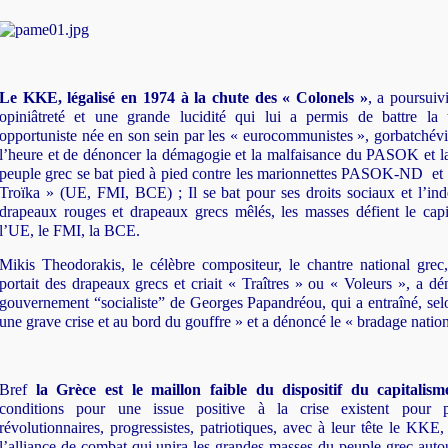
Le KKE, légalisé en 1974 à la chute des « Colonels »
, a poursuiv
opiniâtreté et une grande lucidité qui lui a permis de battre la 
opportuniste née en son sein par les « eurocommunistes », gorbatchév
l’heure et de dénoncer la démagogie et la malfaisance du PASOK et l
peuple grec se bat pied à pied contre les marionnettes PASOK-ND et l
Troïka » (UE, FMI, BCE) ; Il se bat pour ses droits sociaux et l’in
drapeaux rouges et drapeaux grecs mêlés, les masses défient le capit
l’UE, le FMI, la BCE.
Mikis Theodorakis, le célèbre compositeur, le chantre national grec
portait des drapeaux grecs et criait « Traîtres » ou « Voleurs », a dé
gouvernement “socialiste” de Georges Papandréou, qui a entraîné, selo
une grave crise et au bord du gouffre » et a dénoncé le « bradage nation
Bref
la Grèce est le maillon faible du dispositif du capitali
conditions pour une issue positive à la crise existent pour 
révolutionnaires, progressistes, patriotiques, avec à leur tête le KKE
l’alliance de combat qui unira les grandes masses du peuple grec auto