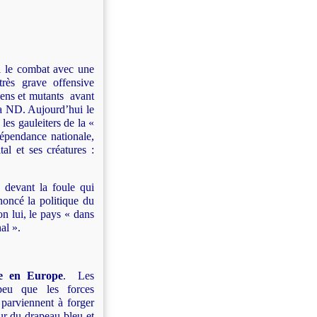
i le combat avec une
très grave offensive
iens et mutants avant
a ND. Aujourd’hui le
es gauleiters de la «
dépendance nationale,
al et ses créatures :
, devant la foule qui
noncé la politique du
n lui, le pays « dans
al ».
sme en Europe
. Les
peu que les forces
, parviennent à forger
ur du drapeau bleu et