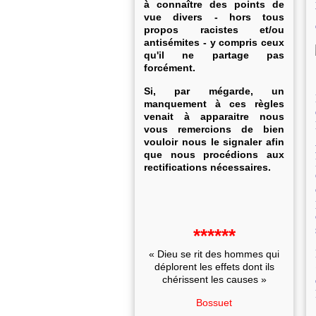
à connaître des points de
vue divers - hors tous
propos racistes et/ou
antisémites - y compris ceux
qu'il ne partage pas
forcément.
Si, par mégarde, un
manquement à ces règles
venait à apparaitre nous
vous remercions de bien
vouloir nous le signaler afin
que nous procédions aux
rectifications nécessaires.
******
« Dieu se rit des hommes qui
déplorent les effets dont ils
chérissent les causes »
Bossuet