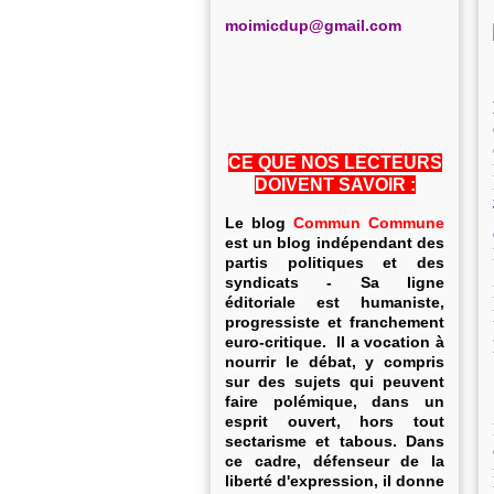
m
oimicdup@gmail.com
CE QUE NOS LECTEURS
DOIVENT SAVOIR :
Le blog
Commun Commune
est un blog indépendant des
partis politiques et des
syndicats - Sa ligne
éditoriale est humaniste,
progressiste et franchement
euro-critique. Il a vocation à
nourrir le débat, y compris
sur des sujets qui peuvent
faire polémique, dans un
esprit ouvert, hors tout
sectarisme et tabous. Dans
ce cadre, défenseur de la
liberté d'expression, il donne