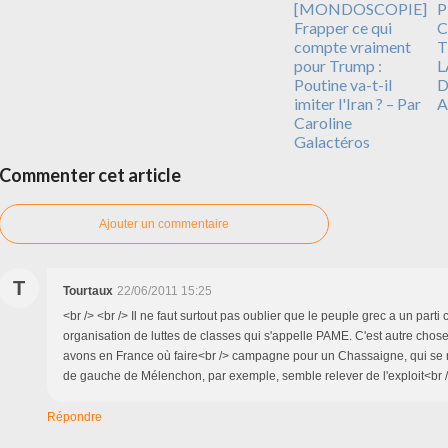
[MONDOSCOPIE]
P
Frapper ce qui
C
compte vraiment
T
pour Trump :
L
Poutine va-t-il
D
imiter l'Iran ? – Par
A
Caroline
Galactéros
Commenter cet article
Ajouter un commentaire
T
Tourtaux
22/06/2011 15:25
<br /> <br /> Il ne faut surtout pas oublier que le peuple grec a un part
organisation de luttes de classes qui s'appelle PAME. C'est autre cho
avons en France où faire<br /> campagne pour un Chassaigne, qui se 
de gauche de Mélenchon, par exemple, semble relever de l'exploit<br />
Répondre