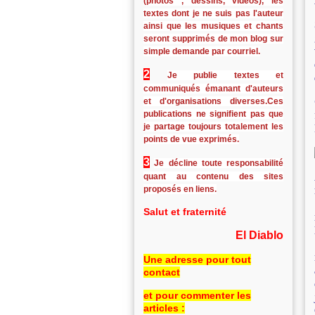
(photos , dessins, vidéos), les
textes dont je ne suis pas l'auteur
ainsi que les musiques et chants
seront supprimés de mon blog sur
simple demande par courriel.
2
Je publie textes et
communiqués émanant d'auteurs
et d'organisations diverses.Ces
publications ne signifient pas que
je partage toujours totalement les
points de vue exprimés.
3
Je décline toute responsabilité
quant au contenu des sites
proposés en liens.
Salut et fraternité
El Diablo
Une adresse pour tout
contact
et pour commenter les
articles :