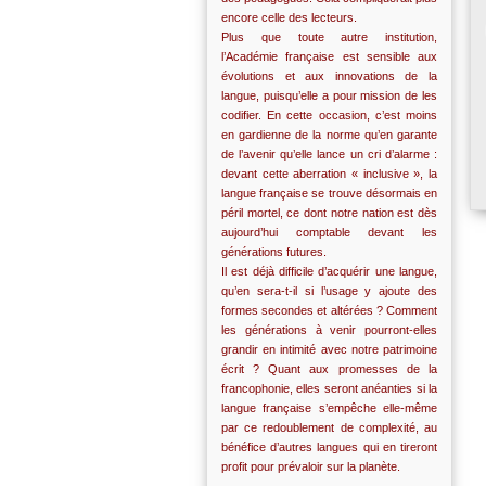
encore celle des lecteurs.
Plus que toute autre institution,
l’Académie française est sensible aux
évolutions et aux innovations de la
langue, puisqu’elle a pour mission de les
codifier. En cette occasion, c’est moins
en gardienne de la norme qu’en garante
de l’avenir qu’elle lance un cri d’alarme :
devant cette aberration « inclusive », la
langue française se trouve désormais en
péril mortel, ce dont notre nation est dès
aujourd’hui comptable devant les
générations futures.
Il est déjà difficile d’acquérir une langue,
qu’en sera-t-il si l’usage y ajoute des
formes secondes et altérées ? Comment
les générations à venir pourront-elles
grandir en intimité avec notre patrimoine
écrit ? Quant aux promesses de la
francophonie, elles seront anéanties si la
langue française s’empêche elle-même
par ce redoublement de complexité, au
bénéfice d’autres langues qui en tireront
profit pour prévaloir sur la planète.