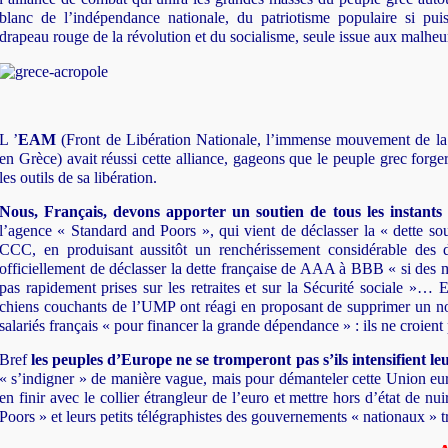
blanc de l’indépendance nationale, du patriotisme populaire si pui
drapeau rouge de la révolution et du socialisme, seule issue aux malheu
L ’
EAM
(Front de Libération Nationale, l’immense mouvement de la 
en Grèce) avait réussi cette alliance, gageons que le peuple grec forg
les outils de sa libération.
Nous, Français, devons apporter un soutien de tous les instants
l’agence « Standard and Poors », qui vient de déclasser la « dette 
CCC, en produisant aussitôt un renchérissement considérable des de
officiellement de déclasser la dette française de AAA à BBB « si des m
pas rapidement prises sur les retraites et sur la Sécurité sociale »… 
chiens couchants de l’UMP ont réagi en proposant de supprimer un no
salariés français « pour financer la grande dépendance » : ils ne croient 
Bref
les peuples d’Europe ne se tromperont pas s’ils intensifient leu
« s’indigner » de manière vague, mais pour démanteler cette Union e
en finir avec le collier étrangleur de l’euro et mettre hors d’état de nu
Poors » et leurs petits télégraphistes des gouvernements « nationaux » tr