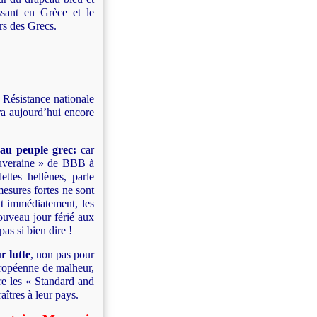
ssant en Grèce et le
rs des Grecs.
Résistance nationale
era aujourd’hui encore
 au peuple grec:
car
souveraine » de BBB à
ttes hellènes, parle
esures fortes ne sont
Et immédiatement, les
uveau jour férié aux
pas si bien dire !
r lutte
, non pas pour
uropéenne de malheur,
ire les « Standard and
aîtres à leur pays.