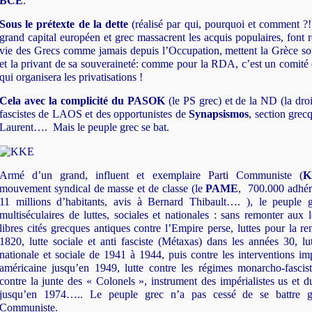
BCE
.
Sous le prétexte de la dette
(réalisé par qui, pourquoi et comment ?
grand capital européen et grec massacrent les acquis populaires, font 
vie des Grecs comme jamais depuis l’Occupation, mettent la Grèce sous
et la privant de sa souveraineté: comme pour la RDA, c’est un comité 
qui organisera les privatisations !
Cela avec la complicité du PASOK
(le PS grec) et de la ND (la droi
fascistes de LAOS et des opportunistes de
Synapsismos
, section gre
Laurent…. Mais le peuple grec se bat.
Armé d’un grand, influent et exemplaire Parti Communiste (
K
mouvement syndical de masse et de classe (le
PAME
, 700.000 adhér
11 millions d’habitants, avis à Bernard Thibault…. ), le peuple g
multiséculaires de luttes, sociales et nationales : sans remonter aux 
libres cités grecques antiques contre l’Empire perse, luttes pour la r
1820, lutte sociale et anti fasciste (Métaxas) dans les années 30, lut
nationale et sociale de 1941 à 1944, puis contre les interventions imp
américaine jusqu’en 1949, lutte contre les régimes monarcho-fasci
contre la junte des « Colonels », instrument des impérialistes us et d
jusqu’en 1974….. Le peuple grec n’a pas cessé de se battre g
Communiste.