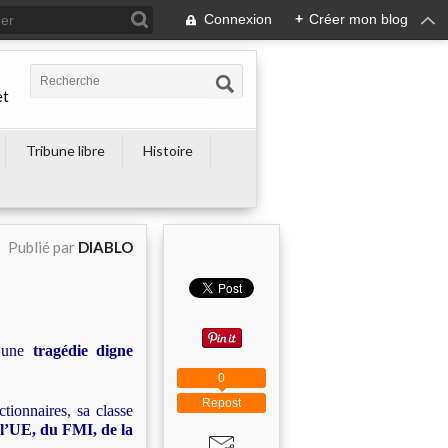
Connexion
+
Créer mon blog
et
Tribune libre
Histoire
Publié par
DIABLO
d’une
tragédie digne
0
Repost
ctionnaires, sa classe
 l’UE, du FMI, de la