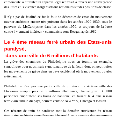
corporatiste, à affronter un appareil légal répressif, à travers une convergence
des luttes et l'existence d'organisations nationales sur des positions de classe.
Il n'y a pas de fatalité, ce fut le fruit de décennies de casse du mouvement
ouvrier américain encore très puissant dans les années 1920-1930, sous le
paravent du McCarthysme dans les années 1950, et toujours de la lutte
contre l' « ennemi intérieur » communiste sous Reagan après 1980.
Le 4 ème réseau ferré urbain des Etats-unis
paralysé,
dans une ville de 6 millions d'habitants
La grève des cheminots de Philadelphie nous en fournit un exemple,
symbolique pour nous, mais symptomatique de la façon dont on peut traiter
les mouvements de grève dans un pays occidental où le mouvement ouvrier
a été laminé.
Philadelphie n'est pas une petite ville de province. La sixième ville des
Etats-unis compte près de 6 millions d'habitants, chaque jour 130 000
personnes empruntent ses trains de banlieue, en faisant le 4 ème réseau
ferroviaire urbain du pays, derrière ceux de New York, Chicago et Boston.
Ces réseaux de train de banlieue sont la dernière survivance du réseau
ferroviaire américain complètement démantelé, sous pression des concurrents