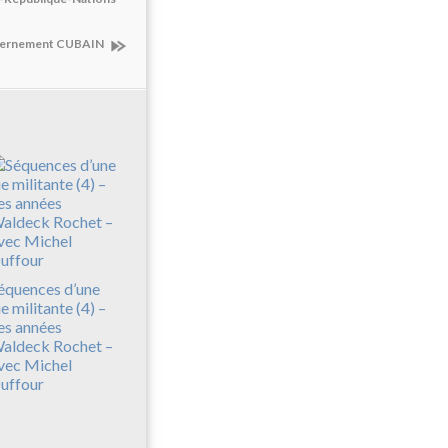
uvernement CUBAIN
équences d’une
ie militante (4) –
es années
aldeck Rochet –
vec Michel
uffour