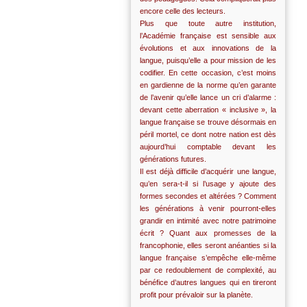
encore celle des lecteurs.
Plus que toute autre institution,
l’Académie française est sensible aux
évolutions et aux innovations de la
langue, puisqu’elle a pour mission de les
codifier. En cette occasion, c’est moins
en gardienne de la norme qu’en garante
de l’avenir qu’elle lance un cri d’alarme :
devant cette aberration « inclusive », la
langue française se trouve désormais en
péril mortel, ce dont notre nation est dès
aujourd’hui comptable devant les
générations futures.
Il est déjà difficile d’acquérir une langue,
qu’en sera-t-il si l’usage y ajoute des
formes secondes et altérées ? Comment
les générations à venir pourront-elles
grandir en intimité avec notre patrimoine
écrit ? Quant aux promesses de la
francophonie, elles seront anéanties si la
langue française s’empêche elle-même
par ce redoublement de complexité, au
bénéfice d’autres langues qui en tireront
profit pour prévaloir sur la planète.