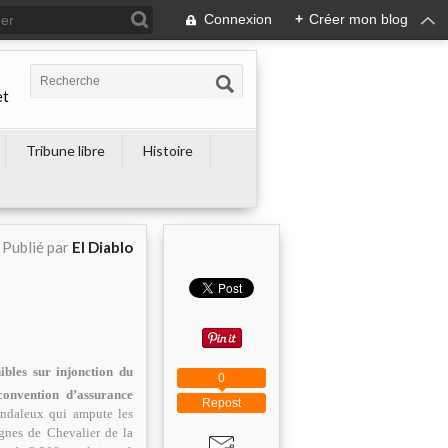
Connexion
+
Créer mon blog
et
Tribune libre
Histoire
Publié par
El Diablo
ibles sur injonction du
0
convention d’assurance
Repost
andaleux qui ampute les
ignes de Chevalier de la