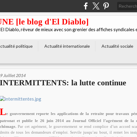
[le blog d'El Diablo]
 Diablo, rêveur de mieux avec son grenier des affiches syndicales 
ctualité politique
Actualité internationale
Actualité sociale
9 Juillet 2014
INTERMITTENTS: la lutte continue
L
e gouvernement reporte les applications de la retraite pour travaux pén
patronat et publie le 26 juin 2014 au Journal Officiel l’agrément de la 
chômage.
Par cet agrément, le gouvernement se rend complice d’un accord sc
droits de tous les demandeurs d’emploi. Servile jusqu’au bout, il remet les ins