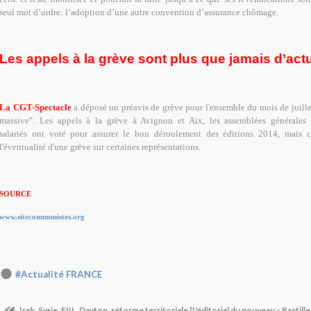
seul mot d’ordre: l’adoption d’une autre convention d’assurance chômage.
Les appels à la grève sont plus que jamais d’actu
La CGT-Spectacle
a déposé un préavis de grève pour l'ensemble du mois de juille
massive". Les appels à la grève à Avignon et Aix, les assemblées générales s
salariés ont voté pour assurer le bon déroulement des éditions 2014, mais c
l'éventualité d'une grève sur certaines représentations.
SOURCE
www.sitecommunistes.org
#Actualité FRANCE
Irak, Syrie, EIIL, Dayton, réforme territoriale [L'éditorial du nouveau « Basti