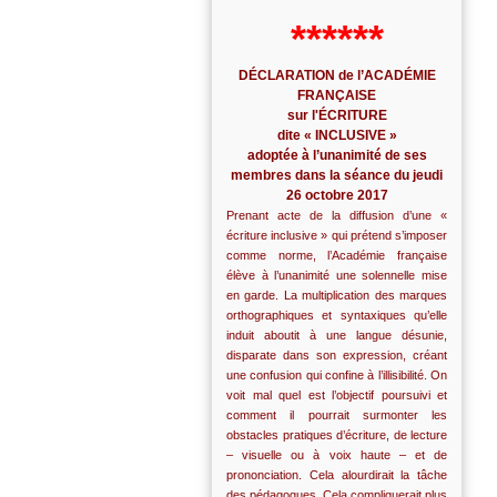
******
DÉCLARATION de l’ACADÉMIE
FRANÇAISE
sur l'ÉCRITURE
dite « INCLUSIVE »
adoptée à l’unanimité de ses
membres dans la séance du jeudi
26 octobre 2017
Prenant acte de la diffusion d’une «
écriture inclusive » qui prétend s’imposer
comme norme, l’Académie française
élève à l’unanimité une solennelle mise
en garde. La multiplication des marques
orthographiques et syntaxiques qu’elle
induit aboutit à une langue désunie,
disparate dans son expression, créant
une confusion qui confine à l’illisibilité. On
voit mal quel est l’objectif poursuivi et
comment il pourrait surmonter les
obstacles pratiques d’écriture, de lecture
– visuelle ou à voix haute – et de
prononciation. Cela alourdirait la tâche
des pédagogues. Cela compliquerait plus