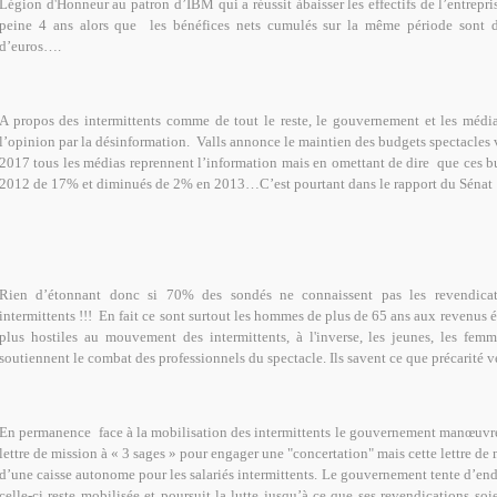
Légion d'Honneur au patron d’IBM qui a réussit àbaisser les effectifs de l’entrepr
peine 4 ans alors que les bénéfices nets cumulés sur la même période sont 
d’euros….
A propos des intermittents comme de tout le reste, le gouvernement et les médi
l’opinion par la désinformation. Valls annonce le maintien des budgets spectacles
2017 tous les médias reprennent l’information mais en omettant de dire que ces bu
2012 de 17% et diminués de 2% en 2013…C’est pourtant dans le rapport du Sénat 
Rien d’étonnant donc si 70% des sondés ne connaissent pas les revendicat
intermittents !!! En fait ce sont surtout les hommes de plus de 65 ans aux revenus é
plus hostiles au mouvement des intermittents, à l'inverse, les jeunes, les fem
soutiennent le combat des professionnels du spectacle. Ils savent ce que précarité ve
En permanence face à la mobilisation des intermittents le gouvernement manœuvre.
lettre de mission à « 3 sages » pour engager une "concertation" mais cette lettre de 
d’une caisse autonome pour les salariés intermittents. Le gouvernement tente d’end
celle-ci reste mobilisée et poursuit la lutte jusqu’à ce que ses revendications so