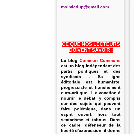
m
oimicdup@gmail.com
CE QUE NOS LECTEURS
DOIVENT SAVOIR :
Le blog
Commun Commune
est un blog indépendant des
partis politiques et des
syndicats - Sa ligne
éditoriale est humaniste,
progressiste et franchement
euro-critique. Il a vocation à
nourrir le débat, y compris
sur des sujets qui peuvent
faire polémique, dans un
esprit ouvert, hors tout
sectarisme et tabous. Dans
ce cadre, défenseur de la
liberté d'expression, il donne