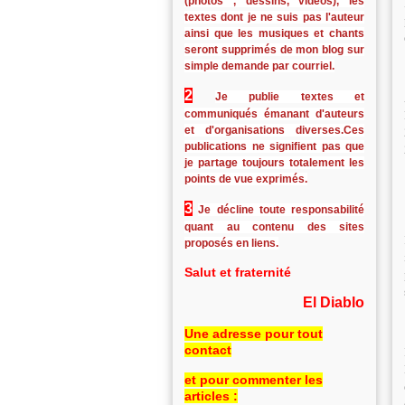
(photos , dessins, vidéos), les
textes dont je ne suis pas l'auteur
ainsi que les musiques et chants
seront supprimés de mon blog sur
simple demande par courriel.
2
Je publie textes et
communiqués émanant d'auteurs
et d'organisations diverses.Ces
publications ne signifient pas que
je partage toujours totalement les
points de vue exprimés.
3
Je décline toute responsabilité
quant au contenu des sites
proposés en liens.
Salut et fraternité
El Diablo
Une adresse pour tout
contact
et pour commenter les
articles :