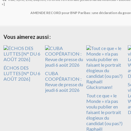
»]
AMENDE RECORD pour BNP Paribas : une déclaration du go
Vous aimerez aussi :
ÉCHOS DES
LUTTES [N° DU 6
CUBA
AOÛT 2026]
COOPÉRATION :
Revue de presse du
S
jeudi 6 août 2026
v
Tout ce que « le
L
Monde » n'a pas
W
voulu publier en
a
faisant le portrait
D
élogieux du
candidat (ou pas?)
Raphaël