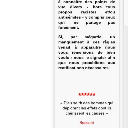
à connaître des points de
vue divers - hors tous
propos racistes et/ou
antisémites - y compris ceux
qu'il ne partage pas
forcément.
Si, par mégarde, un
manquement à ces règles
venait à apparaitre nous
vous remercions de bien
vouloir nous le signaler afin
que nous procédions aux
rectifications nécessaires.
******
« Dieu se rit des hommes qui
déplorent les effets dont ils
chérissent les causes »
Bossuet