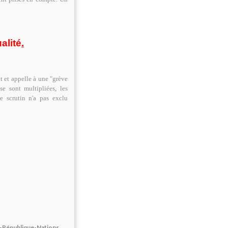
alité
.
t et appelle à une "grève
e sont multipliées, les
e scrutin n'a pas exclu
lle-République-Nations