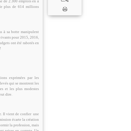
ise de 2.300 emplois en à
de plus de 614 millions
as à sa botte manipulent
 vivants pour 2015, 2016,
dgets ont été rabotés en
!
ions exprimées par les
levés qui se montrent les
mes et les plus modestes
ut dire.
 Il vient de confier une
mission écarte la création
ormir la profession, mais
ient prises en compte. Un