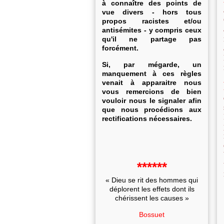
à connaître des points de
vue divers - hors tous
propos racistes et/ou
antisémites - y compris ceux
qu'il ne partage pas
forcément.
Si, par mégarde, un
manquement à ces règles
venait à apparaitre nous
vous remercions de bien
vouloir nous le signaler afin
que nous procédions aux
rectifications nécessaires.
******
« Dieu se rit des hommes qui
déplorent les effets dont ils
chérissent les causes »
Bossuet