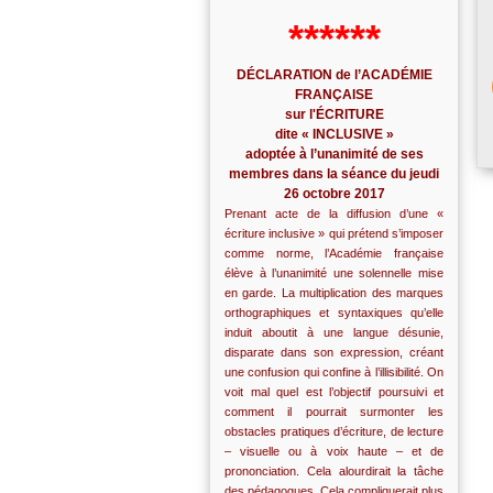
******
DÉCLARATION de l’ACADÉMIE
FRANÇAISE
sur l'ÉCRITURE
dite « INCLUSIVE »
adoptée à l’unanimité de ses
membres dans la séance du jeudi
26 octobre 2017
Prenant acte de la diffusion d’une «
écriture inclusive » qui prétend s’imposer
comme norme, l’Académie française
élève à l’unanimité une solennelle mise
en garde. La multiplication des marques
orthographiques et syntaxiques qu’elle
induit aboutit à une langue désunie,
disparate dans son expression, créant
une confusion qui confine à l’illisibilité. On
voit mal quel est l’objectif poursuivi et
comment il pourrait surmonter les
obstacles pratiques d’écriture, de lecture
– visuelle ou à voix haute – et de
prononciation. Cela alourdirait la tâche
des pédagogues. Cela compliquerait plus