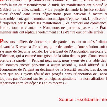
après la fin du rassemblement. A midi, les manifestants ont bloqué l
Gabirol de la ville, scandant « Le peuple demande la justice sociale
avoir échoué dans leurs négociations pour parvenir à mettre f
rassemblement, qui ne montrait aucun signe d'épuisement, la police d
à disperser par la force les manifestants. Ces derniers ont commencé
l'ordre, tout en chantant « Non, nous ne partirons pas » et « État 
manifestants ont répliqué violemment et 12 d'entre eux ont été arrêtés.
P
lusieurs milliers de docteurs et de particuliers ont manifesté di
devant la Knesset à Jérusalem, pour demander qu'une solution soit t
système de Sécurité sociale. Le président de l'Association médicale d’
Eidelman, qui a entamé une grève de la faim depuis près d'une semain
prendre la parole : « Pendant neuf mois, nous avons été à la table des
ne sommes encore parvenus à aucun accord », a-t-il affirmé. « L
économiser de l'argent au détriment de la Sécurité sociale. Les docteur
bien que nous ayons réalisé des progrès dans l'élaboration de l'ac
toujours pas d'accord sur les principales questions : la normalisation, l
répartition entre les dépenses et les recettes ».
Source : «solidarité-int