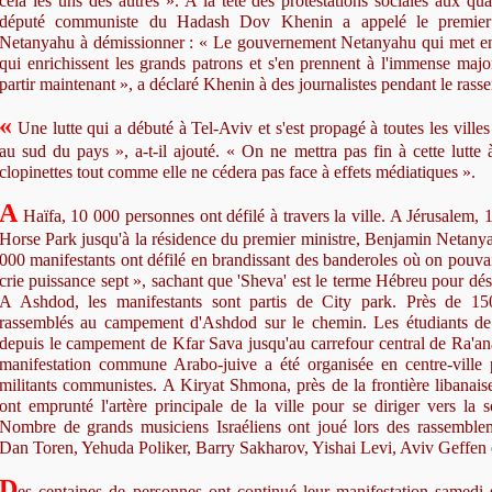
cela les uns des autres ». A la tête des protestations sociales aux qu
député communiste du Hadash Dov Khenin a appelé le premier
Netanyahu à démissionner : « Le gouvernement Netanyahu qui met en 
qui enrichissent les grands patrons et s'en prennent à l'immense major
partir maintenant », a déclaré Khenin à des journalistes pendant le ras
«
Une lutte qui a débuté à Tel-Aviv et s'est propagé à toutes les ville
au sud du pays », a-t-il ajouté. « On ne mettra pas fin à cette lutte 
clopinettes tout comme elle ne cédera pas face à effets médiatiques ».
A
Haïfa, 10 000 personnes ont défilé à travers la ville. A Jérusalem,
Horse Park jusqu'à la résidence du premier ministre, Benjamin Netany
000 manifestants ont défilé en brandissant des banderoles où on pouvai
crie puissance sept », sachant que 'Sheva' est le terme Hébreu pour dé
A Ashdod, les manifestants sont partis de City park. Près de 15
rassemblés au campement d'Ashdod sur le chemin. Les étudiants de 
depuis le campement de Kfar Sava jusqu'au carrefour central de Ra'a
manifestation commune Arabo-juive a été organisée en centre-ville 
militants communistes. A Kiryat Shmona, près de la frontière libanais
ont emprunté l'artère principale de la ville pour se diriger vers la s
Nombre de grands musiciens Israéliens ont joué lors des rassembl
Dan Toren, Yehuda Poliker, Barry Sakharov, Yishai Levi, Aviv Geffen e
D
es centaines de personnes ont continué leur manifestation samedi 