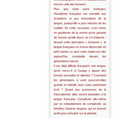
encore celle des lecteurs.
Plus que toute autre institution,
l’Académie française est sensible aux
évolutions et aux innovations de la
langue, puisqu’elle a pour mission de les
codifier. En cette occasion, c’est moins
en gardienne de la norme qu’en garante
de l’avenir qu’elle lance un cri d’alarme :
devant cette aberration « inclusive », la
langue française se trouve désormais en
péril mortel, ce dont notre nation est dès
aujourd’hui comptable devant les
générations futures.
Il est déjà difficile d’acquérir une langue,
qu’en sera-t-il si l’usage y ajoute des
formes secondes et altérées ? Comment
les générations à venir pourront-elles
grandir en intimité avec notre patrimoine
écrit ? Quant aux promesses de la
francophonie, elles seront anéanties si la
langue française s’empêche elle-même
par ce redoublement de complexité, au
bénéfice d’autres langues qui en tireront
profit pour prévaloir sur la planète.