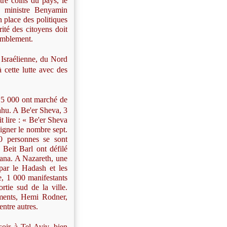
atre coins du pays, le
 ministre Benyamin
place des politiques
ité des citoyens doit
semblement.
s Israélienne, du Nord
à cette lutte avec des
 15 000 ont marché de
ahu. A Be'er Sheva, 3
t lire : « Be'er Sheva
signer le nombre sept.
0 personnes se sont
Beit Barl ont défilé
nana. A Nazareth, une
par le Hadash et les
e, 1 000 manifestants
ortie sud de la ville.
ements, Hemi Rodner,
ntre autres.
soir à Tel-Aviv, bien