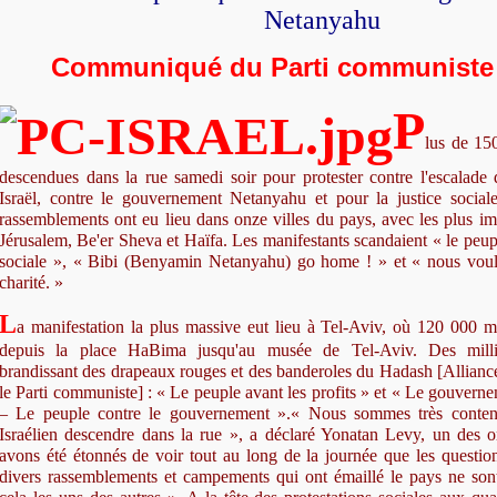
Netanyahu
Communiqué du Parti communiste d
P
lus de 15
descendues dans la rue samedi soir pour protester contre l'escalade
Israël, contre le gouvernement Netanyahu et pour la justice sociale
rassemblements ont eu lieu dans onze villes du pays, avec les plus im
Jérusalem, Be'er Sheva et Haïfa. Les manifestants scandaient « le peup
sociale », « Bibi (Benyamin Netanyahu) go home ! » et « nous voulon
charité. »
L
a manifestation la plus massive eut lieu à Tel-Aviv, où 120 000 ma
depuis la place HaBima jusqu'au musée de Tel-Aviv. Des milli
brandissant des drapeaux rouges et des banderoles du Hadash [Allianc
le Parti communiste] : « Le peuple avant les profits » et « Le gouvern
– Le peuple contre le gouvernement ».« Nous sommes très content
Israélien descendre dans la rue », a déclaré Yonatan Levy, un des o
avons été étonnés de voir tout au long de la journée que les questio
divers rassemblements et campements qui ont émaillé le pays ne sont