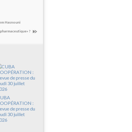
lhem Hasnouni
ie pharmaceutique» ?
UBA
OOPÉRATION :
evue de presse du
eudi 30 juillet
026