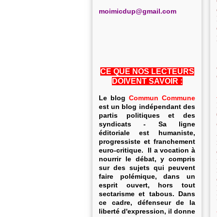
m
oimicdup@gmail.com
CE QUE NOS LECTEURS
DOIVENT SAVOIR :
Le blog
Commun Commune
est un blog indépendant des
partis politiques et des
syndicats - Sa ligne
éditoriale est humaniste,
progressiste et franchement
euro-critique. Il a vocation à
nourrir le débat, y compris
sur des sujets qui peuvent
faire polémique, dans un
esprit ouvert, hors tout
sectarisme et tabous. Dans
ce cadre, défenseur de la
liberté d'expression, il donne