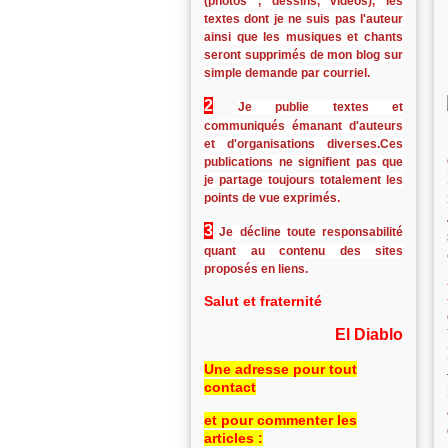
(photos , dessins, vidéos), les
textes dont je ne suis pas l'auteur
ainsi que les musiques et chants
seront supprimés de mon blog sur
simple demande par courriel.
2
Je publie textes et
communiqués émanant d'auteurs
et d'organisations diverses.Ces
publications ne signifient pas que
je partage toujours totalement les
points de vue exprimés.
3
Je décline toute responsabilité
quant au contenu des sites
proposés en liens.
Salut et fraternité
El Diablo
Une adresse pour tout
contact
et pour commenter les
articles :