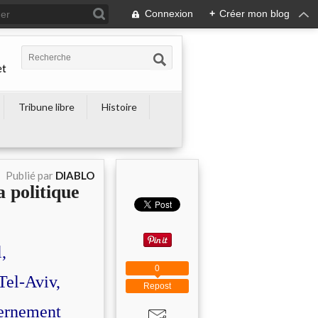
Connexion
+
Créer mon blog
et
Tribune libre
Histoire
Publié par
DIABLO
a politique
,
0
Tel-Aviv,
Repost
vernement