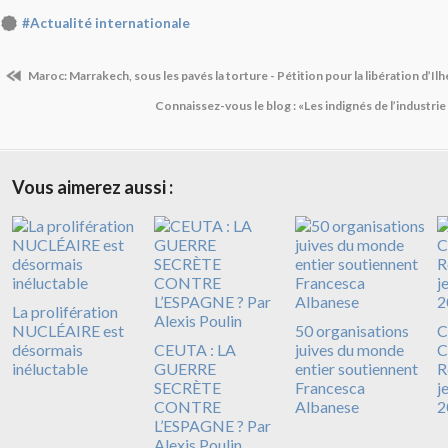
#Actualité internationale
Maroc: Marrakech, sous les pavés la torture - Pétition pour la libération d’I
Connaissez-vous le blog : «Les indignés de l’industr
Vous aimerez aussi :
La prolifération
NUCLÉAIRE est
50 organisations
C
désormais
CEUTA : LA
juives du monde
C
inéluctable
GUERRE
entier soutiennent
R
SECRÈTE
Francesca
j
CONTRE
Albanese
2
L’ESPAGNE ? Par
Alexis Poulin