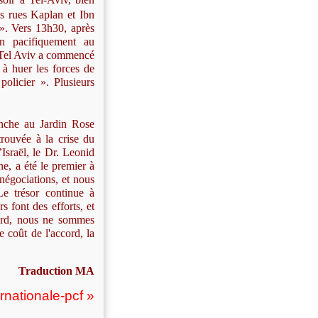
es rues Kaplan et Ibn
 ». Vers 13h30, après
in pacifiquement au
e Tel Aviv a commencé
 à huer les forces de
policier ». Plusieurs
manche au Jardin Rose
rouvée à la crise du
Israël, le Dr. Leonid
e, a été le premier à
 négociations, et nous
e trésor continue à
s font des efforts, et
cord, nous ne sommes
e coût de l'accord, la
Traduction MA
ernationale-pcf »