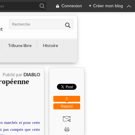
Connexion
+
Créer mon blog
et
Tribune libre
Histoire
Publié par
DIABLO
uropéenne
0
Repost
es marchés et pour cette
ont pas compris que cette