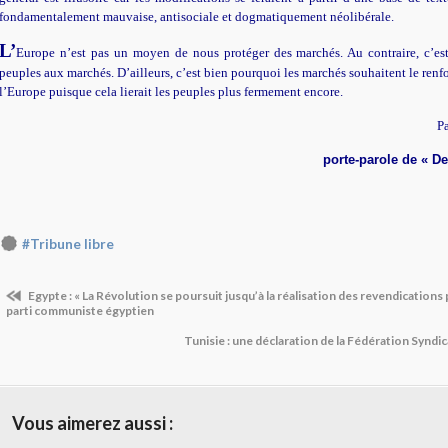
fondamentalement mauvaise, antisociale et dogmatiquement néolibérale.
L’
Europe n’est pas un moyen de nous protéger des marchés. Au contraire, c’est
peuples aux marchés. D’ailleurs, c’est bien pourquoi les marchés souhaitent le ren
l’Europe puisque cela lierait les peuples plus fermement encore.
P
porte-parole de « D
#Tribune libre
Egypte : « La Révolution se poursuit jusqu’à la réalisation des revendications 
parti communiste égyptien
Tunisie : une déclaration de la Fédération Synd
Vous aimerez aussi :