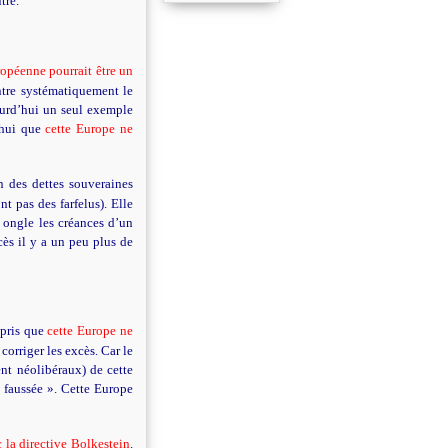
tre.
opéenne pourrait être un
tre systématiquement le
jourd’hui un seul exemple
’hui que
cette Europe ne
n des dettes souveraines
 pas des farfelus). Elle
 ongle les créances d’un
cès il y a un peu plus de
mpris que
cette Europe ne
corriger les excès. Car le
ent néolibéraux) de cette
n faussée ». Cette Europe
c la directive Bolkestein
.