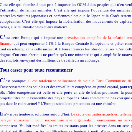
C’est elle qui cherche à tout prix à imposer les OGM à des peuples qui n’en veu
l’utilisation de farines animales. C’est elle qui impose l’ouverture des marchés s
rentrer les voitures japonaises et coréennes alors que le Japon et la Corée reste
européennes. C’est elle qui impose la libéralisation des mouvements de capitau
riches, aux multinationales et aux mafieux.
C’
est cette Europe qui a imposé une
privatisation complète de la création mo
finance
, qui peut emprunter à 1% à la Banque Centrale Européenne et prêter ensu
tout en refourguant à cette même BCE leurs créances les plus douteuses. C’est cet
dogme d’un euro cher qui ne profite qu’à une minorité et qui a amplifié le mouv
des emplois, envoyant des millions de travailleurs au chômage.
Tout casser pour toute recommencer
C’
est pourquoi
il est totalement hallucinant de voir le Parti Communiste dé
l’asservissement des peuples et des travailleurs européens au grand capital, pour re
sûr, l’idée européenne est belle et elle porte en elle de belles promesses, la poss
projets utiles pour l’ensemble des pays européens. Mais comment ne pas voir que c
pas dans le cadre actuel ? L’Europe sociale ou protection est une chimère.
I
l n’y a pas trente-six solutions aujourd’hui.
Le cadre des traités actuels est telleme
balayer entièrement pour reconstruire une organisation européenne au serv
composent. Vouloir modifier les traités existants pour les orienter dans un sens 
général est illusoire car les modifications se feraient à partir d’une base de text