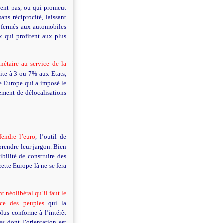
lent pas, ou qui promeut
ans réciprocité, laissant
nt fermés aux automobiles
x qui profitent aux plus
nétaire au service de la
ite à 3 ou 7% aux Etats,
te Europe qui a imposé le
ement de délocalisations
fendre l’euro
, l’outil de
prendre leur jargon. Bien
ibilité de construire des
ette Europe-là ne se fera
nt néolibéral qu’il faut le
ice des peuples
qui la
plus conforme à l’intérêt
es dont l’orientation est