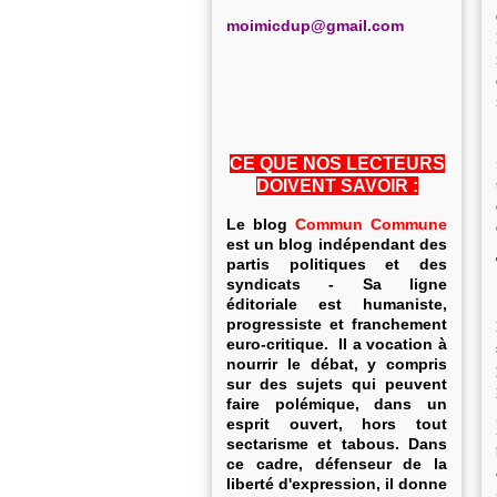
m
oimicdup@gmail.com
CE QUE NOS LECTEURS
DOIVENT SAVOIR :
Le blog
Commun Commune
est un blog indépendant des
partis politiques et des
syndicats - Sa ligne
éditoriale est humaniste,
progressiste et franchement
euro-critique. Il a vocation à
nourrir le débat, y compris
sur des sujets qui peuvent
faire polémique, dans un
esprit ouvert, hors tout
sectarisme et tabous. Dans
ce cadre, défenseur de la
liberté d'expression, il donne