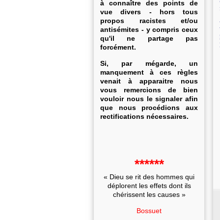
à connaître des points de
vue divers - hors tous
propos racistes et/ou
antisémites - y compris ceux
qu'il ne partage pas
forcément.
Si, par mégarde, un
manquement à ces règles
venait à apparaitre nous
vous remercions de bien
vouloir nous le signaler afin
que nous procédions aux
rectifications nécessaires.
******
« Dieu se rit des hommes qui
déplorent les effets dont ils
chérissent les causes »
Bossuet