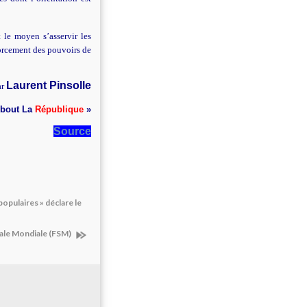
 le moyen s’asservir les
forcement des pouvoirs de
Laurent Pinsolle
ar
ebout La
République
»
Source
populaires » déclare le
icale Mondiale (FSM)