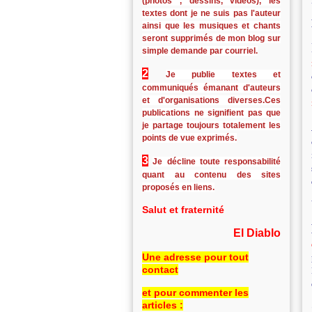
(photos , dessins, vidéos), les
textes dont je ne suis pas l'auteur
ainsi que les musiques et chants
seront supprimés de mon blog sur
simple demande par courriel.
2
Je publie textes et
communiqués émanant d'auteurs
et d'organisations diverses.Ces
publications ne signifient pas que
je partage toujours totalement les
points de vue exprimés.
3
Je décline toute responsabilité
quant au contenu des sites
proposés en liens.
Salut et fraternité
El Diablo
Une adresse pour tout
contact
et pour commenter les
articles :