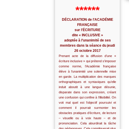
******
DÉCLARATION de l’ACADÉMIE
FRANÇAISE
sur l'ÉCRITURE
dite « INCLUSIVE »
adoptée à l’unanimité de ses
membres dans la séance du jeudi
26 octobre 2017
Prenant acte de la diffusion d’une «
écriture inclusive » qui prétend s’imposer
comme norme, l’Académie française
élève à l’unanimité une solennelle mise
en garde. La multiplication des marques
orthographiques et syntaxiques qu’elle
induit aboutit à une langue désunie,
disparate dans son expression, créant
une confusion qui confine à l’illisibilité. On
voit mal quel est l’objectif poursuivi et
comment il pourrait surmonter les
obstacles pratiques d’écriture, de lecture
– visuelle ou à voix haute – et de
prononciation. Cela alourdirait la tâche
des pédagogues. Cela compliquerait plus