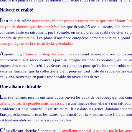
Europe n’a jamais servi que les intérêts du marché et qu’elle ne fera jamais rien d’au
Naïveté et réalité
I
l est tout de même
assez incroyable de pouvoir encore croire que cette Union Eur
moyen de domestiquer les marchés
alors que depuis 25 ans au moins, elle démon
contraire. Juste en raisonnant par l’absurde, on serait bien incapable de citer au
concret de protection. Les plans d’austérité européens démontrent bien aujourd
nous protège ni de la crise ni de la spéculation.
A
ujourd’hui,
l’Europe protège les créanciers
(refusant la moindre restructuratio
contrairement aux idées avancées par l’Allemagne ou "The Economist", qui ne sont
impose des cures d’austérité violentes aux peuples pour qu’ils honorent rubis sur
système financier que la collectivité vient pourtant tout juste de sauver de ses ex
deux ans, sauvetage en partie responsable du niveau des dettes.
Une alliance durable
L
es évènements récents ont sans doute ouvert les yeux de beaucoup qui ont co
défend jamais les peuples mais les asservis
à une finance dont elle n’a rien fait pour 
problème est plus profond. Il est structurel. Il est dans les gènes (fondamentalem
Europe, éclaboussant tous les traités, qui sanctifient la « concurrence libre et no
est fondamentalement au service des marchés.
C’
est elle qui cherche à permettre
un nivellement social et salarial par le bas ave