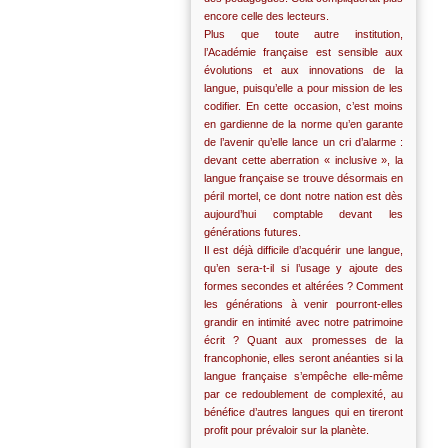
encore celle des lecteurs.
Plus que toute autre institution,
l’Académie française est sensible aux
évolutions et aux innovations de la
langue, puisqu’elle a pour mission de les
codifier. En cette occasion, c’est moins
en gardienne de la norme qu’en garante
de l’avenir qu’elle lance un cri d’alarme :
devant cette aberration « inclusive », la
langue française se trouve désormais en
péril mortel, ce dont notre nation est dès
aujourd’hui comptable devant les
générations futures.
Il est déjà difficile d’acquérir une langue,
qu’en sera-t-il si l’usage y ajoute des
formes secondes et altérées ? Comment
les générations à venir pourront-elles
grandir en intimité avec notre patrimoine
écrit ? Quant aux promesses de la
francophonie, elles seront anéanties si la
langue française s’empêche elle-même
par ce redoublement de complexité, au
bénéfice d’autres langues qui en tireront
profit pour prévaloir sur la planète.