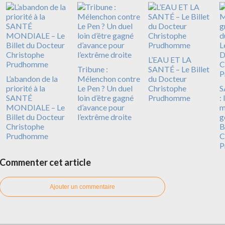
L’EAU ET LA
Tribune :
SANTÉ – Le Billet
L’abandon de la
Mélenchon contre
du Docteur
priorité à la
Le Pen ? Un duel
Christophe
S
SANTÉ
loin d’être gagné
Prudhomme
:
MONDIALE – Le
d’avance pour
m
Billet du Docteur
l’extrême droite
g
Christophe
B
Prudhomme
C
P
Commenter cet article
Ajouter un commentaire