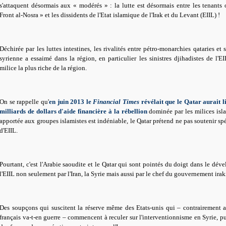
s'attaquent désormais aux « modérés » : la lutte est désormais entre les tenants 
Front al-Nosra » et les dissidents de l'Etat islamique de l'Irak et du Levant (EIIL) !
Déchirée par les luttes intestines, les rivalités entre pétro-monarchies qataries et
syrienne a essaimé dans la région, en particulier les sinistres djihadistes de l'
milice la plus riche de la région.
On se rappelle qu'
en juin 2013 le
Financial Times
révélait que le Qatar aurait 
milliards de dollars d'aide financière à la rébellion
dominée par les milices islam
apportée aux groupes islamistes est indéniable, le Qatar prétend ne pas soutenir sp
d'EIIL.
Pourtant, c'est l'Arabie saoudite et le Qatar qui sont pointés du doigt dans le déve
l'EIIL non seulement par l'Iran, la Syrie mais aussi par le chef du gouvernement ira
Des soupçons qui suscitent la réserve même des Etats-unis qui – contrairement au
français va-t-en guerre – commencent à reculer sur l'interventionnisme en Syrie, pui