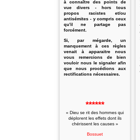
à connaître des points de
vue divers - hors tous
propos racistes et/ou
antisémites - y compris ceux
qu'il ne partage pas
forcément.
Si, par mégarde, un
manquement à ces règles
venait à apparaitre nous
vous remercions de bien
vouloir nous le signaler afin
que nous procédions aux
rectifications nécessaires.
******
« Dieu se rit des hommes qui
déplorent les effets dont ils
chérissent les causes »
Bossuet