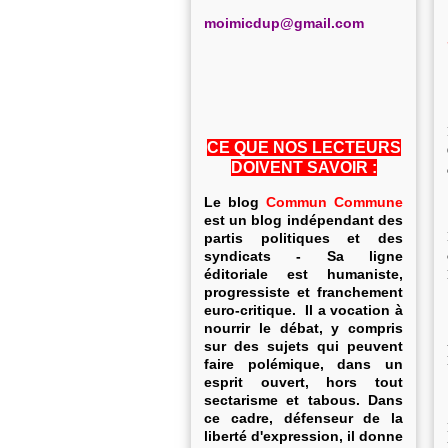
m
oimicdup@gmail.com
CE QUE NOS LECTEURS
DOIVENT SAVOIR :
Le blog
Commun Commune
est un blog indépendant des
partis politiques et des
syndicats - Sa ligne
éditoriale est humaniste,
progressiste et franchement
euro-critique. Il a vocation à
nourrir le débat, y compris
sur des sujets qui peuvent
faire polémique, dans un
esprit ouvert, hors tout
sectarisme et tabous. Dans
ce cadre, défenseur de la
liberté d'expression, il donne