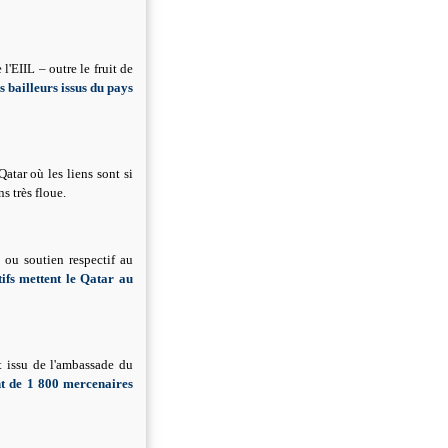
 l'EIIL – outre le fruit de
s bailleurs issus du pays
atar où les liens sont si
s très floue.
, ou soutien respectif au
tifs mettent le Qatar au
issu de l'ambassade du
nt de 1 800 mercenaires