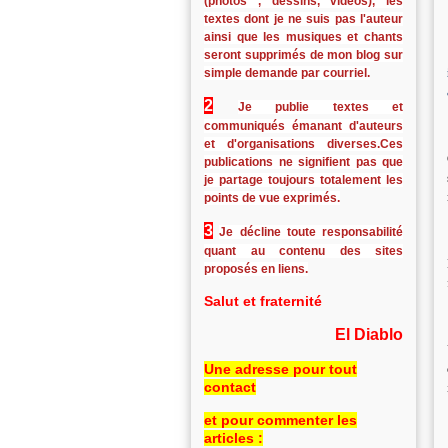
(photos , dessins, vidéos), les
textes dont je ne suis pas l'auteur
ainsi que les musiques et chants
seront supprimés de mon blog sur
simple demande par courriel.
2
Je publie textes et
communiqués émanant d'auteurs
et d'organisations diverses.Ces
publications ne signifient pas que
je partage toujours totalement les
points de vue exprimés.
3
Je décline toute responsabilité
quant au contenu des sites
proposés en liens.
Salut et fraternité
El Diablo
Une adresse pour tout
contact
et pour commenter les
articles :