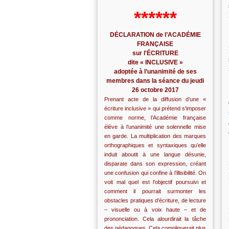
******
DÉCLARATION de l’ACADÉMIE
FRANÇAISE
sur l'ÉCRITURE
dite « INCLUSIVE »
adoptée à l’unanimité de ses
membres dans la séance du jeudi
26 octobre 2017
Prenant acte de la diffusion d’une «
écriture inclusive » qui prétend s’imposer
comme norme, l’Académie française
élève à l’unanimité une solennelle mise
en garde. La multiplication des marques
orthographiques et syntaxiques qu’elle
induit aboutit à une langue désunie,
disparate dans son expression, créant
une confusion qui confine à l’illisibilité. On
voit mal quel est l’objectif poursuivi et
comment il pourrait surmonter les
obstacles pratiques d’écriture, de lecture
– visuelle ou à voix haute – et de
prononciation. Cela alourdirait la tâche
des pédagogues. Cela compliquerait plus