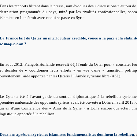
Dans les rapports filtrant dans la presse, sont évoqués des « discussions » autour de l
destruction programmée du pays, miné par les rivalités confessionnelles, sacc
islamiste en lien étroit avec ce qui se passe en Syrie.
La France fait du Qatar un interlocuteur crédible, vouée à la paix et la stabilit
se moque-t-on ?
En août 2012, François Hollande recevait déjà l'émir du Qatar pour « constater le
et décider de « coordonner leurs efforts » en vue d'une « transition politiq
ouvertement l'aide apportée par les Qataris à l'Armée syrienne libre (ASL).
Le Qatar a été à l'avant-garde du soutien diplomatique à la rebellion syrienn
première ambassade des opposants syriens avait été ouverte à Doha en avril 2013, ou
un an d'une Conférence des « Amis de la Syrie » à Doha encore qui actait une 
logistique apportée à la rébellion.
Deux ans après, en Syrie, les islamistes fondamentalistes dominent la rébellion
,