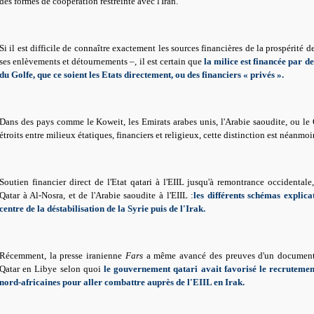
des formes de coopération restreinte avec l'Iran.
Si il est difficile de connaître exactement les sources financières de la prospérité de
ses enlèvements et détournements –, il est certain que
la milice est financée par de
du Golfe, que ce soient les Etats directement, ou des financiers « privés ».
Dans des pays comme le Koweit, les Emirats arabes unis, l'Arabie saoudite, ou le Q
étroits entre milieux étatiques, financiers et religieux, cette distinction est néanmoin
Soutien financier direct de l'Etat qatari à l'EIIL jusqu'à remontrance occidentale
Qatar à Al-Nosra, et de l'Arabie saoudite à l'EIIL :
les différents schémas explica
centre de la déstabilisation de la Syrie puis de l'Irak.
Récemment, la presse iranienne
Fars
a même avancé des preuves d'un document 
Qatar en Libye selon quoi
le gouvernement qatari avait favorisé le recruteme
nord-africaines pour aller combattre auprès de l'EIIL en Irak.