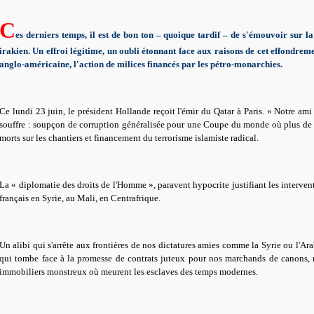
C
es derniers temps, il est de bon ton – quoique tardif – de s'émouvoir sur la
irakien. Un effroi légitime, un oubli étonnant face aux raisons de cet effondreme
anglo-américaine, l'action de milices financés par les pétro-monarchies.
Ce lundi 23 juin, le président Hollande reçoit l'émir du Qatar à Paris. « Notre ami 
souffre : soupçon de corruption généralisée pour une Coupe du monde où plus de 
morts sur les chantiers et financement du terrorisme islamiste radical.
La « diplomatie des droits de l'Homme », paravent hypocrite justifiant les interven
français en Syrie, au Mali, en Centrafrique.
Un alibi qui s'arrête aux frontières de nos dictatures amies comme la Syrie ou l'Ara
qui tombe face à la promesse de contrats juteux pour nos marchands de canons, n
immobiliers monstreux où meurent les esclaves des temps modernes.