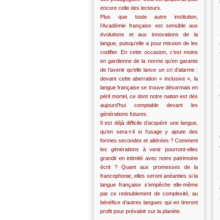
encore celle des lecteurs.
Plus que toute autre institution,
l’Académie française est sensible aux
évolutions et aux innovations de la
langue, puisqu’elle a pour mission de les
codifier. En cette occasion, c’est moins
en gardienne de la norme qu’en garante
de l’avenir qu’elle lance un cri d’alarme :
devant cette aberration « inclusive », la
langue française se trouve désormais en
péril mortel, ce dont notre nation est dès
aujourd’hui comptable devant les
générations futures.
Il est déjà difficile d’acquérir une langue,
qu’en sera-t-il si l’usage y ajoute des
formes secondes et altérées ? Comment
les générations à venir pourront-elles
grandir en intimité avec notre patrimoine
écrit ? Quant aux promesses de la
francophonie, elles seront anéanties si la
langue française s’empêche elle-même
par ce redoublement de complexité, au
bénéfice d’autres langues qui en tireront
profit pour prévaloir sur la planète.