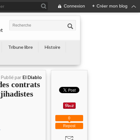
Connexion
+
Créer mon blog
et
Tribune libre
Histoire
Publié par
El Diablo
es contrats
jihadistes
0
Repost
/