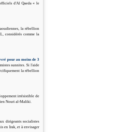
officiels d'Al Qaeda « le
 saoudiennes, la rébellion
EIIL, considérés comme la
livré pour au moins de 3
istes sunnites. Si l'aide
écifiquement la rébellion
loppement irrésistible de
kien Nouri al-Maliki.
x dirigeants socialistes
s en Irak, et à envisager