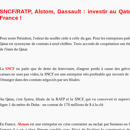
SNCF/RATP, Alstom, Dassault : investir au Qata
France !
Pour notre Président, l'odeur du souffre cède à celle du gaz. Pour les entreprises p
Qatar est synonyme de contrats à neuf chiffres. Trois accords de coopération ont été
de l'émir du Qatar.
La
SNCF
ne parle que de dette du ferroviaire, d'argent perdu à cause des grévi
caisses ne sont pas vides, la SNCF est une entreprise très profitable qui investit de 
l'étranger dans des contrats négociés par ses filiales.
Au Qatar, c'est
Systra
, filiale de la RATP et la SNCF, qui va concevoir et supervi
ligne 1 du métro de Doha : un contrat de 170 millions de $ à la clé.
En France,
Alstom
est une entreprise en crise contrainte au rachat par Siemens ou 
l'argent il y en a chez Alstom capable avec Vinci de finaliser la construction d