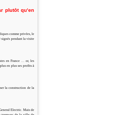
r plutôt qu'en
ubliques comme privées, le
 signés pendant la visite
stes en France … or, les
plus en plus ses profits à
ser la construction de la
General Electric. Mais de
u tramway de la ville de