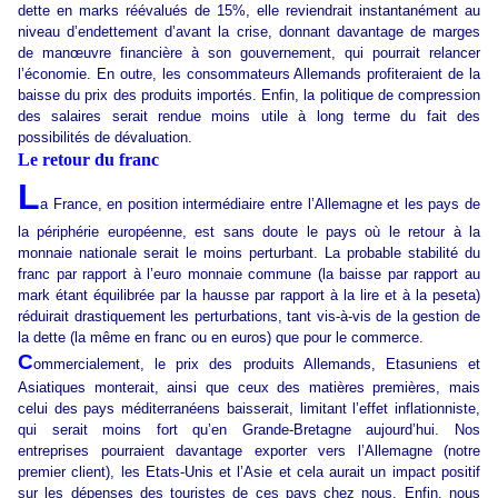
dette en marks réévalués de 15%, elle reviendrait instantanément au
niveau d’endettement d’avant la crise, donnant davantage de marges
de manœuvre financière à son gouvernement, qui pourrait relancer
l’économie. En outre, les consommateurs Allemands profiteraient de la
baisse du prix des produits importés. Enfin, la politique de compression
des salaires serait rendue moins utile à long terme du fait des
possibilités de dévaluation.
Le retour du franc
L
a France, en position intermédiaire entre l’Allemagne et les pays de
la périphérie européenne, est sans doute le pays où le retour à la
monnaie nationale serait le moins perturbant. La probable stabilité du
franc par rapport à l’euro monnaie commune (la baisse par rapport au
mark étant équilibrée par la hausse par rapport à la lire et à la peseta)
réduirait drastiquement les perturbations, tant vis-à-vis de la gestion de
la dette (la même en franc ou en euros) que pour le commerce.
C
ommercialement, le prix des produits Allemands, Etasuniens et
Asiatiques monterait, ainsi que ceux des matières premières, mais
celui des pays méditerranéens baisserait, limitant l’effet inflationniste,
qui serait moins fort qu’en Grande-Bretagne aujourd’hui. Nos
entreprises pourraient davantage exporter vers l’Allemagne (notre
premier client), les Etats-Unis et l’Asie et cela aurait un impact positif
sur les dépenses des touristes de ces pays chez nous. Enfin, nous