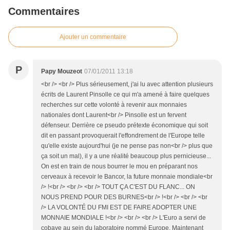
Commentaires
Ajouter un commentaire
P
Papy Mouzeot
07/01/2011 13:18
<br /> <br /> Plus sérieusement, j'ai lu avec attention plusieurs
écrits de Laurent Pinsolle ce qui m'a amené à faire quelques
recherches sur cette volonté à revenir aux monnaies
nationales dont Laurent<br /> Pinsolle est un fervent
défenseur. Derrière ce pseudo prétexte économique qui soit
dit en passant provoquerait l'effondrement de l'Europe telle
qu'elle existe aujourd'hui (je ne pense pas non<br /> plus que
ça soit un mal), il y a une réalité beaucoup plus pernicieuse...
On est en train de nous bourrer le mou en préparant nos
cerveaux à recevoir le Bancor, la future monnaie mondiale<br
/> !<br /> <br /> <br /> TOUT ÇA C'EST DU FLANC... ON
NOUS PREND POUR DES BURNES<br /> !<br /> <br /> <br
/> LA VOLONTÉ DU FMI EST DE FAIRE ADOPTER UNE
MONNAIE MONDIALE !<br /> <br /> <br /> L'Euro a servi de
cobaye au sein du laboratoire nommé Europe. Maintenant