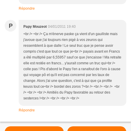
Répondre
P
Papy Mouzeot
04/01/2011 19:40
<br /> <br /> Ça m'énerve paske ça vient d'un gaulliste mais
j'avoue que j'ai toujours rien pigé à vos zeuros qui
ressemblent à que dalle ! Le seul truc que je pense avoir
compris c'est que tout ce que je<br /> payais avant en Francs
a été multiplié par 6,55957 sauf ce que j'encaisse ! Ma retraite
elle est restée en francs... y'aurait comme un truc qui<br />
colle pas ! Pis d'abord le Papy l'en a ranafout de l'oro à cause
qui voyage pô et qu'il est pas concerné par les taux de
change. Alors j'ai une question, c'est à qui que ça profite
keuss tout ce<br /> bordel des zoros ?<br /> <br /> <br /> <br
/> <br /> <br /> Amitiés du Papy favorable au retour des
sesterces !<br /> <br /> <br /> <br />
Répondre