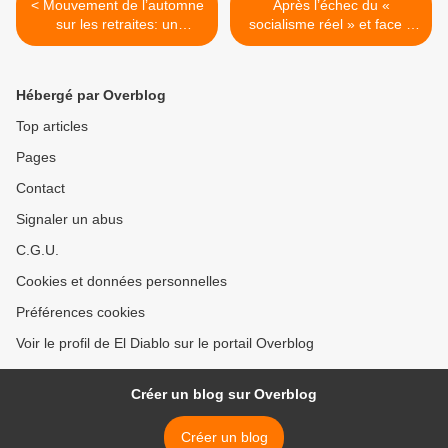
< Mouvement de l’automne
Après l’échec du «
sur les retraites: un
socialisme réel » et face à
affrontement de classes
la crise du capitalisme,
majeur !
quelle alternative ? >
Hébergé par Overblog
Top articles
Pages
Contact
Signaler un abus
C.G.U.
Cookies et données personnelles
Préférences cookies
Voir le profil de El Diablo sur le portail Overblog
Créer un blog sur Overblog
Créer un blog