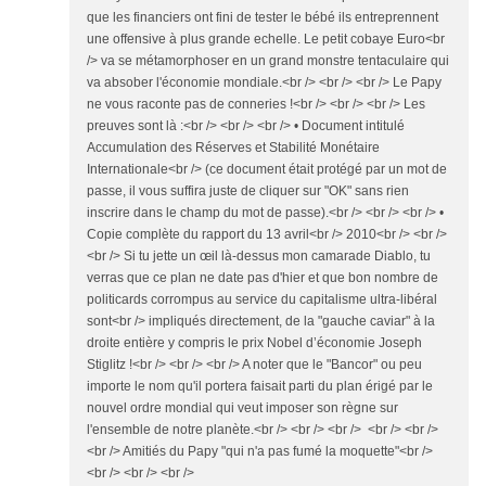
que les financiers ont fini de tester le bébé ils entreprennent
une offensive à plus grande echelle. Le petit cobaye Euro<br
/> va se métamorphoser en un grand monstre tentaculaire qui
va absober l'économie mondiale.<br /> <br /> <br /> Le Papy
ne vous raconte pas de conneries !<br /> <br /> <br /> Les
preuves sont là :<br /> <br /> <br /> • Document intitulé
Accumulation des Réserves et Stabilité Monétaire
Internationale<br /> (ce document était protégé par un mot de
passe, il vous suffira juste de cliquer sur "OK" sans rien
inscrire dans le champ du mot de passe).<br /> <br /> <br /> •
Copie complète du rapport du 13 avril<br /> 2010<br /> <br />
<br /> Si tu jette un œil là-dessus mon camarade Diablo, tu
verras que ce plan ne date pas d'hier et que bon nombre de
politicards corrompus au service du capitalisme ultra-libéral
sont<br /> impliqués directement, de la "gauche caviar" à la
droite entière y compris le prix Nobel d’économie Joseph
Stiglitz !<br /> <br /> <br /> A noter que le "Bancor" ou peu
importe le nom qu'il portera faisait parti du plan érigé par le
nouvel ordre mondial qui veut imposer son règne sur
l'ensemble de notre planète.<br /> <br /> <br /> <br /> <br />
<br /> Amitiés du Papy "qui n'a pas fumé la moquette"<br />
<br /> <br /> <br />