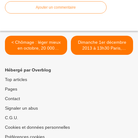
Ajouter un commentaire
< Chômage : léger mieux
Dimanche 1er décembre
en octobre, 20 000
2013 à 13h30 Paris,
chômeurs de moins,
marche pour une révolution
mais.... 50 000 radiations
fiscale : LE PARCOURS >
administratives !
Hébergé par Overblog
Top articles
Pages
Contact
Signaler un abus
C.G.U.
Cookies et données personnelles
Préférences cookies