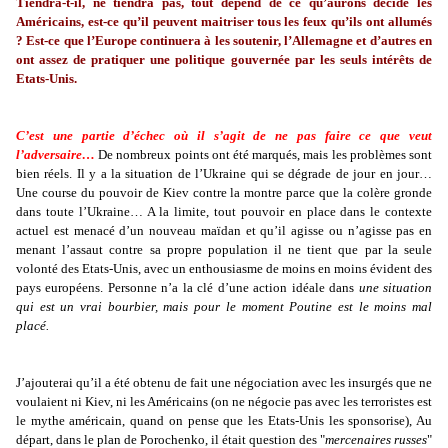
Tiendra-t-il, ne tiendra pas, tout dépend de ce qu’aurons décidé les
Américains, est-ce qu’il peuvent maitriser tous les feux qu’ils ont allumés
? Est-ce que l’Europe continuera à les soutenir, l’Allemagne et d’autres en
ont assez de pratiquer une politique gouvernée par les seuls intérêts de
Etats-Unis.
C’est une partie d’échec où il s’agit de ne pas faire ce que veut
l’adversaire…
De nombreux points ont été marqués, mais les problèmes sont
bien réels. Il y a la situation de l’Ukraine qui se dégrade de jour en jour…
Une course du pouvoir de Kiev contre la montre parce que la colère gronde
dans toute l’Ukraine… A la limite, tout pouvoir en place dans le contexte
actuel est menacé d’un nouveau maïdan et qu’il agisse ou n’agisse pas en
menant l’assaut contre sa propre population il ne tient que par la seule
volonté des Etats-Unis, avec un enthousiasme de moins en moins évident des
pays européens. Personne n’a la clé d’une action idéale dans
une situation
qui est un vrai bourbier, mais pour le moment Poutine est le moins mal
placé.
J’ajouterai qu’il a été obtenu de fait une négociation avec les insurgés que ne
voulaient ni Kiev, ni les Américains (on ne négocie pas avec les terroristes est
le mythe américain, quand on pense que les Etats-Unis les sponsorise), Au
départ, dans le plan de Porochenko, il était question des "
mercenaires russes
"