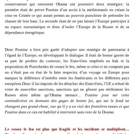
conservateurs qui entourent Obama ont poursuivi deux stratégies: la
première était de priver Poutine d’un accès à la méditerranée en créant la
crise en Crimée ce qui aurait permis au pouvoir putschiste de prétendre les
chasser de leur base. La seconde était de ne pas laisser l’Europe participer à
un espace euroasiatique et donc d’isoler l’Europe de la Russie et de sa
dépendance énergétique.
Donc Poutine a bien pris garde d’adopter une stratégie de partenariat à
l’égard de l’Europe, en développant le dialogue. Il était de bonne guerre de
sa part de profiter du contexte, les Etats-Unis empêtrés en Irak et la
proposition de Porochenko de cessez le feu, même si celui-ci ne comptait pas
ou n’était pas en état de le faire respecter, d’un voyage en Europe pour
marquer la différence d’intérêts entre les Américains et les différents pays
européens.Donc il lui importe de les détacher des Etats-Unis, l’UE a refusé de
voter de nouvelles sanctions, sanctions qui ne gênent pas réellement les
Russes alors même qu’Obama menace…
Poutine joue sur cette
contradiction en donnant des gages de bonne foi, qui sur le fond ne
changent pas grand chose, vue qu’il y a eu viol des frontières russes et que
Poutine dans ce cas est habilité à intervenir sans vote de la Douma.
Le cessez le feu est plus que fragile et les incidents se multiplient…