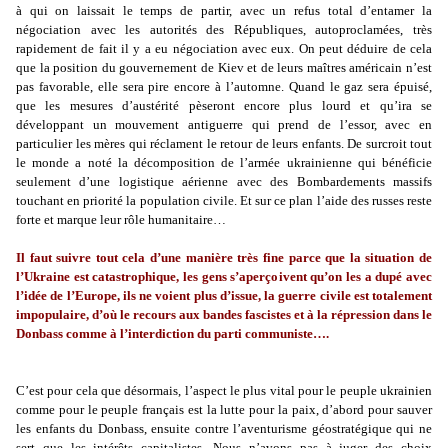
à qui on laissait le temps de partir, avec un refus total d’entamer la
négociation avec les autorités des Républiques, autoproclamées, très
rapidement de fait il y a eu négociation avec eux. On peut déduire de cela
que la position du gouvernement de Kiev et de leurs maîtres américain n’est
pas favorable, elle sera pire encore à l’automne. Quand le gaz sera épuisé,
que les mesures d’austérité pèseront encore plus lourd et qu’ira se
développant un mouvement antiguerre qui prend de l’essor, avec en
particulier les mères qui réclament le retour de leurs enfants. De surcroit tout
le monde a noté la décomposition de l’armée ukrainienne qui bénéficie
seulement d’une logistique aérienne avec des Bombardements massifs
touchant en priorité la population civile. Et sur ce plan l’aide des russes reste
forte et marque leur rôle humanitaire…
Il faut suivre tout cela d’une manière très fine parce que la situation de
l’Ukraine est catastrophique, les gens s’aperçoivent qu’on les a dupé avec
l’idée de l’Europe, ils ne voient plus d’issue, la guerre civile est totalement
impopulaire, d’où le recours aux bandes fascistes et à la répression dans le
Donbass comme à l’interdiction du parti communiste….
C’est pour cela que désormais, l’aspect le plus vital pour le peuple ukrainien
comme pour le peuple français est la lutte pour la paix, d’abord pour sauver
les enfants du Donbass, ensuite contre l’aventurisme géostratégique qui ne
sert que les intérêts capitalistes. Nous n’avons pas à juger des choix