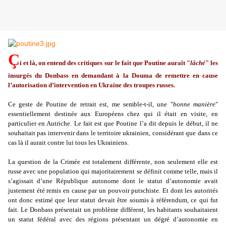
Ç
i et là, on entend des critiques sur le fait que Poutine auraît "
lâché
" les
insurgés du Donbass en demandant à la Douma de remettre en cause
l’autorisation d’intervention en Ukraine des troupes russes.
Ce geste de Poutine de retrait est, me semble-t-il, une "
bonne manière
"
essentiellement destinée aux Européens chez qui il était en visite, en
particulier en Autriche. Le fait est que Poutine l’a dit depuis le début, il ne
souhaitait pas intervenir dans le territoire ukrainien, considérant que dans ce
cas là il aurait contre lui tous les Ukrainiens.
La question de la Crimée est totalement différente, non seulement elle est
russe avec une population qui majoritairement se définit comme telle, mais il
s’agissait d’une République autonome dont le statut d’autonomie avait
justement été remis en cause par un pouvoir putschiste. Et dont les autorités
ont donc estimé que leur statut devait être soumis à référendum, ce qui fut
fait. Le Donbass présentait un problème différent, les habitants souhaitaient
un statut fédéral avec des régions présentant un dégré d’autonomie en