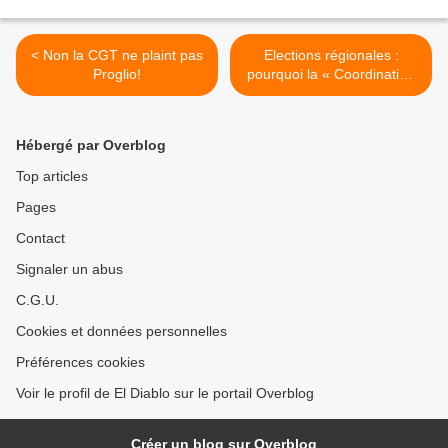
< Non la CGT ne plaint pas
Elections régionales :
Proglio!
pourquoi la « Coordination
Communiste 59/62 »
participe à la liste unitaire
menée par Alain Bocquet ?
Hébergé par Overblog
>
Top articles
Pages
Contact
Signaler un abus
C.G.U.
Cookies et données personnelles
Préférences cookies
Voir le profil de El Diablo sur le portail Overblog
Créer un blog sur Overblog