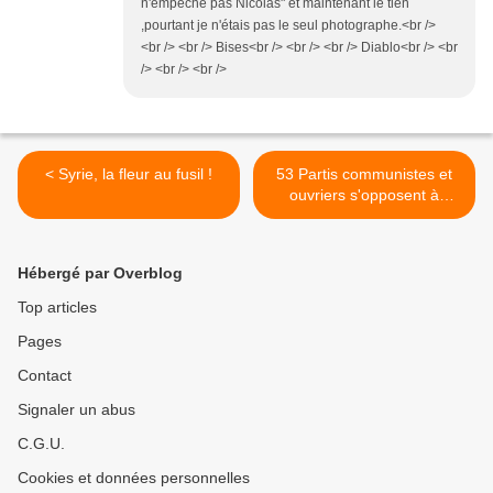
n'empêche pas Nicolas" et maintenant le tien
,pourtant je n'étais pas le seul photographe.<br />
<br /> <br /> Bises<br /> <br /> <br /> Diablo<br /> <br
/> <br /> <br />
< Syrie, la fleur au fusil !
53 Partis communistes et
ouvriers s'opposent à
l'intervention militaire
impérialiste contre la Syrie
>
Hébergé par Overblog
Top articles
Pages
Contact
Signaler un abus
C.G.U.
Cookies et données personnelles