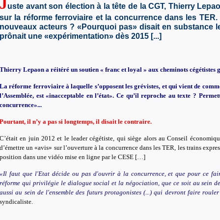
J
uste avant son élection à la tête de la CGT, Thierry Lepao
sur la réforme ferroviaire et la concurrence dans les TER. O
nouveaux acteurs ? «Pourquoi pas» disait en substance le 
prônait une «expérimentation» dès 2015 [...]
Thierry Lepaon a réitéré un soutien « franc et loyal » aux cheminots cégétistes 
La réforme ferroviaire à laquelle s’opposent les grévistes, et qui vient de com
l’Assemblée, est «inacceptable en l’état». Ce qu’il reproche au texte ? Perme
concurrence»...
Pourtant, il n’y a pas si longtemps, il disait le contraire.
C’était en juin 2012 et le leader cégétiste, qui siège alors au Conseil économiqu
d’émettre un «avis» sur l’ouverture à la concurrence dans les TER, les trains expres
position dans une vidéo mise en ligne par le CESE […]
«Il faut que l'Etat décide ou pas d'ouvrir à la concurrence, et que pour ce fai
réforme qui privilégie le dialogue social et la négociation, que ce soit au sein 
aussi au sein de l'ensemble des futurs protagonistes (...) qui devront faire rouler
syndicaliste.