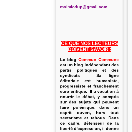
m
oimicdup@gmail.com
CE QUE NOS LECTEURS
DOIVENT SAVOIR :
Le blog
Commun Commune
est un blog indépendant des
partis politiques et des
syndicats - Sa ligne
éditoriale est humaniste,
progressiste et franchement
euro-critique. Il a vocation à
nourrir le débat, y compris
sur des sujets qui peuvent
faire polémique, dans un
esprit ouvert, hors tout
sectarisme et tabous. Dans
ce cadre, défenseur de la
liberté d'expression, il donne