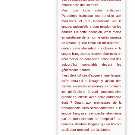
encore celle des lecteurs.
Plus que toute autre institution,
l’Académie française est sensible aux
évolutions et aux innovations de la
langue, puisqu’elle a pour mission de les
codifier. En cette occasion, c’est moins
en gardienne de la norme qu’en garante
de l’avenir qu’elle lance un cri d’alarme :
devant cette aberration « inclusive », la
langue française se trouve désormais en
péril mortel, ce dont notre nation est dès
aujourd’hui comptable devant les
générations futures.
Il est déjà difficile d’acquérir une langue,
qu’en sera-t-il si l’usage y ajoute des
formes secondes et altérées ? Comment
les générations à venir pourront-elles
grandir en intimité avec notre patrimoine
écrit ? Quant aux promesses de la
francophonie, elles seront anéanties si la
langue française s’empêche elle-même
par ce redoublement de complexité, au
bénéfice d’autres langues qui en tireront
profit pour prévaloir sur la planète.