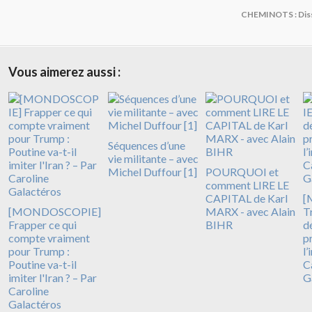
CHEMINOTS : Diss
Vous aimerez aussi :
Séquences d’une
vie militante – avec
Michel Duffour [1]
POURQUOI et
comment LIRE LE
CAPITAL de Karl
[
[MONDOSCOPIE]
MARX - avec Alain
T
Frapper ce qui
BIHR
d
compte vraiment
p
pour Trump :
l’
Poutine va-t-il
C
imiter l'Iran ? – Par
G
Caroline
Galactéros