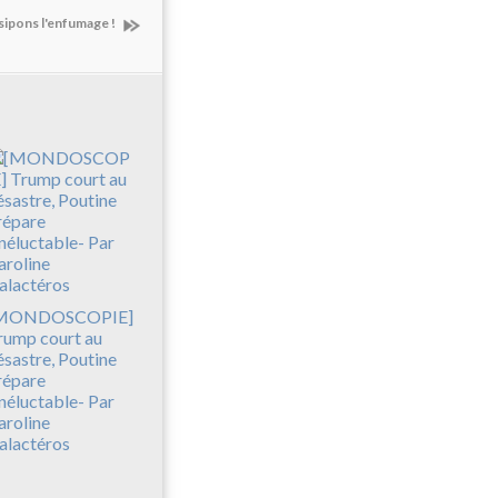
ipons l'enfumage !
MONDOSCOPIE]
rump court au
ésastre, Poutine
répare
inéluctable- Par
aroline
alactéros