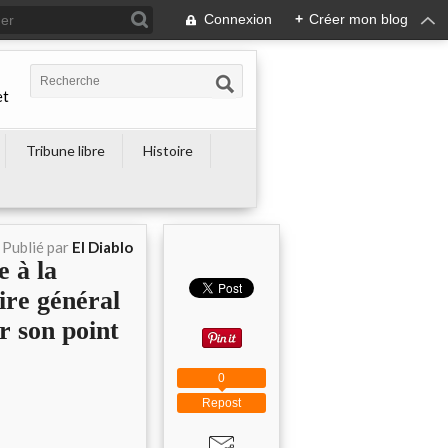
Connexion
+
Créer mon blog
et
Tribune libre
Histoire
Publié par
El Diablo
à la
e général
r son point
0
Repost