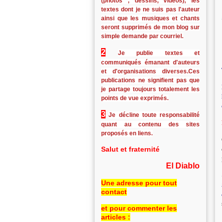
(photos , dessins, vidéos), les
textes dont je ne suis pas l'auteur
ainsi que les musiques et chants
seront supprimés de mon blog sur
simple demande par courriel.
2
Je publie textes et
communiqués émanant d'auteurs
et d'organisations diverses.Ces
publications ne signifient pas que
je partage toujours totalement les
points de vue exprimés.
3
Je décline toute responsabilité
quant au contenu des sites
proposés en liens.
Salut et fraternité
El Diablo
Une adresse pour tout
contact
et pour commenter les
articles :