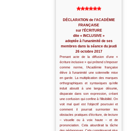
******
DÉCLARATION de l’ACADÉMIE
FRANÇAISE
sur l'ÉCRITURE
dite « INCLUSIVE »
adoptée à l’unanimité de ses
membres dans la séance du jeudi
26 octobre 2017
Prenant acte de la diffusion d’une «
écriture inclusive » qui prétend s’imposer
comme norme, l’Académie française
élève à l’unanimité une solennelle mise
en garde. La multiplication des marques
orthographiques et syntaxiques qu’elle
induit aboutit à une langue désunie,
disparate dans son expression, créant
une confusion qui confine à l’illisibilité. On
voit mal quel est l’objectif poursuivi et
comment il pourrait surmonter les
obstacles pratiques d’écriture, de lecture
– visuelle ou à voix haute – et de
prononciation. Cela alourdirait la tâche
des pédagogues. Cela compliquerait plus