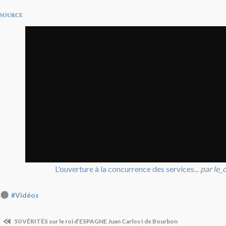
SOURCE
L'ouverture à la concurrence des services...
par
le_
#Vidéos
50 VÉRITÉS sur le roi d’ESPAGNE Juan Carlos I de Bourbon