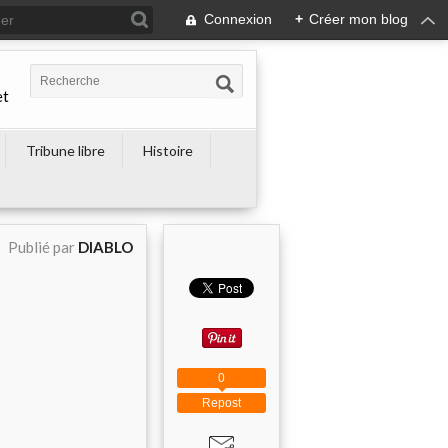
Connexion
+
Créer mon blog
et
Tribune libre
Histoire
Publié par
DIABLO
0
Repost