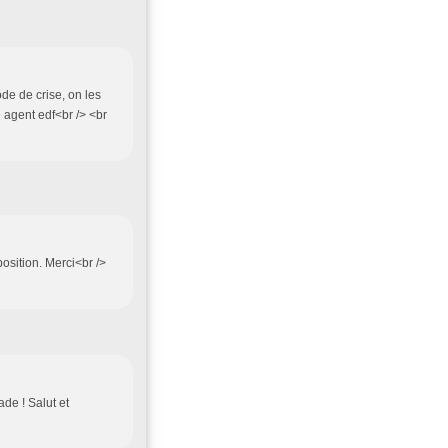
ode de crise, on les
e agent edf<br /> <br
position. Merci<br />
ade ! Salut et