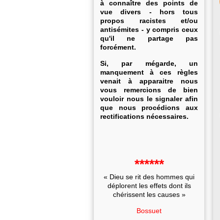
à connaître des points de
vue divers - hors tous
propos racistes et/ou
antisémites - y compris ceux
qu'il ne partage pas
forcément.
Si, par mégarde, un
manquement à ces règles
venait à apparaitre nous
vous remercions de bien
vouloir nous le signaler afin
que nous procédions aux
rectifications nécessaires.
******
« Dieu se rit des hommes qui
déplorent les effets dont ils
chérissent les causes »
Bossuet