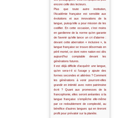
encore celle des lecteurs.
Plus que toute autre institution,
l’Académie française est sensible aux
évolutions et aux innovations de la
langue, puisqu’elle a pour mission de les
codifier. En cette occasion, c’est moins
en gardienne de la norme qu’en garante
de l’avenir qu’elle lance un cri d’alarme :
devant cette aberration « inclusive », la
langue française se trouve désormais en
péril mortel, ce dont notre nation est dès
aujourd’hui comptable devant les
générations futures.
Il est déjà difficile d’acquérir une langue,
qu’en sera-t-il si l’usage y ajoute des
formes secondes et altérées ? Comment
les générations à venir pourront-elles
grandir en intimité avec notre patrimoine
écrit ? Quant aux promesses de la
francophonie, elles seront anéanties si la
langue française s’empêche elle-même
par ce redoublement de complexité, au
bénéfice d’autres langues qui en tireront
profit pour prévaloir sur la planète.