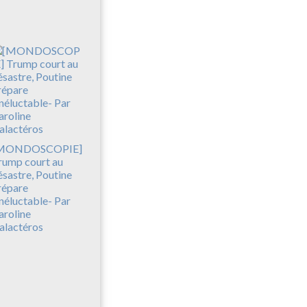
MONDOSCOPIE]
rump court au
ésastre, Poutine
répare
inéluctable- Par
aroline
alactéros