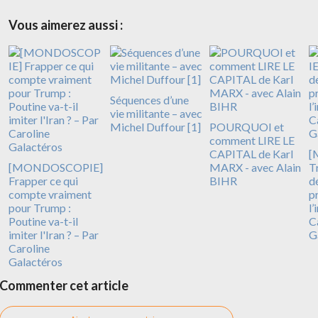
Vous aimerez aussi :
Séquences d’une
vie militante – avec
Michel Duffour [1]
POURQUOI et
comment LIRE LE
CAPITAL de Karl
[
[MONDOSCOPIE]
MARX - avec Alain
T
Frapper ce qui
BIHR
d
compte vraiment
p
pour Trump :
l’
Poutine va-t-il
C
imiter l'Iran ? – Par
G
Caroline
Galactéros
Commenter cet article