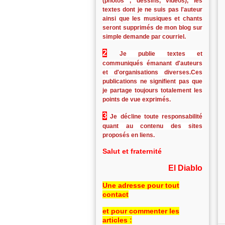
(photos , dessins, vidéos), les
textes dont je ne suis pas l'auteur
ainsi que les musiques et chants
seront supprimés de mon blog sur
simple demande par courriel.
2
Je publie textes et
communiqués émanant d'auteurs
et d'organisations diverses.Ces
publications ne signifient pas que
je partage toujours totalement les
points de vue exprimés.
3
Je décline toute responsabilité
quant au contenu des sites
proposés en liens.
Salut et fraternité
El Diablo
Une adresse pour tout
contact
et pour commenter les
articles :