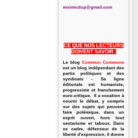
m
oimicdup@gmail.com
CE QUE NOS LECTEURS
DOIVENT SAVOIR :
Le blog
Commun Commune
est un blog indépendant des
partis politiques et des
syndicats - Sa ligne
éditoriale est humaniste,
progressiste et franchement
euro-critique. Il a vocation à
nourrir le débat, y compris
sur des sujets qui peuvent
faire polémique, dans un
esprit ouvert, hors tout
sectarisme et tabous. Dans
ce cadre, défenseur de la
liberté d'expression, il donne