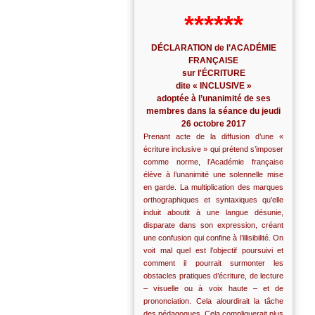
******
DÉCLARATION de l’ACADÉMIE
FRANÇAISE
sur l'ÉCRITURE
dite « INCLUSIVE »
adoptée à l’unanimité de ses
membres dans la séance du jeudi
26 octobre 2017
Prenant acte de la diffusion d’une «
écriture inclusive » qui prétend s’imposer
comme norme, l’Académie française
élève à l’unanimité une solennelle mise
en garde. La multiplication des marques
orthographiques et syntaxiques qu’elle
induit aboutit à une langue désunie,
disparate dans son expression, créant
une confusion qui confine à l’illisibilité. On
voit mal quel est l’objectif poursuivi et
comment il pourrait surmonter les
obstacles pratiques d’écriture, de lecture
– visuelle ou à voix haute – et de
prononciation. Cela alourdirait la tâche
des pédagogues. Cela compliquerait plus