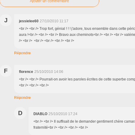
Ajouter un commentaire
J
jessielee60
27/10/2010 11:17
<br /> <br /> Trop fort, génial ! ! ! j'adore, tous ensemble dans cette péri
aura !<br /> <br /> <br /> Bravo aux cheminots<br /> <br /> <br /> valéri
/> <br /> <br /> <br /> <br /> <br />
Répondre
F
florence
25/10/2010 14:06
<br /> <br /> Pourrait-on avoir les paroles écrites de cette superbe com
<br /> <br /> <br />
Répondre
D
DIABLO
25/10/2010 17:24
<br /> <br /> Il suffisait de le demander gentiment chère camar
fraternité<br /> <br /> <br /> <br />