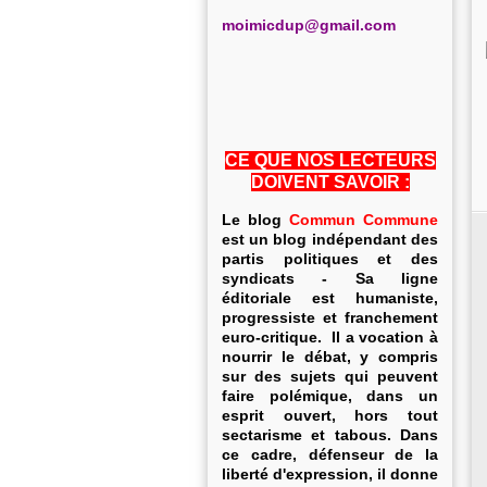
m
oimicdup@gmail.com
CE QUE NOS LECTEURS
DOIVENT SAVOIR :
Le blog
Commun Commune
est un blog indépendant des
partis politiques et des
syndicats - Sa ligne
éditoriale est humaniste,
progressiste et franchement
euro-critique. Il a vocation à
nourrir le débat, y compris
sur des sujets qui peuvent
faire polémique, dans un
esprit ouvert, hors tout
sectarisme et tabous. Dans
ce cadre, défenseur de la
liberté d'expression, il donne