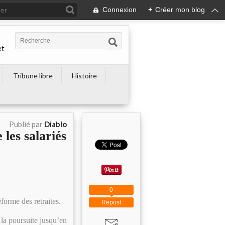
Connexion
+
Créer mon blog
et
Tribune libre
Histoire
Publié par
Diablo
les salariés
0
forme des retraites.
Repost
 la poursuite jusqu’en