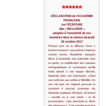
******
DÉCLARATION de l’ACADÉMIE
FRANÇAISE
sur l'ÉCRITURE
dite « INCLUSIVE »
adoptée à l’unanimité de ses
membres dans la séance du jeudi
26 octobre 2017
Prenant acte de la diffusion d’une «
écriture inclusive » qui prétend s’imposer
comme norme, l’Académie française
élève à l’unanimité une solennelle mise
en garde. La multiplication des marques
orthographiques et syntaxiques qu’elle
induit aboutit à une langue désunie,
disparate dans son expression, créant
une confusion qui confine à l’illisibilité. On
voit mal quel est l’objectif poursuivi et
comment il pourrait surmonter les
obstacles pratiques d’écriture, de lecture
– visuelle ou à voix haute – et de
prononciation. Cela alourdirait la tâche
des pédagogues. Cela compliquerait plus