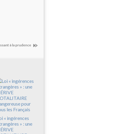
essant à la prudence
oi « ingérences
trangères » : une
ÉRIVE