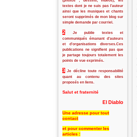
(photos , dessins, vidéos), les
textes dont je ne suis pas l'auteur
ainsi que les musiques et chants
seront supprimés de mon blog sur
simple demande par courriel.
2
Je publie textes et
communiqués émanant d'auteurs
et d'organisations diverses.Ces
publications ne signifient pas que
je partage toujours totalement les
points de vue exprimés.
3
Je décline toute responsabilité
quant au contenu des sites
proposés en liens.
Salut et fraternité
El Diablo
Une adresse pour tout
contact
et pour commenter les
articles :