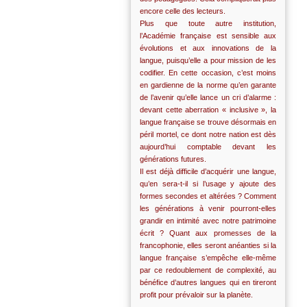
encore celle des lecteurs.
Plus que toute autre institution,
l’Académie française est sensible aux
évolutions et aux innovations de la
langue, puisqu’elle a pour mission de les
codifier. En cette occasion, c’est moins
en gardienne de la norme qu’en garante
de l’avenir qu’elle lance un cri d’alarme :
devant cette aberration « inclusive », la
langue française se trouve désormais en
péril mortel, ce dont notre nation est dès
aujourd’hui comptable devant les
générations futures.
Il est déjà difficile d’acquérir une langue,
qu’en sera-t-il si l’usage y ajoute des
formes secondes et altérées ? Comment
les générations à venir pourront-elles
grandir en intimité avec notre patrimoine
écrit ? Quant aux promesses de la
francophonie, elles seront anéanties si la
langue française s’empêche elle-même
par ce redoublement de complexité, au
bénéfice d’autres langues qui en tireront
profit pour prévaloir sur la planète.