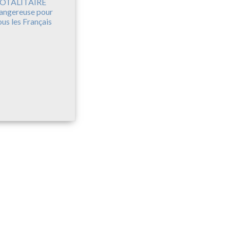
OTALITAIRE
angereuse pour
ous les Français