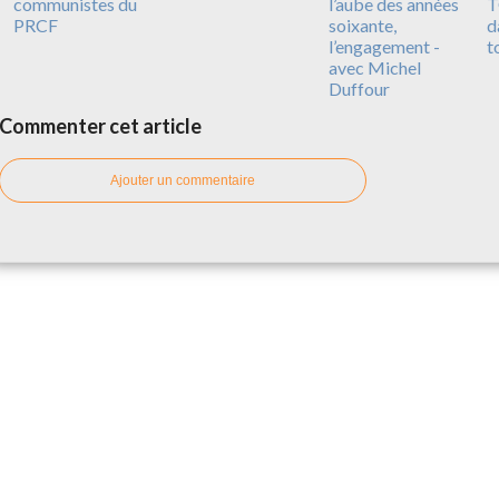
communistes du
l’aube des années
T
PRCF
soixante,
d
l’engagement -
t
avec Michel
Duffour
Commenter cet article
Ajouter un commentaire