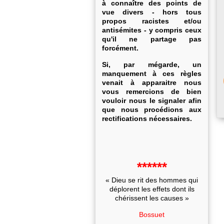
à connaître des points de
vue divers - hors tous
propos racistes et/ou
antisémites - y compris ceux
qu'il ne partage pas
forcément.
Si, par mégarde, un
manquement à ces règles
venait à apparaitre nous
vous remercions de bien
vouloir nous le signaler afin
que nous procédions aux
rectifications nécessaires.
******
« Dieu se rit des hommes qui
déplorent les effets dont ils
chérissent les causes »
Bossuet