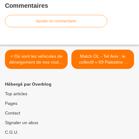
Commentaires
Ajouter un commentaire
< Où sont les véhicules de
Match OL - Tel Aviv : le
déneigement de nos routes
collectif « 69 Palestine »
nationales de France ?
s’élève avec force contre
l’agression de militants le 7
décembre au stade Gerland
Hébergé par Overblog
à Lyon >
Top articles
Pages
Contact
Signaler un abus
C.G.U.