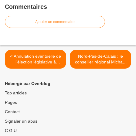
Commentaires
Ajouter un commentaire
< Annulation éventuelle de
Nord-Pas-de-Calais : le
l’élection législative à
conseiller régional Michaël
Hénin-Beaumont ?
Moglia quitte le PS,
Comment sauver la mise à
notamment pour exprimer
Mélenchon ?
son refus de la politique
Hébergé par Overblog
d'austérité du
gouvernement (vidéo) >
Top articles
Pages
Contact
Signaler un abus
C.G.U.