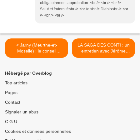
obligatoirement approbation .<br /> <br /> <br />
Salut et fraternité<br /> <br /> <br /> Diablo<br /> <br
/> <br /> <br />
< Jarny (Meurthe-et-
LA SAGA DES CONTI : un
Moselle) : le conseil
entretien avec Jérôme
municipal (PCF-POI-PS-
Palteau, auteur de ce film-
Verts) vote, à l’unanimité,
documentaire >
une motion en faveur de la
Hébergé par Overblog
nationalisation de la
sidérurgie lorraine
Top articles
Pages
Contact
Signaler un abus
C.G.U.
Cookies et données personnelles