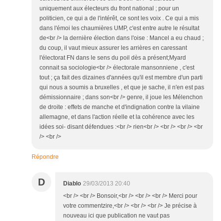
uniquement aux électeurs du front national ; pour un
politicien, ce qui a de l'intérêt, ce sont les voix . Ce qui a mis
dans l'émoi les chaumières UMP, c'est entre autre le résultat
de<br /> la dernière élection dans l'oise : Mancel a eu chaud ;
du coup, il vaut mieux assurer les arrières en caressant
l'électorat FN dans le sens du poil dès a présent;Myard
connait sa sociologie<br /> électorale mansonniene , c'est
tout ; ça fait des dizaines d'années qu'il est membre d'un parti
qui nous a soumis a bruxelles , et que je sache, il n'en est pas
démissionnaire ; dans son<br /> genre, il joue les Mélenchon
de droite : effets de manche et d'indignation contre la vilaine
allemagne, et dans l'action réelle et la cohérence avec les
idées soi- disant défendues :<br /> rien<br /> <br /> <br /> <br
/> <br />
Répondre
D
Diablo
29/03/2013 20:40
<br /> <br /> Bonsoir,<br /> <br /> <br /> Merci pour
votre commentzire,<br /> <br /> <br /> Je précise à
nouveau ici que publication ne vaut pas