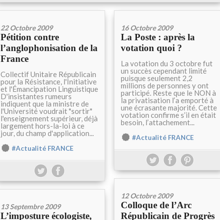
22 Octobre 2009
16 Octobre 2009
Pétition contre
La Poste : après la
l’anglophonisation de la
votation quoi ?
France
La votation du 3 octobre fut
un succès cependant limité
Collectif Unitaire Républicain
puisque seulement 2,2
pour la Résistance, l'Initiative
millions de personnes y ont
et l'Émancipation Linguistique
participé. Reste que le NON à
D'insistantes rumeurs
la privatisation l’a emporté à
indiquent que la ministre de
une écrasante majorité. Cette
l'Université voudrait "sortir"
votation confirme s’il en était
l'enseignement supérieur, déjà
besoin, l’attachement...
largement hors-la-loi à ce
jour, du champ d'application...
#Actualité FRANCE
#Actualité FRANCE
12 Octobre 2009
Colloque de l’Arc
13 Septembre 2009
L’imposture écologiste,
Républicain de Progrès