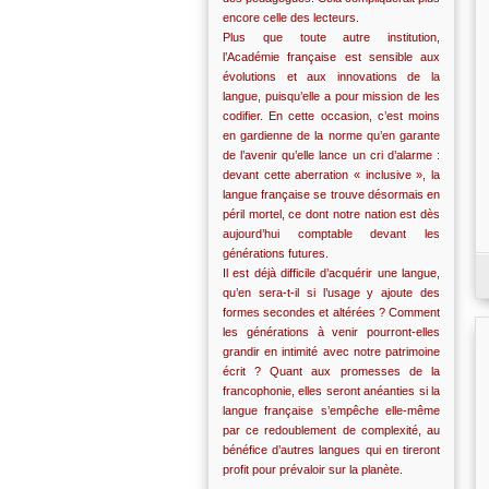
encore celle des lecteurs.
Plus que toute autre institution,
l’Académie française est sensible aux
évolutions et aux innovations de la
langue, puisqu’elle a pour mission de les
codifier. En cette occasion, c’est moins
en gardienne de la norme qu’en garante
de l’avenir qu’elle lance un cri d’alarme :
devant cette aberration « inclusive », la
langue française se trouve désormais en
péril mortel, ce dont notre nation est dès
aujourd’hui comptable devant les
générations futures.
Il est déjà difficile d’acquérir une langue,
qu’en sera-t-il si l’usage y ajoute des
formes secondes et altérées ? Comment
les générations à venir pourront-elles
grandir en intimité avec notre patrimoine
écrit ? Quant aux promesses de la
francophonie, elles seront anéanties si la
langue française s’empêche elle-même
par ce redoublement de complexité, au
bénéfice d’autres langues qui en tireront
profit pour prévaloir sur la planète.