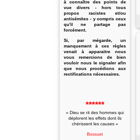
à connaître des points de
vue divers - hors tous
propos racistes et/ou
antisémites - y compris ceux
qu'il ne partage pas
forcément.
Si, par mégarde, un
manquement à ces règles
venait à apparaitre nous
vous remercions de bien
vouloir nous le signaler afin
que nous procédions aux
rectifications nécessaires.
******
« Dieu se rit des hommes qui
déplorent les effets dont ils
chérissent les causes »
Bossuet