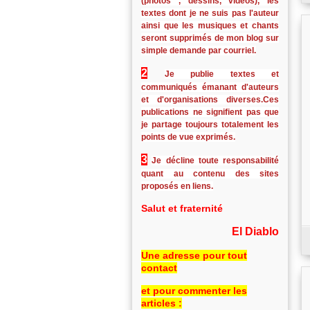
(photos , dessins, vidéos), les
textes dont je ne suis pas l'auteur
ainsi que les musiques et chants
seront supprimés de mon blog sur
simple demande par courriel.
2
Je publie textes et
communiqués émanant d'auteurs
et d'organisations diverses.Ces
publications ne signifient pas que
je partage toujours totalement les
points de vue exprimés.
3
Je décline toute responsabilité
quant au contenu des sites
proposés en liens.
Salut et fraternité
El Diablo
Une adresse pour tout
contact
et pour commenter les
articles :