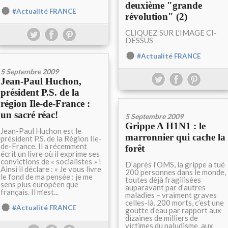
deuxième "grande
#Actualité FRANCE
révolution" (2)
CLIQUEZ SUR L'IMAGE CI-
DESSUS
#Actualité FRANCE
5 Septembre 2009
Jean-Paul Huchon,
président P.S. de la
région Ile-de-France :
un sacré réac!
5 Septembre 2009
Grippe A H1N1 : le
Jean-Paul Huchon est le
marronnier qui cache la
président P.S. de la Région Ile-
de-France. Il a récemment
forêt
écrit un livre où il exprime ses
convictions de « socialistes » !
D’après l’OMS, la grippe a tué
Ainsi il déclare : « Je vous livre
200 personnes dans le monde,
le fond de ma pensée : je me
toutes déjà fragilisées
sens plus européen que
auparavant par d’autres
français. Il m’est...
maladies – vraiment graves
celles-là. 200 morts, c’est une
#Actualité FRANCE
goutte d’eau par rapport aux
dizaines de milliers de
victimes du paludisme, aux