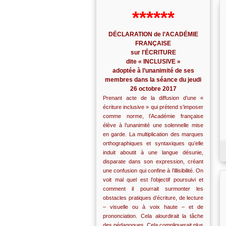
******
DÉCLARATION de l’ACADÉMIE
FRANÇAISE
sur l'ÉCRITURE
dite « INCLUSIVE »
adoptée à l’unanimité de ses
membres dans la séance du jeudi
26 octobre 2017
Prenant acte de la diffusion d’une «
écriture inclusive » qui prétend s’imposer
comme norme, l’Académie française
élève à l’unanimité une solennelle mise
en garde. La multiplication des marques
orthographiques et syntaxiques qu’elle
induit aboutit à une langue désunie,
disparate dans son expression, créant
une confusion qui confine à l’illisibilité. On
voit mal quel est l’objectif poursuivi et
comment il pourrait surmonter les
obstacles pratiques d’écriture, de lecture
– visuelle ou à voix haute – et de
prononciation. Cela alourdirait la tâche
des pédagogues. Cela compliquerait plus