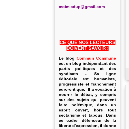
m
oimicdup@gmail.com
CE QUE NOS LECTEURS
DOIVENT SAVOIR :
Le blog
Commun Commune
est un blog indépendant des
partis politiques et des
syndicats - Sa ligne
éditoriale est humaniste,
progressiste et franchement
euro-critique. Il a vocation à
nourrir le débat, y compris
sur des sujets qui peuvent
faire polémique, dans un
esprit ouvert, hors tout
sectarisme et tabous. Dans
ce cadre, défenseur de la
liberté d'expression, il donne