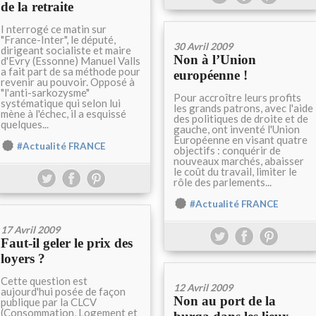
de la retraite
I nterrogé ce matin sur
"France-Inter", le député,
30 Avril 2009
dirigeant socialiste et maire
Non à l’Union
d'Evry (Essonne) Manuel Valls
a fait part de sa méthode pour
européenne !
revenir au pouvoir. Opposé à
"l'anti-sarkozysme"
Pour accroître leurs profits
systématique qui selon lui
les grands patrons, avec l'aide
mène à l'échec, il a esquissé
des politiques de droite et de
quelques...
gauche, ont inventé l'Union
Européenne en visant quatre
#Actualité FRANCE
objectifs : conquérir de
nouveaux marchés, abaisser
le coût du travail, limiter le
rôle des parlements...
#Actualité FRANCE
17 Avril 2009
Faut-il geler le prix des
loyers ?
Cette question est
12 Avril 2009
aujourd'hui posée de façon
Non au port de la
publique par la CLCV
(Consommation, Logement et