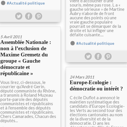
vient d’accoucher d’une
#Actualité politique
souris, même pas rose. L a «
gauche sérieuse » de Martine
Aubry n’aborde de front
aucune des points où une
vraie gauche populaire
pourrait se démarquer de la
droite et lui infliger une
défaite cuisante....
5 Avril 2011
Assemblée Nationale :
#Actualité politique
non à l’exclusion de
Maxime Gremetz du
groupe « Gauche
démocrate et
républicaine »
24 Mars 2011
Europe-Ecologie :
Vous lirez, ci-dessous, le
courrier qu'André Gerin,
démocratie ou intérêt ?
député communiste du Rhône,
a transmis à Roland Muzeau
C écile Duflot a annoncé le
porte-parole des députés
maintien systématique des
communistes et républicains
candidats d'Europe Ecologie-
et à l'ensemble des députés
les Verts au second tour des
communistes et républicains.
élections cantonales au nom
Chers Camarades, Chacun des
de la diversité et de la
députés...
démocratie. D ans les