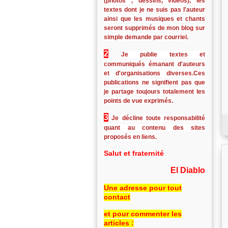
(photos , dessins, vidéos), les
textes dont je ne suis pas l'auteur
ainsi que les musiques et chants
seront supprimés de mon blog sur
simple demande par courriel.
2
Je publie textes et
communiqués émanant d'auteurs
et d'organisations diverses.Ces
publications ne signifient pas que
je partage toujours totalement les
points de vue exprimés.
3
Je décline toute responsabilité
quant au contenu des sites
proposés en liens.
Salut et fraternité
El Diablo
Une adresse pour tout
contact
et pour commenter les
articles :