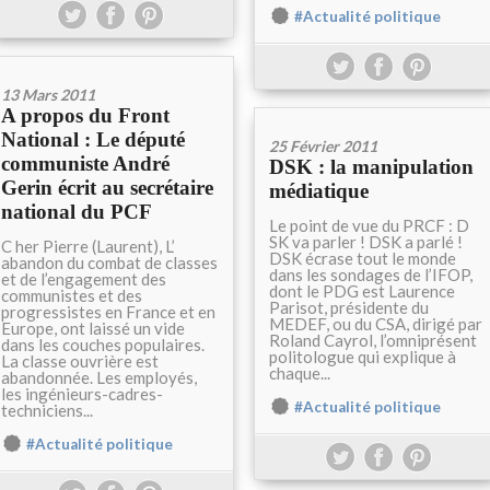
#Actualité politique
13 Mars 2011
A propos du Front
National : Le député
25 Février 2011
communiste André
DSK : la manipulation
Gerin écrit au secrétaire
médiatique
national du PCF
Le point de vue du PRCF : D
SK va parler ! DSK a parlé !
C her Pierre (Laurent), L’
DSK écrase tout le monde
abandon du combat de classes
dans les sondages de l’IFOP,
et de l’engagement des
dont le PDG est Laurence
communistes et des
Parisot, présidente du
progressistes en France et en
MEDEF, ou du CSA, dirigé par
Europe, ont laissé un vide
Roland Cayrol, l’omniprésent
dans les couches populaires.
politologue qui explique à
La classe ouvrière est
chaque...
abandonnée. Les employés,
les ingénieurs-cadres-
#Actualité politique
techniciens...
#Actualité politique