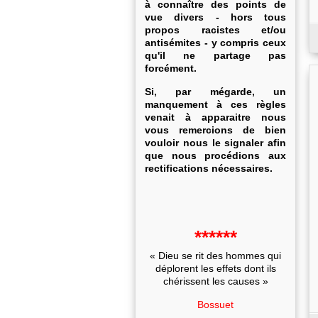
à connaître des points de
vue divers - hors tous
propos racistes et/ou
antisémites - y compris ceux
qu'il ne partage pas
forcément.
Si, par mégarde, un
manquement à ces règles
venait à apparaitre nous
vous remercions de bien
vouloir nous le signaler afin
que nous procédions aux
rectifications nécessaires.
******
« Dieu se rit des hommes qui
déplorent les effets dont ils
chérissent les causes »
Bossuet