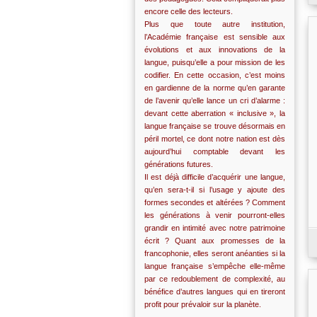
encore celle des lecteurs.
Plus que toute autre institution,
l’Académie française est sensible aux
évolutions et aux innovations de la
langue, puisqu’elle a pour mission de les
codifier. En cette occasion, c’est moins
en gardienne de la norme qu’en garante
de l’avenir qu’elle lance un cri d’alarme :
devant cette aberration « inclusive », la
langue française se trouve désormais en
péril mortel, ce dont notre nation est dès
aujourd’hui comptable devant les
générations futures.
Il est déjà difficile d’acquérir une langue,
qu’en sera-t-il si l’usage y ajoute des
formes secondes et altérées ? Comment
les générations à venir pourront-elles
grandir en intimité avec notre patrimoine
écrit ? Quant aux promesses de la
francophonie, elles seront anéanties si la
langue française s’empêche elle-même
par ce redoublement de complexité, au
bénéfice d’autres langues qui en tireront
profit pour prévaloir sur la planète.