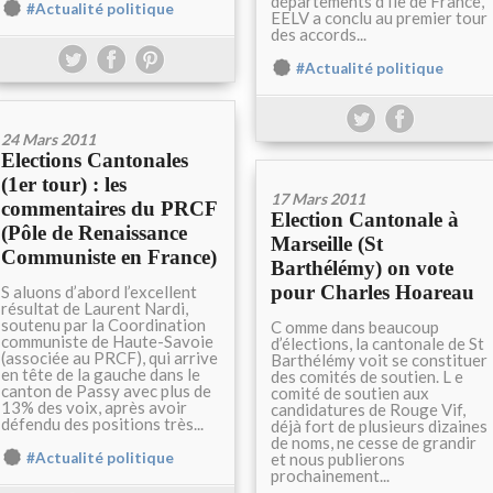
départements d'Ile de France,
#Actualité politique
EELV a conclu au premier tour
des accords...
#Actualité politique
24 Mars 2011
Elections Cantonales
(1er tour) : les
17 Mars 2011
commentaires du PRCF
Election Cantonale à
(Pôle de Renaissance
Marseille (St
Communiste en France)
Barthélémy) on vote
pour Charles Hoareau
S aluons d’abord l’excellent
résultat de Laurent Nardi,
soutenu par la Coordination
C omme dans beaucoup
communiste de Haute-Savoie
d’élections, la cantonale de St
(associée au PRCF), qui arrive
Barthélémy voit se constituer
en tête de la gauche dans le
des comités de soutien. L e
canton de Passy avec plus de
comité de soutien aux
13% des voix, après avoir
candidatures de Rouge Vif,
défendu des positions très...
déjà fort de plusieurs dizaines
de noms, ne cesse de grandir
#Actualité politique
et nous publierons
prochainement...