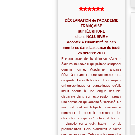
******
DÉCLARATION de l’ACADÉMIE
FRANÇAISE
sur l'ÉCRITURE
dite « INCLUSIVE »
adoptée à l’unanimité de ses
membres dans la séance du jeudi
26 octobre 2017
Prenant acte de la diffusion d’une «
écriture inclusive » qui prétend s’imposer
comme norme, l’Académie française
élève à l’unanimité une solennelle mise
en garde. La multiplication des marques
orthographiques et syntaxiques qu’elle
induit aboutit à une langue désunie,
disparate dans son expression, créant
une confusion qui confine à l’illisibilité. On
voit mal quel est l’objectif poursuivi et
comment il pourrait surmonter les
obstacles pratiques d’écriture, de lecture
– visuelle ou à voix haute – et de
prononciation. Cela alourdirait la tâche
des pédagogues. Cela compliquerait plus