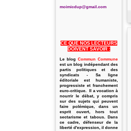
m
oimicdup@gmail.com
CE QUE NOS LECTEURS
DOIVENT SAVOIR :
Le blog
Commun Commune
est un blog indépendant des
partis politiques et des
syndicats - Sa ligne
éditoriale est humaniste,
progressiste et franchement
euro-critique. Il a vocation à
nourrir le débat, y compris
sur des sujets qui peuvent
faire polémique, dans un
esprit ouvert, hors tout
sectarisme et tabous. Dans
ce cadre, défenseur de la
liberté d'expression, il donne