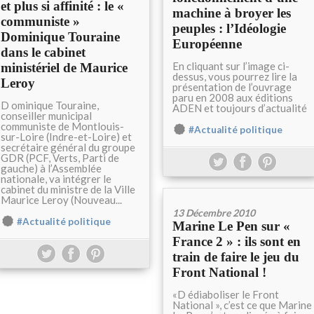
et plus si affinité : le «
machine à broyer les
communiste »
peuples : l’Idéologie
Dominique Touraine
Européenne
dans le cabinet
En cliquant sur l’image ci-
ministériel de Maurice
dessus, vous pourrez lire la
Leroy
présentation de l’ouvrage
paru en 2008 aux éditions
D ominique Touraine,
ADEN et toujours d’actualité
conseiller municipal
communiste de Montlouis-
#Actualité politique
sur-Loire (Indre-et-Loire) et
secrétaire général du groupe
GDR (PCF, Verts, Parti de
gauche) à l’Assemblée
nationale, va intégrer le
cabinet du ministre de la Ville
Maurice Leroy (Nouveau...
13 Décembre 2010
#Actualité politique
Marine Le Pen sur «
France 2 » : ils sont en
train de faire le jeu du
Front National !
«D édiaboliser le Front
National », c’est ce que Marine