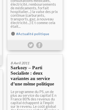
consultations médicales,
électricité, remboursements
de médicaments, forfait
hospitalier...) la valse des prix
continue (carburants,
transports, gaz, à nouveau
électricité...) E t comme cela
était...
#Actualité politique
8 Avril 2011
Sarkozy – Parti
Socialiste : deux
variantes au service
d’une même politique
Le programme du PS, un de
plus au service du capital E n
France 80% des revenus du
capital échappent à l’impôt
sur le revenu. Le coût global