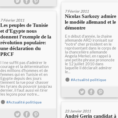
7 Février 2011
Nicolas Sarkozy admire
7 Février 2011
le modèle allemand et le
Les peuples de Tunisie
démontre
et d’Egypte nous
E n début d'année, la chaine
donnent l’exemple de la
allemande ARD ironisait sur
révolution populaire:
"notre" cher président en le
une déclaration du
représentant dans le corps de
la chancelière allemande
PRCF
Angela Merkel, en rappel à
une petite phrase prononcée
I l ne suffit pas d'admirer le
le 12 juillet 2010 dans
courage et la détermination
laquelle il déclarait admirer
des millions d'hommes et de
le...
femmes qui en Tunisie et en
Egypte depuis des jours
#Actualité politique
tiennent la rue pour chasser
les tyrans du pouvoir jusqu'au
dernier, il faut aussi en tirer
les leçons pour notre...
#Actualité politique
23 Janvier 2011
André Gerin candidat à