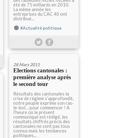
des fameuses niches fiscales a
été de 75 milliards en 2010.
La même année les
entreprises du CAC 40 ont
distribué...
#Actualité politique
28 Mars 2011
Elections cantonales :
première analyse après
le second tour
Résultats des cantonales la
crise de régime s’approfondit,
notre peuple exprime son ras-
le-bol… pour commencer ! A
l’heure où le présent
communiqué est rédigé, les
résultats chiffrés précis des
cantonales ne sont pas tous
connus mais les tendances
politiques...