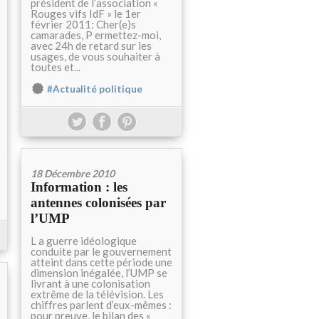
président de l’association «
Rouges vifs IdF » le 1er
février 2011: Cher(e)s
camarades, P ermettez-moi,
avec 24h de retard sur les
usages, de vous souhaiter à
toutes et...
#Actualité politique
18 Décembre 2010
Information : les
antennes colonisées par
l’UMP
L a guerre idéologique
conduite par le gouvernement
atteint dans cette période une
dimension inégalée, l’UMP se
livrant à une colonisation
extrême de la télévision. Les
chiffres parlent d’eux-mêmes :
pour preuve, le bilan des «