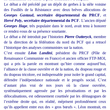
Le débat a été précédé par un dépôt de gerbes à la stèle voisine
des Fusillés de la Résistance avec deux brèves allocutions de
Georges Gastaud
, secrétaire départemental du PRCF
, et
Hervé Poly
, secrétaire départemental du PCF
. L’ancien député
Georges Hage
, très populaire dans le nord, avait tenu à honorer
ce rendez-vous de sa présence souriante.
Le débat a été introduit par l’historien
Pierre Outteryck
, membre
de la direction de la fédération du nord du PCF qui a retracé
l’historique des analyses communistes sur la nation.
C’est ensuite
Léon Landini
, président du PRCF (Pôle de
Renaissance Communiste en France) et ancien officier FTP-MOI,
qui a pris la parole en montrant qu’hier comme aujourd’hui,
l’alliance de la classe ouvrière et de la nation, du drapeau rouge et
du drapeau tricolore, est indispensable pour isoler le grand capital,
défendre l’indépendance nationale et le progrès social. C’est
d’autant plus vrai de nos jours où la classe ouvrière,
systématiquement agressée par les privatisations et par les
délocalisations, est odieusement courtisée par les démagogues de
l’extrême droite qui, en réalité, méprisent profondément ceux
qu’ils appellent entre eux des « gros bœufs ». Léon montrait, en