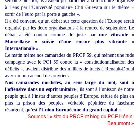
semaine plus tôt, ils avaient pu participer à la rencontre organisée
à Lens par l’Université populaire Chti Guevara sur le thème «
sortir de l’euro par la porte à gauche ».
Il a été convenu qu’un débat sur cette question de l’Europe serait
organisé par les deux organisations à la rentrée de septembre. Le
débat a été conclu comme de juste par
une vibrante «
Marseillaise » suivie d’une encore plus vibrante «
Internationale »
.
Le matin même nos camarades du PRCF 59, qui mènent une rude
campagne avec le POI 59 contre la « constitutionnalisation des
déficits », avaient distribué des milliers de tracts à Renault-Douai
avec un bon accueil des ouvriers.
Nos camarades nordistes, au sens large du mot, sont à
l’offensive dans un esprit unitaire
; ils sont à l’unisson de notre
peuple qui, à l’instar d’autres peuples d’Europe, refuse de plus en
plus la prison des peuples, véritable pépinière du fascisme
résurgent, qu’est
l’Union Européenne du grand capital
»
Sources : « site du PRCF et blog du PCF Hénin-
Beaumont »