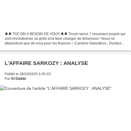
🔔🔔 TOCSIN A BESOIN DE VOUS 🔔🔔 Tocsin lance 7 nouveaux projets qui
vont révolutionner sa grille et le faire changer de dimension ! Nous ne
dépendons que de vous pour les financer ! -Caroline Galactéros , Docteur
en Géopolitique Présidente du think tank...
L'AFFAIRE SARKOZY : ANALYSE
Publié le 28/10/2025 à 05:03
Par
El Diablo