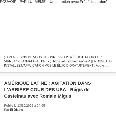
▷ ON A BESOIN DE VOUS ! ABONNEZ-VOUS À ÉLUCID POUR FAIRE
VIVRE L'INFORMATION LIBRE 👉 https://elucid.media/offres/ 🟢 NOUVEAU -
INSTALLEZ L'APPLICATION MOBILE ÉLUCID GRATUITEMENT : Apple :
https://apps.apple.com/fr/app/élucid-média-indépendant/id6502544441...
AMÉRIQUE LATINE : AGITATION DANS
L'ARRIÈRE COUR DES USA - Régis de
Castelnau avec Romain Migus
Publié le 13/10/2025 à 04:05
Par
El Diablo