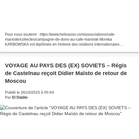
Pour nous soutenir : https://www.helloasso.com/associations/cafe-
marxiste/collectes/campagne-de-dons-au-cafe-marxiste Monika
KARBOWSKA est diplômée en Histoire des relations internationales.
Franco-polonaise, militante marxiste, communiste, féministe...
VOYAGE AU PAYS DES (EX) SOVIETS – Régis
de Castelnau reçoit Didier Maïsto de retour de
Moscou
Publié le 26/10/2025 à 05:04
Par
El Diablo