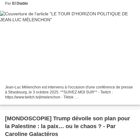
Par
El Diablo
Jean-Luc Mélenchon est intervenu à l'occasion d'une conférence de presse
à Strasbourg, le 3 octobre 2025. **SUIVEZ-MOI SUR** - Twitch :
https://www.twitch.tv/jlmelenchon - Tiktok :
https://www.tiktok.com/@jlmelenchon - Facebook :
https://www.facebook.com/JLMelenchon/...
[MONDOSCOPIE] Trump dévoile son plan pour
la Palestine : la paix… ou le chaos ? - Par
Caroline Galactéros