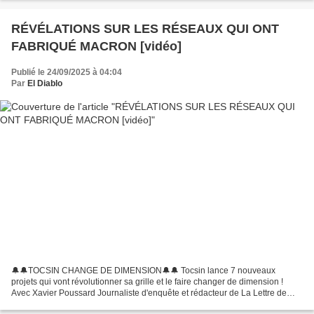
https://www.instagram.com/dialoguefrancorusse/...
RÉVÉLATIONS SUR LES RÉSEAUX QUI ONT
FABRIQUÉ MACRON [vidéo]
Publié le 24/09/2025 à 04:04
Par
El Diablo
🔔🔔TOCSIN CHANGE DE DIMENSION🔔🔔 Tocsin lance 7 nouveaux
projets qui vont révolutionner sa grille et le faire changer de dimension !
Avec Xavier Poussard Journaliste d'enquête et rédacteur de La Lettre de
Xavier Poussard et Régis de Castelnau Avocat à la...