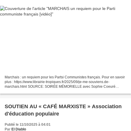
Marchais : un requiem pour les Partsi Communistes français. Pour en savoir
plus : https://www.librairie-tropiques.fr/2025/09/je-me-souviens.de-
marchais.html SOURCE: SOIRÉE MÉMORIELLE avec Sophie Coeuré
autour de son livre : Georges Marchais ou la fin...
SOUTIEN AU « CAFÉ MARXISTE » Association
d'éducation populaire
Publié le 11/10/2025 à 04:01
Par
El Diablo