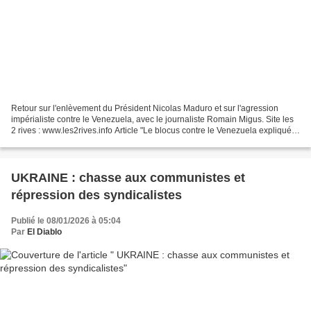
Retour sur l'enlèvement du Président Nicolas Maduro et sur l'agression
impérialiste contre le Venezuela, avec le journaliste Romain Migus. Site les
2 rives : www.les2rives.info Article "Le blocus contre le Venezuela expliqué à
ma fille" : https://www.romainmigus.info/le-blocus-contre-le-venezuela-
explique-a-ma-fille/...
UKRAINE : chasse aux communistes et
répression des syndicalistes
Publié le 08/01/2026 à 05:04
Par
El Diablo