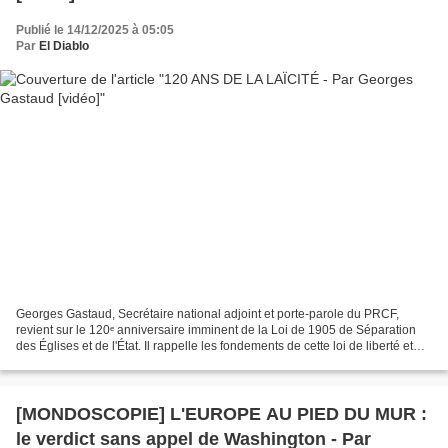
Publié le 14/12/2025 à 05:05
Par
El Diablo
Georges Gastaud, Secrétaire national adjoint et porte-parole du PRCF,
revient sur le 120ᵉ anniversaire imminent de la Loi de 1905 de Séparation
des Églises et de l'État. Il rappelle les fondements de cette loi de liberté et
d'émancipation, loin des tentatives...
[MONDOSCOPIE] L'EUROPE AU PIED DU MUR :
le verdict sans appel de Washington - Par