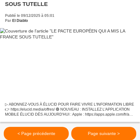
SOUS TUTELLE
Publié le 09/12/2025 à 05:01
Par
El Diablo
▷ ABONNEZ-VOUS À ÉLUCID POUR FAIRE VIVRE L'INFORMATION LIBRE
👉 https://elucid.media/offres/ 🟢 NOUVEAU : INSTALLEZ L'APPLICATION
MOBILE ÉLUCID DÈS AUJOURD'HUI : Apple : https://apps.apple.com/fr/app/
élucid-média-indépendant/id6502544441 Android :
https://play.google.com/store/apps/details?id=com.elucidapp...
< Page précédente
Page suivante >