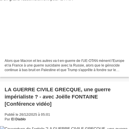
Alors que Macron et les autres va-t-en-guerre de l'UE-OTAN mènent l'Europe
et la France à une guerre suicidaire avec la Russie, alors que le génocide
continue à bas bruit en Palestine et que Trump s'apprête à fondre sur le
Venezuela et sur Cuba, le PRCF...
LA GUERRE CIVILE GRECQUE, une guerre
impérialiste ? - avec Joëlle FONTAINE
[Conférence vidéo]
Publié le 26/12/2025 à 05:01
Par
El Diablo