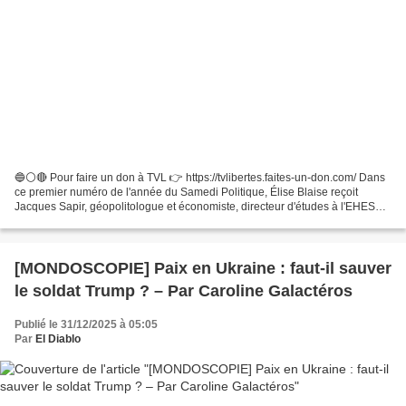
🔵⚪🔴 Pour faire un don à TVL 👉 https://tvlibertes.faites-un-don.com/ Dans
ce premier numéro de l'année du Samedi Politique, Élise Blaise reçoit
Jacques Sapir, géopolitologue et économiste, directeur d'études à l'EHESS,
spécialiste reconnu des questions...
[MONDOSCOPIE] Paix en Ukraine : faut-il sauver
le soldat Trump ? – Par Caroline Galactéros
Publié le 31/12/2025 à 05:05
Par
El Diablo