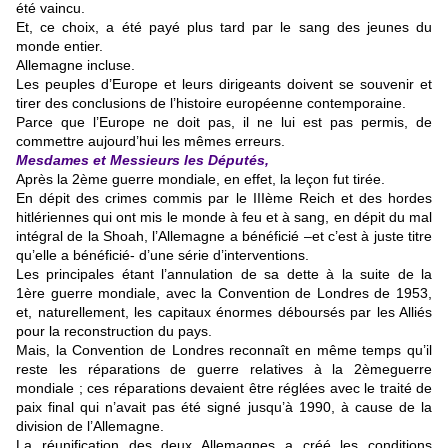
été vaincu.
Et, ce choix, a été payé plus tard par le sang des jeunes du
monde entier.
Allemagne incluse.
Les peuples d’Europe et leurs dirigeants doivent se souvenir et
tirer des conclusions de l’histoire européenne contemporaine.
Parce que l’Europe ne doit pas, il ne lui est pas permis, de
commettre aujourd’hui les mêmes erreurs.
Mesdames et Messieurs les Députés,
Après la 2ème guerre mondiale, en effet, la leçon fut tirée.
En dépit des crimes commis par le IIIème Reich et des hordes
hitlériennes qui ont mis le monde à feu et à sang, en dépit du mal
intégral de la Shoah, l’Allemagne a bénéficié –et c’est à juste titre
qu’elle a bénéficié- d’une série d’interventions.
Les principales étant l’annulation de sa dette à la suite de la
1ère guerre mondiale, avec la Convention de Londres de 1953,
et, naturellement, les capitaux énormes déboursés par les Alliés
pour la reconstruction du pays.
Mais, la Convention de Londres reconnaît en même temps qu’il
reste les réparations de guerre relatives à la 2èmeguerre
mondiale ; ces réparations devaient être réglées avec le traité de
paix final qui n’avait pas été signé jusqu’à 1990, à cause de la
division de l’Allemagne.
La réunification des deux Allemagnes a créé les conditions