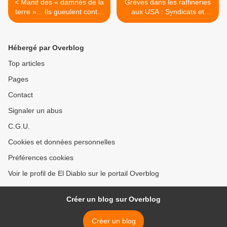
< Manif des « damnés de la
Grèves dans les raffineries
terre »... Ils gueulent contre
aux USA : Syndicats et
quoi les toubibs ?
compagnies pétrolières ont
[TRIBUNE LIBRE]
conclu un accord de
principe après 40 jours de
Hébergé par Overblog
grève. >
Top articles
Pages
Contact
Signaler un abus
C.G.U.
Cookies et données personnelles
Préférences cookies
Voir le profil de El Diablo sur le portail Overblog
Créer un blog sur Overblog
Créer un blog