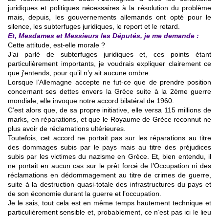
juridiques et politiques nécessaires à la résolution du problème
mais, depuis, les gouvernements allemands ont opté pour le
silence, les subterfuges juridiques, le report et le retard.
Et, Mesdames et Messieurs les Députés, je me demande :
Cette attitude, est-elle morale ?
J’ai parlé de subterfuges juridiques et, ces points étant
particulièrement importants, je voudrais expliquer clairement ce
que j’entends, pour qu’il n’y ait aucune ombre.
Lorsque l’Allemagne accepte ne fut-ce que de prendre position
concernant ses dettes envers la Grèce suite à la 2ème guerre
mondiale, elle invoque notre accord bilatéral de 1960.
C’est alors que, de sa propre initiative, elle versa 115 millions de
marks, en réparations, et que le Royaume de Grèce reconnut ne
plus avoir de réclamations ultérieures.
Toutefois, cet accord ne portait pas sur les réparations au titre
des dommages subis par le pays mais au titre des préjudices
subis par les victimes du nazisme en Grèce. Et, bien entendu, il
ne portait en aucun cas sur le prêt forcé de l’Occupation ni des
réclamations en dédommagement au titre de crimes de guerre,
suite à la destruction quasi-totale des infrastructures du pays et
de son économie durant la guerre et l’occupation.
Je le sais, tout cela est en même temps hautement technique et
particulièrement sensible et, probablement, ce n’est pas ici le lieu