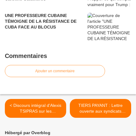
UNE PROFESSEURE CUBAINE
TÉMOIGNE DE LA RÉSISTANCE DE
CUBA FACE AU BLOCUS
Commentaires
Ajouter un commentaire
< Discours intégral d'Alexis
TIERS PAYANT : Lettre
TSIPRAS sur les
ouverte aux syndicats
RÉPARATIONS de guerre
CSMF, SML, MG France et
dues par L'ALLEMAGNE à
à l'Ordre des médecins >
la GRÈCE
Hébergé par Overblog