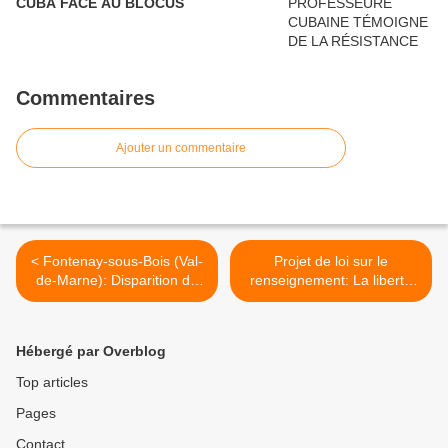
CUBA FACE AU BLOCUS
Commentaires
Ajouter un commentaire
< Fontenay-sous-Bois (Val-
Projet de loi sur le
de-Marne): Disparition de
renseignement: La liberté
Jacques DAMIANI, militant
d’être surveillé et de ne plus
communiste, résistant
manifester! [CGT POLICE]
déporté
>
Hébergé par Overblog
Top articles
Pages
Contact