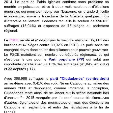
2014. Le parti de Pablo Iglesias confirme sans problème sa
montée en puissance, et ce à deux mois seulement d'élections
générales qui pourraient donc voir l'Espagne, en grande difficulté
économique, suivre la trajectoire de la Grèce à quelques mois
d'intervalle seulement. Podemos recueille le soutien de 590.011
suffrages (15,04%) et disposera de 15 sièges au parlement
régional.
Le
PSOE
recule et n'obtient pas la majorité absolue (35,93% des
bulletins et 47 sièges contre 39,92% en 2012). Le parti socialiste
espagnol devra donc nouer des alliances pour pouvoir gouverner.
Le PSOE maintient son nombre de députés régionaux, ce qui
n'est pas le cas pour le
Parti populaire (PP)
qui subit une
importante défaite avec 27,13% des suffrages (41,04% en 2012)
et 33 députés (-17).
Avec 368.988 suffrages le
parti "Ciudadanos" (centre-droit)
arrive 4ème avec 9,41% des voix. Né en Catalogne au milieu des
années 2000 et dénonçant, comme Podemos, la corruption,
Ciudadanos tente aussi de se lancer sur la scène nationale lors
d'une année 2015 marquée par de nombreuses élections avec
d'autres régionales et des municipales en mai, des élections en
Catalogne en septembre et enfin des législatives à la fin de
l'année.