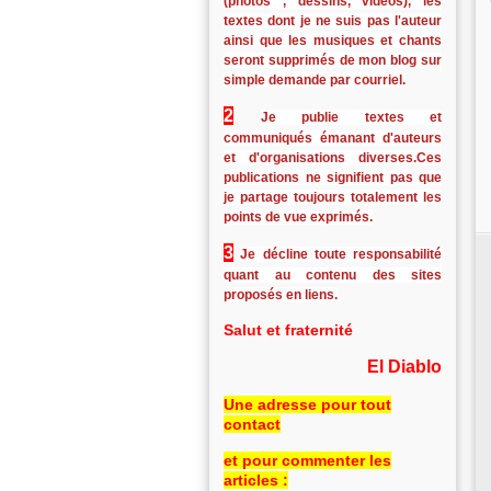
(photos , dessins, vidéos), les
textes dont je ne suis pas l'auteur
ainsi que les musiques et chants
seront supprimés de mon blog sur
simple demande par courriel.
2
Je publie textes et
communiqués émanant d'auteurs
et d'organisations diverses.Ces
publications ne signifient pas que
je partage toujours totalement les
points de vue exprimés.
3
Je décline toute responsabilité
quant au contenu des sites
proposés en liens.
Salut et fraternité
El Diablo
Une adresse pour tout
contact
et pour commenter les
articles :