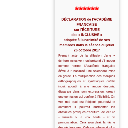
******
DÉCLARATION de l’ACADÉMIE
FRANÇAISE
sur l'ÉCRITURE
dite « INCLUSIVE »
adoptée à l’unanimité de ses
membres dans la séance du jeudi
26 octobre 2017
Prenant acte de la diffusion d’une «
écriture inclusive » qui prétend s’imposer
comme norme, l’Académie française
élève à l’unanimité une solennelle mise
en garde. La multiplication des marques
orthographiques et syntaxiques qu’elle
induit aboutit à une langue désunie,
disparate dans son expression, créant
une confusion qui confine à l’illisibilité. On
voit mal quel est l’objectif poursuivi et
comment il pourrait surmonter les
obstacles pratiques d’écriture, de lecture
– visuelle ou à voix haute – et de
prononciation. Cela alourdirait la tâche
des pédagogues. Cela compliquerait plus