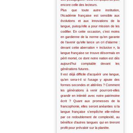
encore celle des lecteurs.
Plus que toute autre institution,
l’Académie française est sensible aux
évolutions et aux innovations de la
langue, puisqu’elle a pour mission de les
codifier. En cette occasion, c’est moins
en gardienne de la norme qu’en garante
de l’avenir qu’elle lance un cri d’alarme :
devant cette aberration « inclusive », la
langue française se trouve désormais en
péril mortel, ce dont notre nation est dès
aujourd’hui comptable devant les
générations futures.
Il est déjà difficile d’acquérir une langue,
qu’en sera-t-il si l’usage y ajoute des
formes secondes et altérées ? Comment
les générations à venir pourront-elles
grandir en intimité avec notre patrimoine
écrit ? Quant aux promesses de la
francophonie, elles seront anéanties si la
langue française s’empêche elle-même
par ce redoublement de complexité, au
bénéfice d’autres langues qui en tireront
profit pour prévaloir sur la planète.