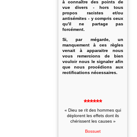
à connaître des points de
vue divers - hors tous
propos racistes et/ou
antisémites - y compris ceux
qu'il ne partage pas
forcément.
Si, par mégarde, un
manquement à ces règles
venait à apparaitre nous
vous remercions de bien
vouloir nous le signaler afin
que nous procédions aux
rectifications nécessaires.
******
« Dieu se rit des hommes qui
déplorent les effets dont ils
chérissent les causes »
Bossuet