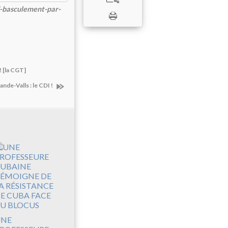
d-basculement-par-
 [la CGT]
nde-Valls : le CDI !
UNE