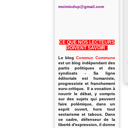
m
oimicdup@gmail.com
CE QUE NOS LECTEURS
DOIVENT SAVOIR :
Le blog
Commun Commune
est un blog indépendant des
partis politiques et des
syndicats - Sa ligne
éditoriale est humaniste,
progressiste et franchement
euro-critique. Il a vocation à
nourrir le débat, y compris
sur des sujets qui peuvent
faire polémique, dans un
esprit ouvert, hors tout
sectarisme et tabous. Dans
ce cadre, défenseur de la
liberté d'expression, il donne