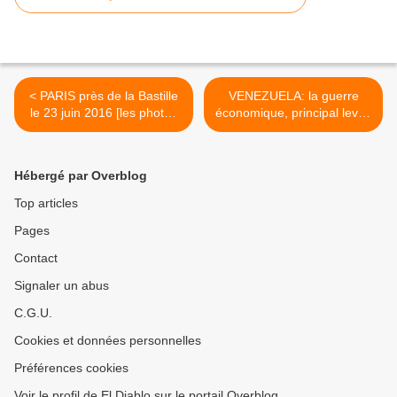
< PARIS près de la Bastille
VENEZUELA: la guerre
le 23 juin 2016 [les photos
économique, principal levier
d'El Diablo]
pour déstabiliser la
RÉVOLUTION >
Hébergé par Overblog
Top articles
Pages
Contact
Signaler un abus
C.G.U.
Cookies et données personnelles
Préférences cookies
Voir le profil de El Diablo sur le portail Overblog