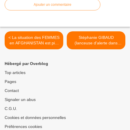
Ajouter un commentaire
< La situation des FEMMES
Stéphanie GIBAUD
en AFGHANISTAN est pire
(lanceuse d'alerte dans
que sous les TALIBANS
l'affaire UBS) : «Les
corrupteurs et les
corrompus s'en sortent
Hébergé par Overblog
beaucoup mieux en
France» >
Top articles
Pages
Contact
Signaler un abus
C.G.U.
Cookies et données personnelles
Préférences cookies