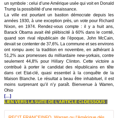
un symbole : celui d’une Amérique usée qui voit en Donald
Trump la possibilité d’une renaissance.
La ville est pourtant un bastion démocrate depuis les
années 1930, à une exception près, un vote pour Richard
Nixon, en 1974. Rendez-vous compte : il y a huit ans,
Barack Obama avait été plébiscité à 60% dans le comté,
quand son rival républicain de l'époque, John McCain,
devait se contenter de 37,6%. La commune et ses environs
ont rompu avec la tradition en novembre, en adhérant à
51,2% aux promesses du milliardaire new-yorkais, contre
seulement 44,8% pour Hillary Clinton. Cette victoire a
contribué à porter le candidat des républicains en tête
dans cet Etat-clé, quasi essentiel à la conquête de la
Maison Blanche. Le résultat a beau être inhabituel, il est
moins surprenant qu’il n’y paraît. Bienvenue à Warren,
Ohio
[…]
LIEN VERS LA SUITE DE L’ARTICLE CI-DESSOUS :
RECIT FRANCEINFO. Warren ou l'Amérique désenchantée : comment une petite ville de l'Ohio a basculé d'Obama à Trump