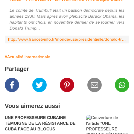
Le comté de Trumbull était un bastion démocrate depuis les
années 1930. Mais après avoir plébiscité Barack Obama, les
habitants ont choisi en novembre dernier de se tourner vers
Donald Trump...
http://www.francetvinfo.fr/monde/usa/presidentielle/donald-trump/recit-franceinfo-warren-ou-l-amerique-desenchantee-comment-une-petite-ville-de-l-ohio-a-bascule-d-obama-a-trump_2024553.html
#Actualité internationale
Partager
Vous aimerez aussi
UNE PROFESSEURE CUBAINE
TÉMOIGNE DE LA RÉSISTANCE DE
CUBA FACE AU BLOCUS