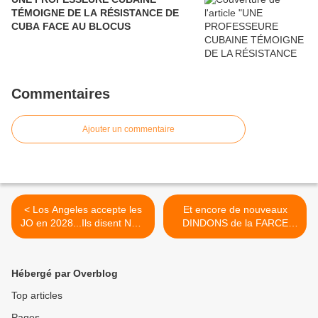
TÉMOIGNE DE LA RÉSISTANCE DE
CUBA FACE AU BLOCUS
Commentaires
Ajouter un commentaire
< Los Angeles accepte les
Et encore de nouveaux
JO en 2028...Ils disent NON
DINDONS de la FARCE
aux JO 2024 à PARIS et
macroniste ! Double tollé
expliquent pourquoi
chez les MAIRES des
PETITES VILLES de
Hébergé par Overblog
FRANCE... >
Top articles
Pages