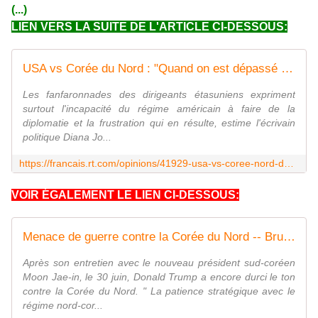
(...)
LIEN VERS LA SUITE DE L'ARTICLE CI-DESSOUS:
USA vs Corée du Nord : "Quand on est dépassé par les événements, on menace de faire tout sauter"
Les fanfaronnades des dirigeants étasuniens expriment
surtout l'incapacité du régime américain à faire de la
diplomatie et la frustration qui en résulte, estime l'écrivain
politique Diana Jo...
https://francais.rt.com/opinions/41929-usa-vs-coree-nord-depasse-evenements-menace-faire-tout-sauter
VOIR ÉGALEMENT LE LIEN CI-DESSOUS:
Menace de guerre contre la Corée du Nord -- Bruno GUIGUE
Après son entretien avec le nouveau président sud-coréen
Moon Jae-in, le 30 juin, Donald Trump a encore durci le ton
contre la Corée du Nord. " La patience stratégique avec le
régime nord-cor...