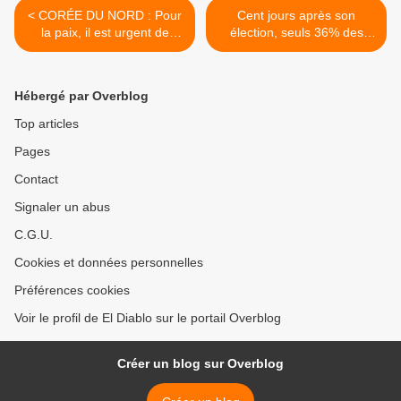
< CORÉE DU NORD : Pour
Cent jours après son
la paix, il est urgent de
élection, seuls 36% des
mettre fin à l'escalade des
Français satisfaits de
tensions et de revenir à une
MACRON >
phase de négociations
Hébergé par Overblog
Top articles
Pages
Contact
Signaler un abus
C.G.U.
Cookies et données personnelles
Préférences cookies
Voir le profil de El Diablo sur le portail Overblog
Créer un blog sur Overblog