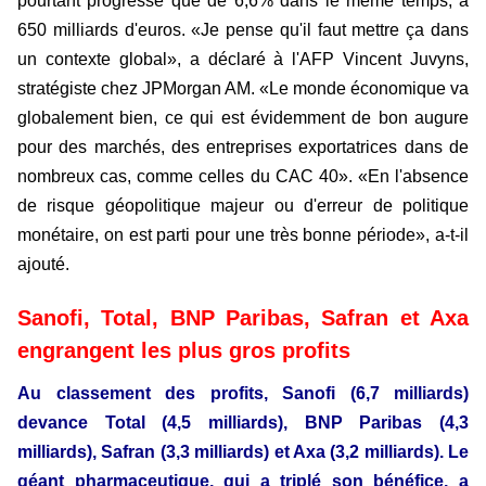
pourtant progressé que de 6,6% dans le même temps, à
650 milliards d'euros. «Je pense qu'il faut mettre ça dans
un contexte global», a déclaré à l'AFP Vincent Juvyns,
stratégiste chez JPMorgan AM. «Le monde économique va
globalement bien, ce qui est évidemment de bon augure
pour des marchés, des entreprises exportatrices dans de
nombreux cas, comme celles du CAC 40». «
En l'absence
de risque géopolitique majeur ou d'erreur de politique
monétaire, on est parti pour une très bonne période
», a-t-il
ajouté.
Sanofi, Total, BNP Paribas, Safran et Axa
engrangent les plus gros profits
Au classement des profits, Sanofi (6,7 milliards)
devance Total (4,5 milliards), BNP Paribas (4,3
milliards), Safran (3,3 milliards) et Axa (3,2 milliards). Le
géant pharmaceutique, qui a triplé son bénéfice, a