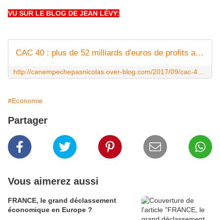
VU SUR LE BLOG DE JEAN LÉVY:
CAC 40 : plus de 52 milliards d'euros de profits au premier semestre et c'est le monde du travail que Macron pressure... - Ça n'empêche pas Nicolas
http://canempechepasnicolas.over-blog.com/2017/09/cac-40-plus-de-52-milliards-d-euros-de-profits-au-premier-semestre-et-c-est-le-monde-du-travail-que-macron-pressure.html
#Economie
Partager
Vous aimerez aussi
FRANCE, le grand déclassement
économique en Europe ?