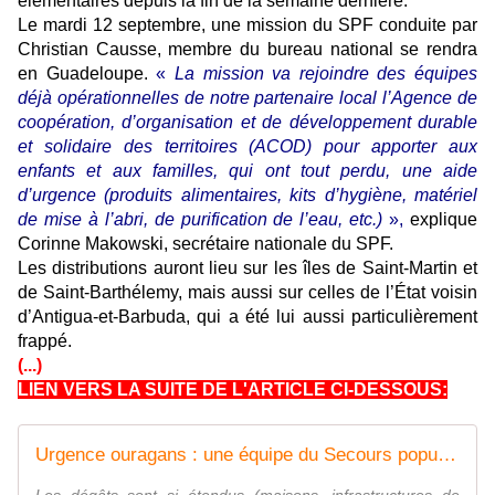
élémentaires depuis la fin de la semaine dernière.
Le mardi 12 septembre, une mission du SPF conduite par
Christian Causse, membre du bureau national se rendra
en Guadeloupe.
«
La mission va rejoindre des équipes
déjà opérationnelles de notre partenaire local l’Agence de
coopération, d’organisation et de développement durable
et solidaire des territoires (ACOD) pour apporter aux
enfants et aux familles, qui ont tout perdu, une aide
d’urgence (produits alimentaires, kits d’hygiène, matériel
de mise à l’abri, de purification de l’eau, etc.)
»,
explique
Corinne Makowski, secrétaire nationale du SPF.
Les distributions auront lieu sur les îles de Saint-Martin et
de Saint-Barthélemy, mais aussi sur celles de l’État voisin
d’Antigua-et-Barbuda, qui a été lui aussi particulièrement
frappé.
(...)
LIEN VERS LA SUITE DE L'ARTICLE CI-DESSOUS:
Urgence ouragans : une équipe du Secours populaire français rejoint ses partenaires aux Antilles