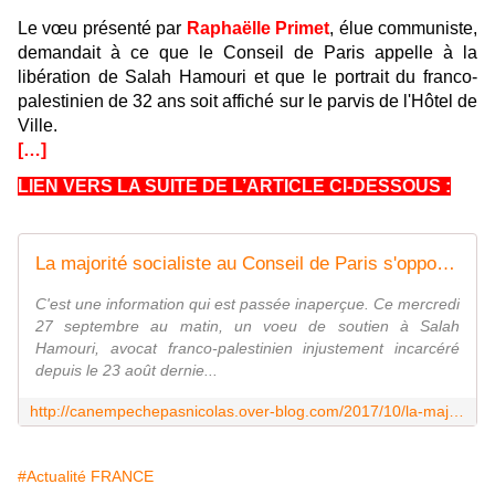
Le vœu présenté par
Raphaëlle Primet
, élue communiste,
demandait à ce que le Conseil de Paris appelle à la
libération de Salah Hamouri et que le portrait du franco-
palestinien de 32 ans soit affiché sur le parvis de l'Hôtel de
Ville.
[…]
LIEN VERS LA SUITE DE L’ARTICLE CI-DESSOUS :
La majorité socialiste au Conseil de Paris s'oppose à un vœu en faveur de Salah Hamouri ! - Ça n'empêche pas Nicolas
C'est une information qui est passée inaperçue. Ce mercredi
27 septembre au matin, un voeu de soutien à Salah
Hamouri, avocat franco-palestinien injustement incarcéré
depuis le 23 août dernie...
http://canempechepasnicolas.over-blog.com/2017/10/la-majorite-socialiste-au-conseil-de-paris-s-oppose-a-un-voeu-en-faveur-de-salah-hamouri.html
#Actualité FRANCE