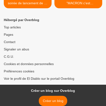
soirée de lancement de ce
"MACRON c'est
nouveau média citoyen :
THATCHER !" >
mercredi 11 octobre 2017 à
20 h.
Hébergé par Overblog
Top articles
Pages
Contact
Signaler un abus
C.G.U.
Cookies et données personnelles
Préférences cookies
Voir le profil de El Diablo sur le portail Overblog
Créer un blog sur Overblog
Créer un blog