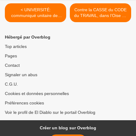
< UNIVERSITÉ:
Contre la CASSE du CODE
communiqué unitaire des
du TRAVAIL, dans l’Oise on
organisations de jeunesse
prépare le 16 NOVEMBRE
qui appellent aux
dans l’UNITÉ >
manifestations du 16
Hébergé par Overblog
novembre 2017
Top articles
Pages
Contact
Signaler un abus
C.G.U.
Cookies et données personnelles
Préférences cookies
Voir le profil de El Diablo sur le portail Overblog
Créer un blog sur Overblog