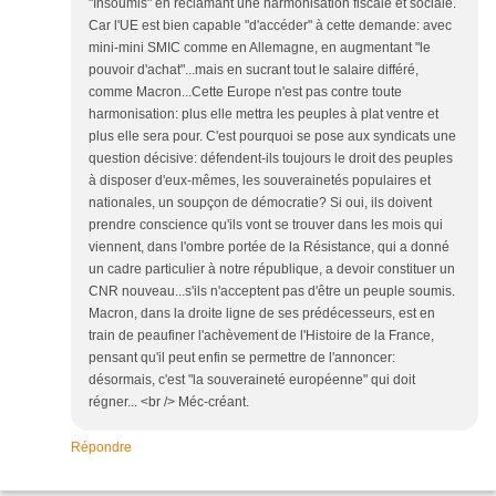
"Insoumis" en réclamant une harmonisation fiscale et sociale.
Car l'UE est bien capable "d'accéder" à cette demande: avec
mini-mini SMIC comme en Allemagne, en augmentant "le
pouvoir d'achat"...mais en sucrant tout le salaire différé,
comme Macron...Cette Europe n'est pas contre toute
harmonisation: plus elle mettra les peuples à plat ventre et
plus elle sera pour. C'est pourquoi se pose aux syndicats une
question décisive: défendent-ils toujours le droit des peuples
à disposer d'eux-mêmes, les souverainetés populaires et
nationales, un soupçon de démocratie? Si oui, ils doivent
prendre conscience qu'ils vont se trouver dans les mois qui
viennent, dans l'ombre portée de la Résistance, qui a donné
un cadre particulier à notre république, a devoir constituer un
CNR nouveau...s'ils n'acceptent pas d'être un peuple soumis.
Macron, dans la droite ligne de ses prédécesseurs, est en
train de peaufiner l'achèvement de l'Histoire de la France,
pensant qu'il peut enfin se permettre de l'annoncer:
désormais, c'est "la souveraineté européenne" qui doit
régner... <br /> Méc-créant.
Répondre