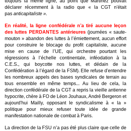
toujours la même ligne, au point que Martinez pouvait
déclarer récemment à la radio que « la CGT n'était
pas
anticapitaliste ».
En réalité, la ligne confédérale n’a tiré aucune leçon
des luttes PERDANTES antérieures
(journées « saute-
mouton » abandon des luttes à l’émiettement, aucun effort
pour construire le blocage du profit capitaliste, aucune
mise en cause de l’UE, qui orchestre pourtant les
régressions à l’échelle continentale, inféodation à la
C.E.S., qui boycotte nos luttes, et dédain de la
Confédération à l’égard de la FSM). Elle refuse d'entendre
les nombreux appels des bases syndicales de terrain au
tous ensemble en même temps... Au lieu de cela, la
direction confédérale de la CGT a repris la vieille antienne
hypocrite, chère à FO de Léon Jouhaux, André Bergeron et
aujourd'hui Mailly, opposant le syndicalisme à « la »
politique pour mieux refuser toute idée de grande
manifestation nationale de combat à Paris.
La direction de la FSU n’a pas été plus claire que celle de