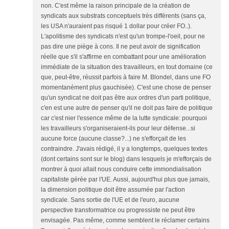
non. C'est même la raison principale de la création de
syndicats aux substrats conceptuels très différents (sans ça,
les USA n'auraient pas risqué 1 dollar pour créer FO..).
L'apolitisme des syndicats n'est qu'un trompe-l'oeil, pour ne
pas dire une piège à cons. Il ne peut avoir de signification
réelle que s'il s'affirme en combattant pour une amélioration
immédiate de la situation des travailleurs, en tout domaine (ce
que, peut-être, réussit parfois à faire M. Blondel, dans une FO
momentanément plus gauchisée). C'est une chose de penser
qu'un syndicat ne doit pas être aux ordres d'un parti politique,
c'en est une autre de penser qu'il ne doit pas faire de politique
car c'est nier l'essence même de la lutte syndicale: pourquoi
les travailleurs s'organiseraient-ils pour leur défense...si
aucune force (aucune classe?...) ne s'efforçait de les
contraindre. J'avais rédigé, il y a longtemps, quelques textes
(dont certains sont sur le blog) dans lesquels je m'efforçais de
montrer à quoi allait nous conduire cette immondialisation
capitaliste gérée par l'UE. Aussi, aujourd'hui plus que jamais,
la dimension politique doit être assumée par l'action
syndicale. Sans sortie de l'UE et de l'euro, aucune
perspective transformatrice ou progressiste ne peut être
envisagée. Pas même, comme semblent le réclamer certains