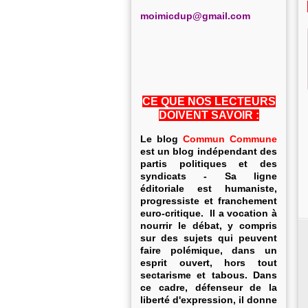
m
oimicdup@gmail.com
CE QUE NOS LECTEURS
DOIVENT SAVOIR :
Le blog
Commun Commune
est un blog indépendant des
partis politiques et des
syndicats - Sa ligne
éditoriale est humaniste,
progressiste et franchement
euro-critique. Il a vocation à
nourrir le débat, y compris
sur des sujets qui peuvent
faire polémique, dans un
esprit ouvert, hors tout
sectarisme et tabous. Dans
ce cadre, défenseur de la
liberté d'expression, il donne