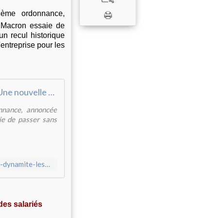
ième ordonnance,
 Macron essaie de
n recul historique
'entreprise pour les
Une nouvelle ordonnance dynamite les délégués syndicaux
nnance, annoncée
ie de passer sans
http://www.revolutionpermanente.fr/Une-nouvelle-ordonnance-dynamite-les-delegues-syndicaux
des salariés