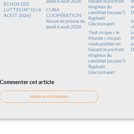
ÉCHOS DES
LUTTES [N° DU 6
CUBA
AOÛT 2026]
COOPÉRATION :
Revue de presse du
S
jeudi 6 août 2026
v
Tout ce que « le
L
Monde » n'a pas
W
voulu publier en
a
faisant le portrait
D
élogieux du
candidat (ou pas?)
Raphaël
Glucksmann!
Commenter cet article
Ajouter un commentaire