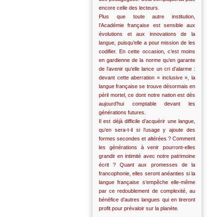
encore celle des lecteurs.
Plus que toute autre institution,
l’Académie française est sensible aux
évolutions et aux innovations de la
langue, puisqu’elle a pour mission de les
codifier. En cette occasion, c’est moins
en gardienne de la norme qu’en garante
de l’avenir qu’elle lance un cri d’alarme :
devant cette aberration « inclusive », la
langue française se trouve désormais en
péril mortel, ce dont notre nation est dès
aujourd’hui comptable devant les
générations futures.
Il est déjà difficile d’acquérir une langue,
qu’en sera-t-il si l’usage y ajoute des
formes secondes et altérées ? Comment
les générations à venir pourront-elles
grandir en intimité avec notre patrimoine
écrit ? Quant aux promesses de la
francophonie, elles seront anéanties si la
langue française s’empêche elle-même
par ce redoublement de complexité, au
bénéfice d’autres langues qui en tireront
profit pour prévaloir sur la planète.