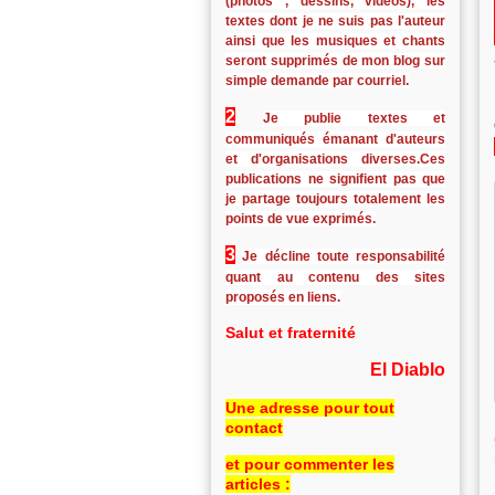
(photos , dessins, vidéos), les
textes dont je ne suis pas l'auteur
ainsi que les musiques et chants
seront supprimés de mon blog sur
simple demande par courriel.
2
Je publie textes et
communiqués émanant d'auteurs
et d'organisations diverses.Ces
publications ne signifient pas que
je partage toujours totalement les
points de vue exprimés.
3
Je décline toute responsabilité
quant au contenu des sites
proposés en liens.
Salut et fraternité
El Diablo
Une adresse pour tout
contact
et pour commenter les
articles :