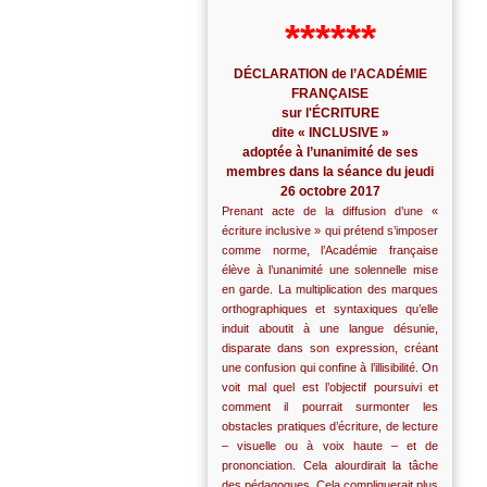
******
DÉCLARATION de l’ACADÉMIE
FRANÇAISE
sur l'ÉCRITURE
dite « INCLUSIVE »
adoptée à l’unanimité de ses
membres dans la séance du jeudi
26 octobre 2017
Prenant acte de la diffusion d’une «
écriture inclusive » qui prétend s’imposer
comme norme, l’Académie française
élève à l’unanimité une solennelle mise
en garde. La multiplication des marques
orthographiques et syntaxiques qu’elle
induit aboutit à une langue désunie,
disparate dans son expression, créant
une confusion qui confine à l’illisibilité. On
voit mal quel est l’objectif poursuivi et
comment il pourrait surmonter les
obstacles pratiques d’écriture, de lecture
– visuelle ou à voix haute – et de
prononciation. Cela alourdirait la tâche
des pédagogues. Cela compliquerait plus