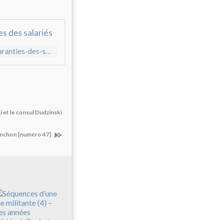
es des salariés
http://cgt.fr/Une-6eme-ordonnance-balai-pour-les-droits-et-garanties-des-salaries.html
et le consul Dudzinski
enchon [numéro 47]