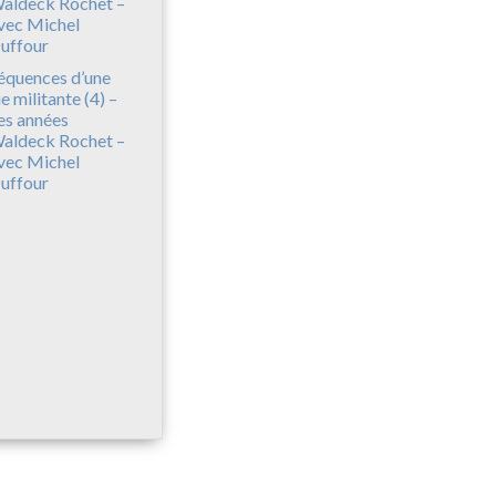
équences d’une
ie militante (4) –
es années
aldeck Rochet –
vec Michel
uffour