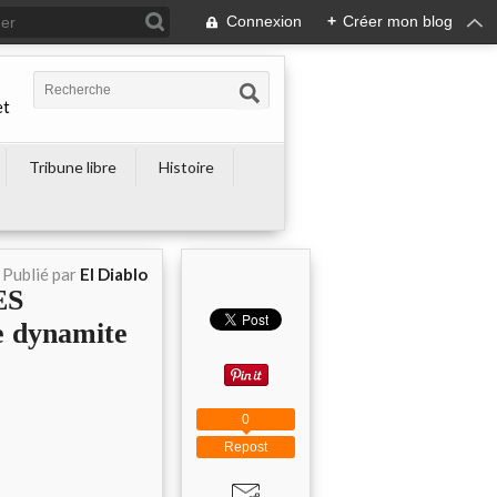
Connexion
+
Créer mon blog
et
Tribune libre
Histoire
Publié par
El Diablo
ES
 dynamite
0
Repost