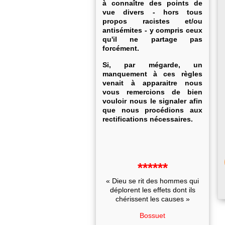
à connaître des points de
vue divers - hors tous
propos racistes et/ou
antisémites - y compris ceux
qu'il ne partage pas
forcément.
Si, par mégarde, un
manquement à ces règles
venait à apparaitre nous
vous remercions de bien
vouloir nous le signaler afin
que nous procédions aux
rectifications nécessaires.
******
« Dieu se rit des hommes qui
déplorent les effets dont ils
chérissent les causes »
Bossuet