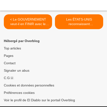
< Le GOUVERNEMENT
Les ÉTATS-UNIS
veut-il en FINIR avec le
reconnaissent
TRAIN PUBLIC ? [Les
PUBLIQUEMENT que les
cheminots CGT s’adressent
SANCTIONS cherchent
aux usagers]
L’EFFONDREMENT du
Hébergé par Overblog
VENEZUELA >
Top articles
Pages
Contact
Signaler un abus
C.G.U.
Cookies et données personnelles
Préférences cookies
Voir le profil de El Diablo sur le portail Overblog