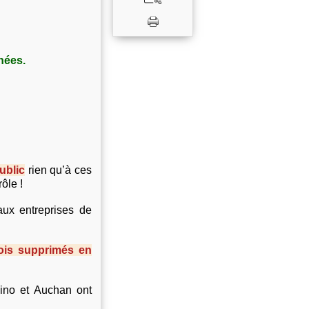
nées.
ublic
rien qu’à ces
ôle !
 aux entreprises de
ois supprimés en
ino et Auchan ont