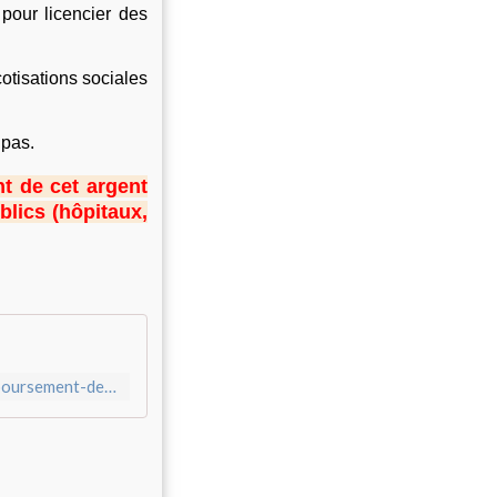
 pour licencier des
otisations sociales
 pas.
t de cet argent
blics (hôpitaux,
https://www.change.org/p/emmanuel-macron-exigeons-le-remboursement-de-l-argent-public-qui-profite-aux-actionnaires-dfc4817e-1eac-48fd-b856-bfbbd65d29f1