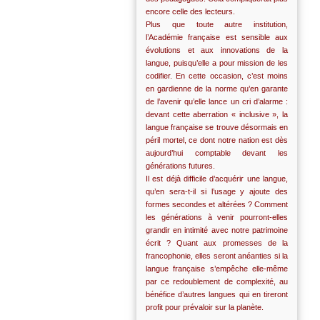
encore celle des lecteurs.
Plus que toute autre institution,
l’Académie française est sensible aux
évolutions et aux innovations de la
langue, puisqu’elle a pour mission de les
codifier. En cette occasion, c’est moins
en gardienne de la norme qu’en garante
de l’avenir qu’elle lance un cri d’alarme :
devant cette aberration « inclusive », la
langue française se trouve désormais en
péril mortel, ce dont notre nation est dès
aujourd’hui comptable devant les
générations futures.
Il est déjà difficile d’acquérir une langue,
qu’en sera-t-il si l’usage y ajoute des
formes secondes et altérées ? Comment
les générations à venir pourront-elles
grandir en intimité avec notre patrimoine
écrit ? Quant aux promesses de la
francophonie, elles seront anéanties si la
langue française s’empêche elle-même
par ce redoublement de complexité, au
bénéfice d’autres langues qui en tireront
profit pour prévaloir sur la planète.