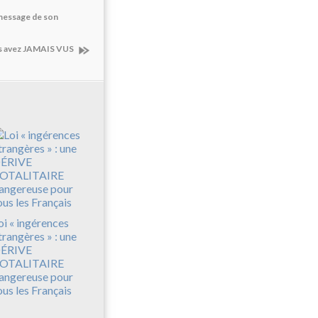
message de son
s avez JAMAIS VUS
oi « ingérences
trangères » : une
ÉRIVE
OTALITAIRE
angereuse pour
ous les Français