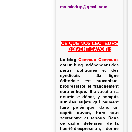
m
oimicdup@gmail.com
CE QUE NOS LECTEURS
DOIVENT SAVOIR :
Le blog
Commun Commune
est un blog indépendant des
partis politiques et des
syndicats - Sa ligne
éditoriale est humaniste,
progressiste et franchement
euro-critique. Il a vocation à
nourrir le débat, y compris
sur des sujets qui peuvent
faire polémique, dans un
esprit ouvert, hors tout
sectarisme et tabous. Dans
ce cadre, défenseur de la
liberté d'expression, il donne