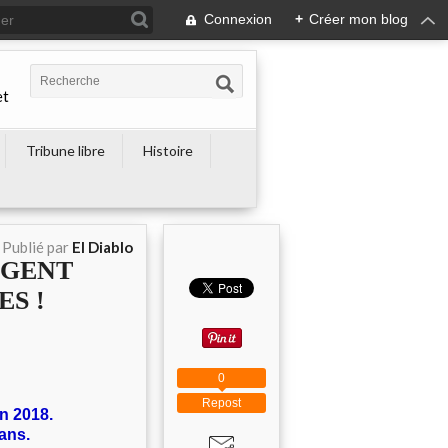
Connexion
+
Créer mon blog
et
Tribune libre
Histoire
Publié par
El Diablo
ARGENT
ES !
0
Repost
n 2018.
ans.