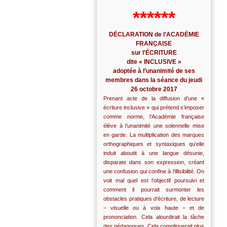
******
DÉCLARATION de l’ACADÉMIE
FRANÇAISE
sur l'ÉCRITURE
dite « INCLUSIVE »
adoptée à l’unanimité de ses
membres dans la séance du jeudi
26 octobre 2017
Prenant acte de la diffusion d’une «
écriture inclusive » qui prétend s’imposer
comme norme, l’Académie française
élève à l’unanimité une solennelle mise
en garde. La multiplication des marques
orthographiques et syntaxiques qu’elle
induit aboutit à une langue désunie,
disparate dans son expression, créant
une confusion qui confine à l’illisibilité. On
voit mal quel est l’objectif poursuivi et
comment il pourrait surmonter les
obstacles pratiques d’écriture, de lecture
– visuelle ou à voix haute – et de
prononciation. Cela alourdirait la tâche
des pédagogues. Cela compliquerait plus