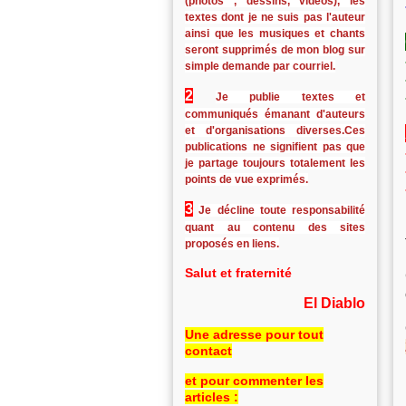
(photos , dessins, vidéos), les
textes dont je ne suis pas l'auteur
ainsi que les musiques et chants
seront supprimés de mon blog sur
simple demande par courriel.
2
Je publie textes et
communiqués émanant d'auteurs
et d'organisations diverses.Ces
publications ne signifient pas que
je partage toujours totalement les
points de vue exprimés.
3
Je décline toute responsabilité
quant au contenu des sites
proposés en liens.
Salut et fraternité
El Diablo
Une adresse pour tout
contact
et pour commenter les
articles :