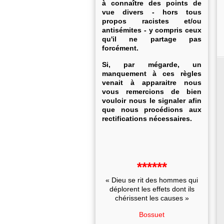
à connaître des points de
vue divers - hors tous
propos racistes et/ou
antisémites - y compris ceux
qu'il ne partage pas
forcément.
Si, par mégarde, un
manquement à ces règles
venait à apparaitre nous
vous remercions de bien
vouloir nous le signaler afin
que nous procédions aux
rectifications nécessaires.
******
« Dieu se rit des hommes qui
déplorent les effets dont ils
chérissent les causes »
Bossuet