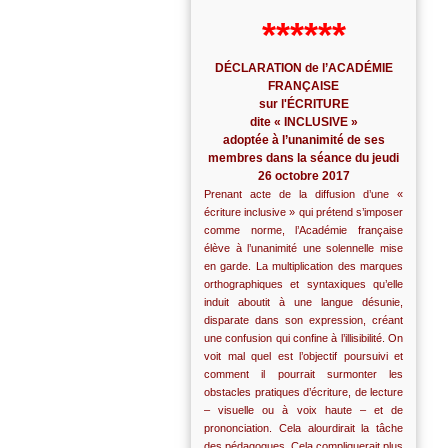
******
DÉCLARATION de l’ACADÉMIE
FRANÇAISE
sur l'ÉCRITURE
dite « INCLUSIVE »
adoptée à l’unanimité de ses
membres dans la séance du jeudi
26 octobre 2017
Prenant acte de la diffusion d’une «
écriture inclusive » qui prétend s’imposer
comme norme, l’Académie française
élève à l’unanimité une solennelle mise
en garde. La multiplication des marques
orthographiques et syntaxiques qu’elle
induit aboutit à une langue désunie,
disparate dans son expression, créant
une confusion qui confine à l’illisibilité. On
voit mal quel est l’objectif poursuivi et
comment il pourrait surmonter les
obstacles pratiques d’écriture, de lecture
– visuelle ou à voix haute – et de
prononciation. Cela alourdirait la tâche
des pédagogues. Cela compliquerait plus