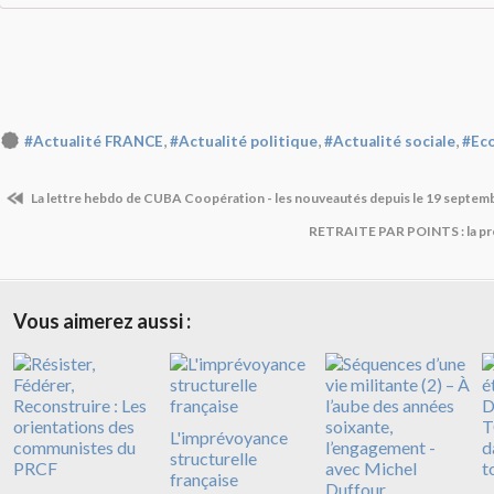
,
,
,
#Actualité FRANCE
#Actualité politique
#Actualité sociale
#Ec
La lettre hebdo de CUBA Coopération - les nouveautés depuis le 19 septem
RETRAITE PAR POINTS : la pr
Vous aimerez aussi :
L'imprévoyance
structurelle
française