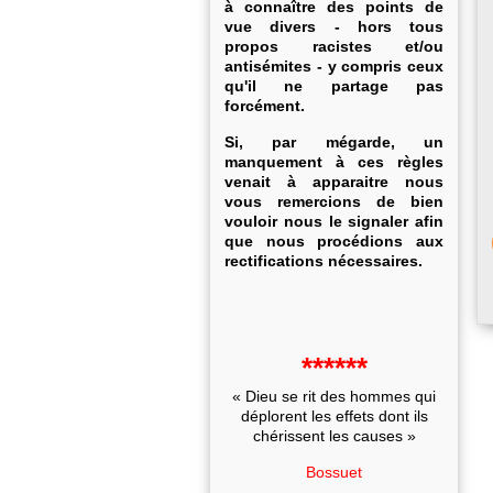
à connaître des points de
vue divers - hors tous
propos racistes et/ou
antisémites - y compris ceux
qu'il ne partage pas
forcément.
Si, par mégarde, un
manquement à ces règles
venait à apparaitre nous
vous remercions de bien
vouloir nous le signaler afin
que nous procédions aux
rectifications nécessaires.
******
« Dieu se rit des hommes qui
déplorent les effets dont ils
chérissent les causes »
Bossuet