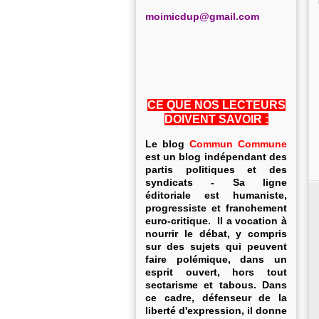
m
oimicdup@gmail.com
CE QUE NOS LECTEURS
DOIVENT SAVOIR :
Le blog
Commun Commune
est un blog indépendant des
partis politiques et des
syndicats - Sa ligne
éditoriale est humaniste,
progressiste et franchement
euro-critique. Il a vocation à
nourrir le débat, y compris
sur des sujets qui peuvent
faire polémique, dans un
esprit ouvert, hors tout
sectarisme et tabous. Dans
ce cadre, défenseur de la
liberté d'expression, il donne