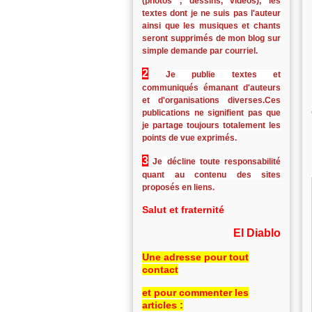
(photos , dessins, vidéos), les
textes dont je ne suis pas l'auteur
ainsi que les musiques et chants
seront supprimés de mon blog sur
simple demande par courriel.
2
Je publie textes et
communiqués émanant d'auteurs
et d'organisations diverses.Ces
publications ne signifient pas que
je partage toujours totalement les
points de vue exprimés.
3
Je décline toute responsabilité
quant au contenu des sites
proposés en liens.
Salut et fraternité
El Diablo
Une adresse pour tout
contact
et pour commenter les
articles :