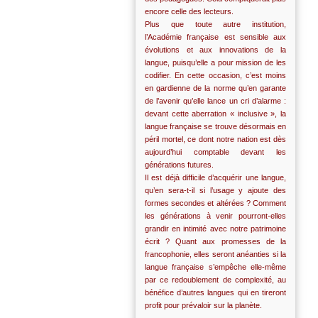
encore celle des lecteurs.
Plus que toute autre institution,
l’Académie française est sensible aux
évolutions et aux innovations de la
langue, puisqu’elle a pour mission de les
codifier. En cette occasion, c’est moins
en gardienne de la norme qu’en garante
de l’avenir qu’elle lance un cri d’alarme :
devant cette aberration « inclusive », la
langue française se trouve désormais en
péril mortel, ce dont notre nation est dès
aujourd’hui comptable devant les
générations futures.
Il est déjà difficile d’acquérir une langue,
qu’en sera-t-il si l’usage y ajoute des
formes secondes et altérées ? Comment
les générations à venir pourront-elles
grandir en intimité avec notre patrimoine
écrit ? Quant aux promesses de la
francophonie, elles seront anéanties si la
langue française s’empêche elle-même
par ce redoublement de complexité, au
bénéfice d’autres langues qui en tireront
profit pour prévaloir sur la planète.