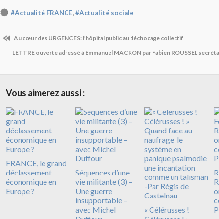
,
#Actualité FRANCE
#Actualité sociale
Au cœur des URGENCES: l’hôpital public au déchocage collectif
LETTRE ouverte adressé à Emmanuel MACRON par Fabien ROUSSEL secrétai
Vous aimerez aussi :
FRANCE, le grand
déclassement
Séquences d’une
R
économique en
vie militante (3) –
R
Europe ?
Une guerre
o
insupportable –
c
avec Michel
« Célérusses !
P
Duffour
Célérusses ! »