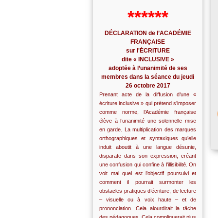
******
DÉCLARATION de l’ACADÉMIE
FRANÇAISE
sur l'ÉCRITURE
dite « INCLUSIVE »
adoptée à l’unanimité de ses
membres dans la séance du jeudi
26 octobre 2017
Prenant acte de la diffusion d’une «
écriture inclusive » qui prétend s’imposer
comme norme, l’Académie française
élève à l’unanimité une solennelle mise
en garde. La multiplication des marques
orthographiques et syntaxiques qu’elle
induit aboutit à une langue désunie,
disparate dans son expression, créant
une confusion qui confine à l’illisibilité. On
voit mal quel est l’objectif poursuivi et
comment il pourrait surmonter les
obstacles pratiques d’écriture, de lecture
– visuelle ou à voix haute – et de
prononciation. Cela alourdirait la tâche
des pédagogues. Cela compliquerait plus