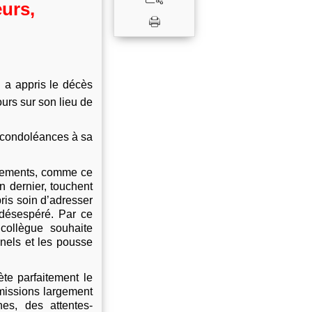
urs,
.
n
a appris le décès
ours sur son lieu de
s condoléances à sa
vénements, comme ce
n dernier, touchent
ris soin d’adresser
 désespéré. Par ce
 collègue souhaite
nnels et les pousse
ète parfaitement le
missions largement
es, des attentes-