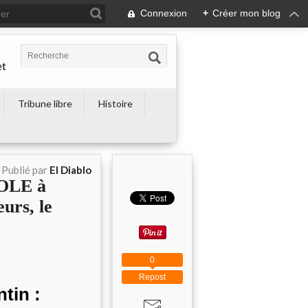
Connexion
+
Créer mon blog
et
Tribune libre
Histoire
Publié par
El Diablo
OLE à
urs, le
0
Repost
tin :