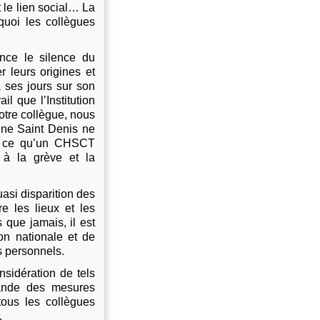
 le lien social… La
quoi les collègues
ce le silence du
r leurs origines et
à ses jours sur son
il que l’Institution
otre collègue, nous
ine Saint Denis ne
 à ce qu’un CHSCT
 à la grève et la
asi disparition des
e les lieux et les
 que jamais, il est
on nationale et de
es personnels.
sidération de tels
emande des mesures
tous les collègues
.