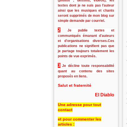
(photos , dessins, vidéos), les
textes dont je ne suis pas l'auteur
ainsi que les musiques et chants
seront supprimés de mon blog sur
simple demande par courriel.
2
Je publie textes et
communiqués émanant d'auteurs
et d'organisations diverses.Ces
publications ne signifient pas que
je partage toujours totalement les
points de vue exprimés.
3
Je décline toute responsabilité
quant au contenu des sites
proposés en liens.
Salut et fraternité
El Diablo
Une adresse pour tout
contact
et pour commenter les
articles :