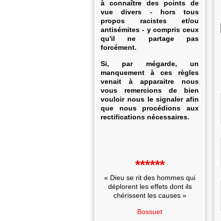
à connaître des points de
vue divers - hors tous
propos racistes et/ou
antisémites - y compris ceux
qu'il ne partage pas
forcément.
Si, par mégarde, un
manquement à ces règles
venait à apparaitre nous
vous remercions de bien
vouloir nous le signaler afin
que nous procédions aux
rectifications nécessaires.
******
« Dieu se rit des hommes qui
déplorent les effets dont ils
chérissent les causes »
Bossuet