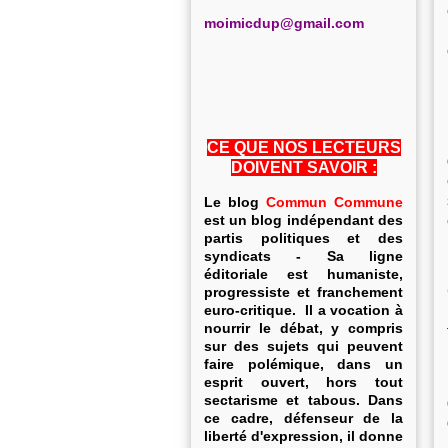
m
oimicdup@gmail.com
CE QUE NOS LECTEURS
DOIVENT SAVOIR :
Le blog
Commun Commune
est un blog indépendant des
partis politiques et des
syndicats - Sa ligne
éditoriale est humaniste,
progressiste et franchement
euro-critique. Il a vocation à
nourrir le débat, y compris
sur des sujets qui peuvent
faire polémique, dans un
esprit ouvert, hors tout
sectarisme et tabous. Dans
ce cadre, défenseur de la
liberté d'expression, il donne