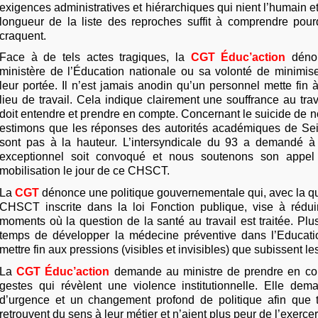
exigences administratives et hiérarchiques qui nient l’humain et
longueur de la liste des reproches suffit à comprendre pour
craquent.
Face à de tels actes tragiques, la
CGT Éduc’action
dénon
ministère de l’Éducation nationale ou sa volonté de minimise
leur portée. Il n’est jamais anodin qu’un personnel mette fin 
lieu de travail. Cela indique clairement une souffrance au trava
doit entendre et prendre en compte. Concernant le suicide de n
estimons que les réponses des autorités académiques de Se
sont pas à la hauteur. L’intersyndicale du 93 a demandé
exceptionnel soit convoqué et nous soutenons son appel
mobilisation le jour de ce CHSCT.
La
CGT
dénonce une politique gouvernementale qui, avec la qu
CHSCT inscrite dans la loi Fonction publique, vise à réduir
moments où la question de la santé au travail est traitée. Plus
temps de développer la médecine préventive dans l’Educati
mettre fin aux pressions (visibles et invisibles) que subissent l
La
CGT Éduc’action
demande au ministre de prendre en con
gestes qui révèlent une violence institutionnelle. Elle d
d’urgence et un changement profond de politique afin que 
retrouvent du sens à leur métier et n’aient plus peur de l’exercer