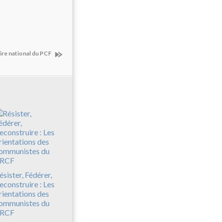
re national du PCF
ésister, Fédérer,
econstruire : Les
rientations des
ommunistes du
RCF