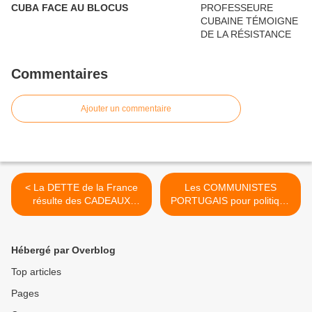
CUBA FACE AU BLOCUS
Commentaires
Ajouter un commentaire
< La DETTE de la France
Les COMMUNISTES
résulte des CADEAUX
PORTUGAIS pour politique
fiscaux fait aux RICHES
patriotique de gauche,
insoumise à l’Union
européenne et à l’euro ! >
Hébergé par Overblog
Top articles
Pages