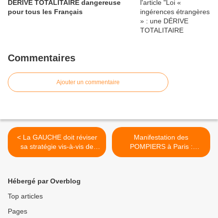
DÉRIVE TOTALITAIRE dangereuse
pour tous les Français
Commentaires
Ajouter un commentaire
< La GAUCHE doit réviser
Manifestation des
sa stratégie vis-à-vis de
POMPIERS à Paris :
l’UNION EUROPÉENNE
hospitalisé, un pompier
adjudant-chef risque de
PERDRE UN OEIL >
Hébergé par Overblog
Top articles
Pages