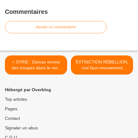
Commentaires
Ajouter un commentaire
< SYRIE : Damas envoie
EXTINCTION REBELLION,
des troupes dans le nord
vrai faux mouvement
face à l'offensive de la
spontané ? >
TURQUIE
Hébergé par Overblog
Top articles
Pages
Contact
Signaler un abus
C.G.U.