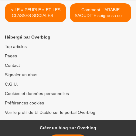
< LE « PEUPLE » ET LES
Comment L’ARABIE
CLASSES SOCIALES : à
SAOUDITE soigne sa com’
propos des Gilets jaunes –
>
Par Tony Andreani
Hébergé par Overblog
Top articles
Pages
Contact
Signaler un abus
C.G.U.
Cookies et données personnelles
Préférences cookies
Voir le profil de El Diablo sur le portail Overblog
Créer un blog sur Overblog